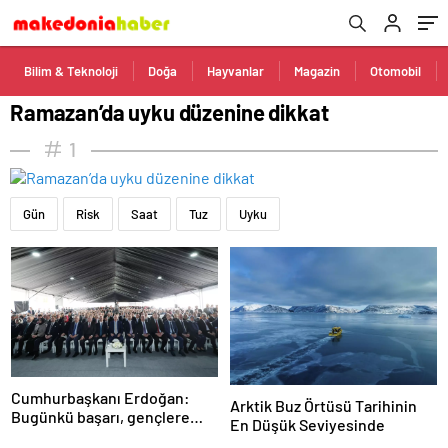
Bilim & Teknoloji
Doğa
Hayvanlar
Magazin
Otomobil
Ramazan’da uyku düzenine dikkat
1
Gün
Risk
Saat
Tuz
Uyku
Cumhurbaşkanı Erdoğan:
Arktik Buz Örtüsü Tarihinin
Bugünkü başarı, gençlere
En Düşük Seviyesinde
umutsuzluk aşılayan