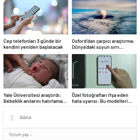
zihniyete indirilmiş ağır bir
darbedir
Cep telefonları 3 günde bir
Oxford’dan çarpıcı araştırma:
kendini yeniden başlatacak
Dünya’daki suyun sırrı
çözüldü
Yale Üniversitesi araştırdı:
Özel fotoğrafları ifşa eden
Bebeklik anılarını hatırlamak
hata uyarısı: Bu modelleri
mümkün mü? Sonuçlar
kullanıyorsanız dikkat
oldukça şaşırtıcı