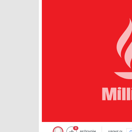
0
BEĞENDİM
ABONE OL