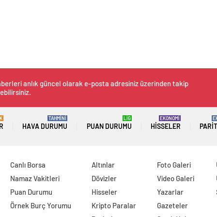
berleri anlık güncel olarak e-posta adresiniz üzerinden takip
ebilirsiniz.
K
TAHMİNİ
LİG
EKONOMİ
E
R
HAVA DURUMU
PUAN DURUMU
HISSELER
PARI
Canlı Borsa
Altınlar
Foto Galeri
Namaz Vakitleri
Dövizler
Video Galeri
Puan Durumu
Hisseler
Yazarlar
Örnek Burç Yorumu
Kripto Paralar
Gazeteler