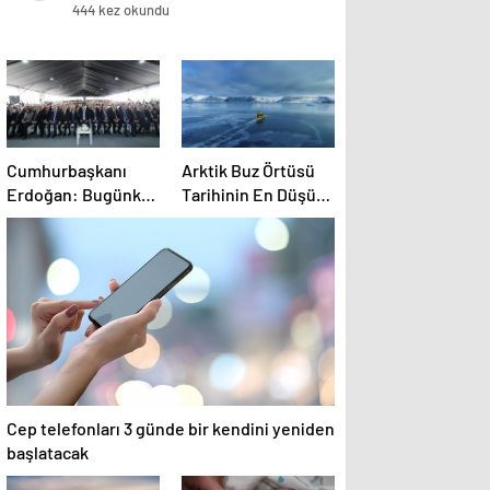
444 kez okundu
Cumhurbaşkanı
Arktik Buz Örtüsü
Erdoğan: Bugünkü
Tarihinin En Düşük
başarı, gençlere
Seviyesinde
umutsuzluk
aşılayan zihniyete
indirilmiş ağır bir
darbedir
Cep telefonları 3 günde bir kendini yeniden
başlatacak