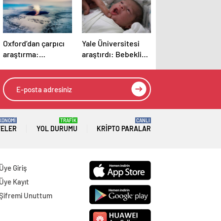
Oxford’dan çarpıcı
Yale Üniversitesi
araştırma:
araştırdı: Bebeklik
Dünya’daki suyun
anılarını hatırlamak
sırrı çözüldü
mümkün mü?
Sonuçlar oldukça
şaşırtıcı
KONOMİ
TRAFİK
CANLI
TELER
YOL DURUMU
KRIPTO PARALAR
Üye Giriş
Üye Kayıt
Şifremi Unuttum