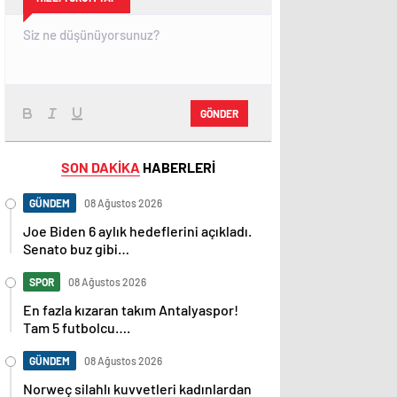
GÖNDER
SON DAKİKA
HABERLERİ
GÜNDEM
08 Ağustos 2026
Joe Biden 6 aylık hedeflerini açıkladı.
Senato buz gibi…
SPOR
08 Ağustos 2026
En fazla kızaran takım Antalyaspor!
Tam 5 futbolcu….
GÜNDEM
08 Ağustos 2026
Norweç silahlı kuvvetleri kadınlardan