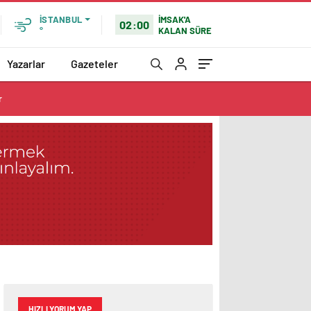
İMSAK'A
İSTANBUL
02:00
KALAN SÜRE
°
Yazarlar
Gazeteler
r
HIZLI YORUM YAP