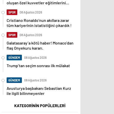
oluşan özel kuvvetler eğitimlerini
başlattı.
SPOR
08 Ağustos 2026
Cristiano Ronaldo’nun akıllara zarar
tüm kariyerinin istatistiğini çıkardık !
SPOR
08 Ağustos 2026
Galatasaray’a kötü haber! Monaco’dan
flaş Onyekuru kararı.
GÜNDEM
08 Ağustos 2026
Trump’tan seçim sonrası ilk mülakat
GÜNDEM
08 Ağustos 2026
Avusturya başbakanı Sebastian Kurz
ile ilgili bilinmeyenler
KATEGORİNİN POPÜLERLERİ