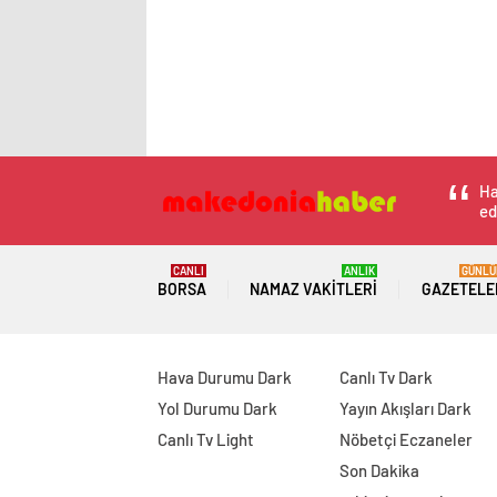
Ha
ed
CANLI
ANLIK
GÜNLÜ
BORSA
NAMAZ VAKITLERI
GAZETELE
Hava Durumu Dark
Canlı Tv Dark
Yol Durumu Dark
Yayın Akışları Dark
Canlı Tv Light
Nöbetçi Eczaneler
Son Dakika