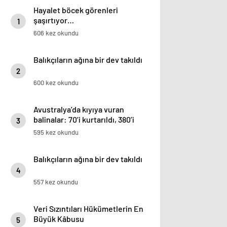
Hayalet böcek görenleri
şaşırtıyor…
1
606 kez okundu
Balıkçıların ağına bir dev takıldı
2
600 kez okundu
Avustralya’da kıyıya vuran
balinalar: 70’i kurtarıldı, 380’i
3
öldü
595 kez okundu
Balıkçıların ağına bir dev takıldı
4
557 kez okundu
Veri Sızıntıları Hükümetlerin En
Büyük Kâbusu
5