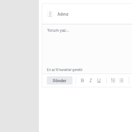
mümkün
şaşırtıc
En az 10 karakter gerekli
Gönder