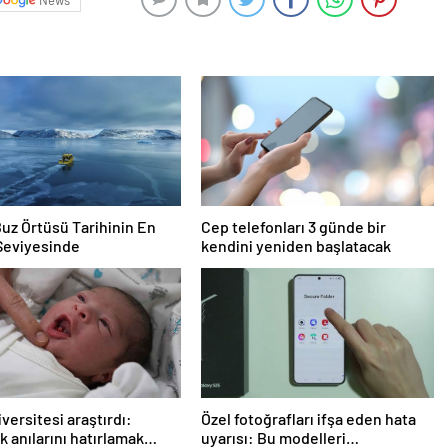
News
Buz Örtüsü Tarihinin En
Cep telefonları 3 günde bir
Seviyesinde
kendini yeniden başlatacak
iversitesi araştırdı:
Özel fotoğrafları ifşa eden hata
k anılarını hatırlamak
uyarısı: Bu modelleri