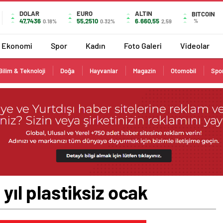
DOLAR
EURO
ALTIN
BITCOIN
47,7436
55,2510
6.660,55
%
0.18%
0.32%
2,59
Ekonomi
Spor
Kadın
Foto Galeri
Videolar
Bilim & Teknoloji
Doğa
Hayvanlar
Magazin
Otomobil
Spo
 yıl plastiksiz ocak