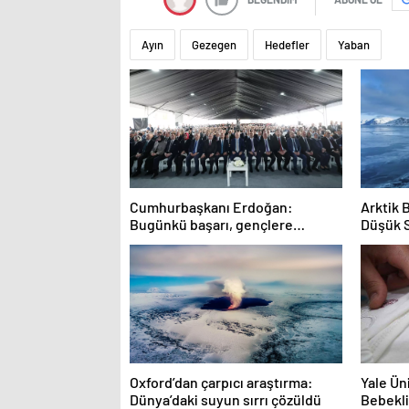
Ayın
Gezegen
Hedefler
Yaban
Cumhurbaşkanı Erdoğan:
Arktik 
Bugünkü başarı, gençlere
Düşük 
umutsuzluk aşılayan zihniyete
indirilmiş ağır bir darbedir
Oxford’dan çarpıcı araştırma:
Yale Ün
Dünya’daki suyun sırrı çözüldü
Bebekli