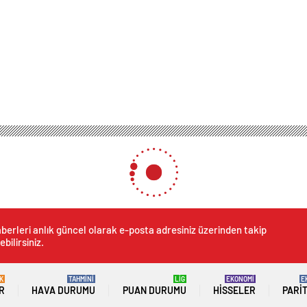
berleri anlık güncel olarak e-posta adresiniz üzerinden takip
ebilirsiniz.
K
TAHMİNİ
LİG
EKONOMİ
E
R
HAVA DURUMU
PUAN DURUMU
HISSELER
PARI