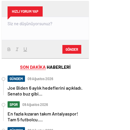
HIZLI YORUM YAP
GÖNDER
SON DAKİKA
HABERLERİ
GÜNDEM
09 Ağustos 2026
Joe Biden 6 aylık hedeflerini açıkladı.
Senato buz gibi…
SPOR
09 Ağustos 2026
En fazla kızaran takım Antalyaspor!
Tam 5 futbolcu….