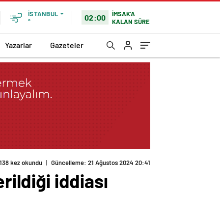
İMSAK'A
İSTANBUL
02:00
KALAN SÜRE
°
Yazarlar
Gazeteler
138 kez okundu
|
Güncelleme: 21 Ağustos 2024 20:41
ildiği iddiası