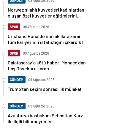
GÜNDEM
09 Ağustos 2026
Norweç silahlı kuvvetleri kadınlardan
oluşan özel kuvvetler eğitimlerini
başlattı.
SPOR
09 Ağustos 2026
Cristiano Ronaldo’nun akıllara zarar
tüm kariyerinin istatistiğini çıkardık !
SPOR
09 Ağustos 2026
Galatasaray’a kötü haber! Monaco’dan
flaş Onyekuru kararı.
GÜNDEM
09 Ağustos 2026
Trump’tan seçim sonrası ilk mülakat
GÜNDEM
09 Ağustos 2026
Avusturya başbakanı Sebastian Kurz
ile ilgili bilinmeyenler