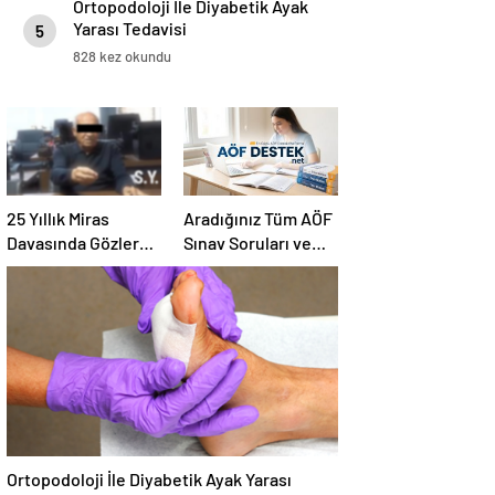
Ortopodoloji İle Diyabetik Ayak
Yarası Tedavisi
5
828 kez okundu
25 Yıllık Miras
Aradığınız Tüm AÖF
Davasında Gözler
Sınav Soruları ve
Temmuz Ayındaki
Canlı Açıköğretim
Karar Duruşmasına
Forumu Burada
Çevrildi
Ortopodoloji İle Diyabetik Ayak Yarası