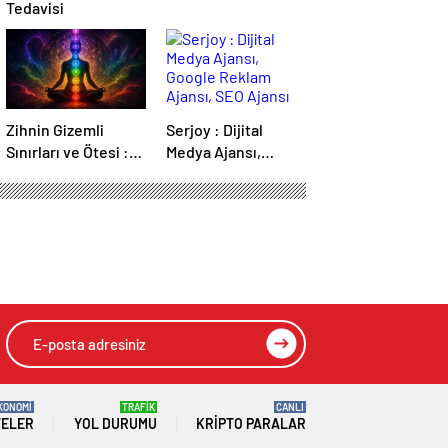
Tedavisi
Zihnin Gizemli
Serjoy : Dijital
Sınırları ve Ötesi :
Medya Ajansı,
Nasılnedir.com
Google Reklam
Ajansı, SEO Ajansı
ve Web Tasarım
Ajansı
KONOMİ
TRAFİK
CANLI
TELER
YOL DURUMU
KRIPTO PARALAR