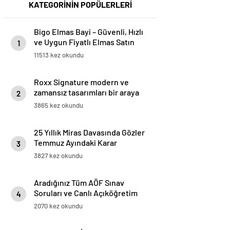
KATEGORİNİN POPÜLERLERİ
Bigo Elmas Bayi – Güvenli, Hızlı
ve Uygun Fiyatlı Elmas Satın
1
Almanın Yeni Adresi
11513 kez okundu
Roxx Signature modern ve
zamansız tasarımları bir araya
2
getiriyor
3865 kez okundu
25 Yıllık Miras Davasında Gözler
Temmuz Ayındaki Karar
3
Duruşmasına Çevrildi
3827 kez okundu
Aradığınız Tüm AÖF Sınav
Soruları ve Canlı Açıköğretim
4
Forumu Burada
2070 kez okundu