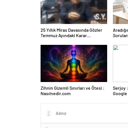
25 Yıllık Miras Davasında Gözler
Aradığı
Temmuz Ayındaki Karar
Sorular
Duruşmasına Çevrildi
Forumu
Zihnin Gizemli Sınırları ve Ötesi :
Serjoy : Dijital Medya Ajansı,
Nasılnedir.com
Google 
ve Web 