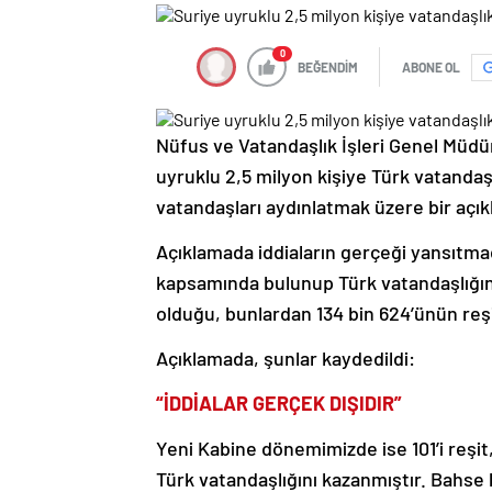
0
BEĞENDİM
ABONE OL
Nüfus ve Vatandaşlık İşleri Genel Müdür
uyruklu 2,5 milyon kişiye Türk vatandaşlı
vatandaşları aydınlatmak üzere bir açık
Açıklamada iddiaların gerçeği yansıtmadı
kapsamında bulunup Türk vatandaşlığını
olduğu, bunlardan 134 bin 624’ünün reşit
Açıklamada, şunlar kaydedildi:
“İDDİALAR GERÇEK DIŞIDIR”
Yeni Kabine dönemimizde ise 101’i reşit
Türk vatandaşlığını kazanmıştır. Bahse 