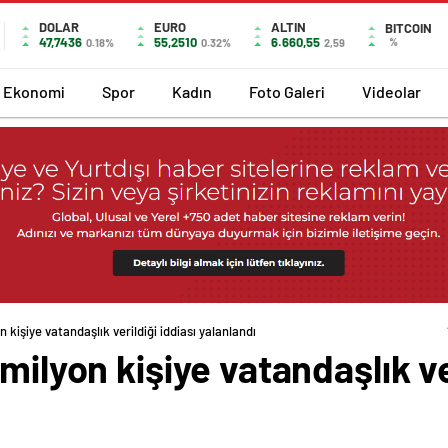
DOLAR
EURO
ALTIN
BITCOIN
47,7436
55,2510
6.660,55
%
0.18%
0.32%
2,59
Ekonomi
Spor
Kadın
Foto Galeri
Videolar
 kişiye vatandaşlık verildiği iddiası yalanlandı
milyon kişiye vatandaşlık ver