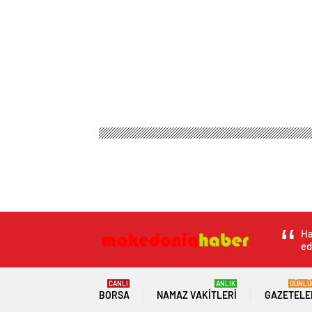
Ha
ed
CANLI
ANLIK
GÜNLÜ
BORSA
NAMAZ VAKITLERI
GAZETELE