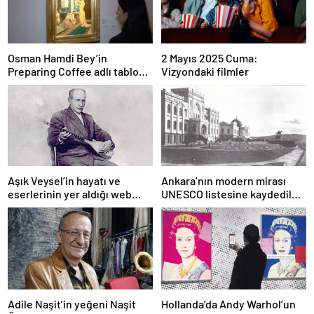
Osman Hamdi Bey’in
2 Mayıs 2025 Cuma:
Preparing Coffee adlı tablosu
Vizyondaki filmler
75 milyon liraya satışa
sunuldu
Aşık Veysel’in hayatı ve
Ankara’nın modern mirası
eserlerinin yer aldığı web
UNESCO listesine kaydedildi;
portalı hizmete girdi
Türkiye’nin listedeki varlık
sayısı 80 oldu
Adile Naşit’in yeğeni Naşit
Hollanda’da Andy Warhol’un