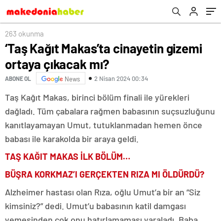
263 okunma
‘Taş Kağıt Makas’ta cinayetin gizemi
ortaya çıkacak mı?
2 Nisan 2024 00:34
ABONE OL
News
Taş Kağıt Makas, birinci bölüm finali ile yürekleri
dağladı. Tüm çabalara rağmen babasının suçsuzluğunu
kanıtlayamayan Umut, tutuklanmadan hemen önce
babası ile karakolda bir araya geldi.
TAŞ KAĞIT MAKAS İLK BÖLÜM…
BÜŞRA KORKMAZ’I GERÇEKTEN RIZA MI ÖLDÜRDÜ?
Alzheimer hastası olan Rıza, oğlu Umut’a bir an “Siz
kimsiniz?” dedi. Umut’u babasının katil damgası
yemesinden çok onu hatırlamaması yaraladı. Baba