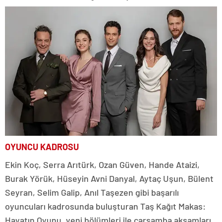
OYUNCU KADROSU
Ekin Koç, Serra Arıtürk, Ozan Güven, Hande Ataizi,
Burak Yörük, Hüseyin Avni Danyal, Aytaç Uşun, Bülent
Seyran, Selim Galip, Anıl Taşezen gibi başarılı
oyuncuları kadrosunda buluşturan Taş Kağıt Makas:
Hayatın Oyunu, yeni bölümleri ile çarşamba akşamları