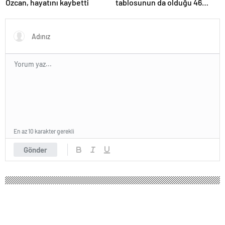
Özcan, hayatını kaybetti
tablosunun da olduğu 46
sanat eseri çöpe atıldı
En az 10 karakter gerekli
Gönder