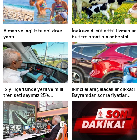
Alman ve İngiliz talebi zirve
İnek azaldı süt arttı! Uzmanlar
yaptı
bu ters orantının sebebini
açıkladı
“2 yıl içerisinde yerli ve milli
İkinci el araç alacaklar dikkat!
tren seti sayımız 25’e
Bayramdan sonra fiyatlar
ulaşacak”
artacak mı? İşte cevabı…