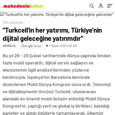
234 okunma
“Turkcell’in her yatırımı, Türkiye’nin
dijital geleceğine yatırımdır”
7 Nisan 2024 00:03
ABONE OL
News
Bu yıl 26 – 29 Şubat tarihlerinde dünya çapında binden
fazla mobil operatör, dijital servis sağlayıcı ve
ekosistemin ilgili endüstrilerinden yüzlerce
katılımcıyla, İspanya’nın Barselona kentinde
düzenlenen Mobil Dünya Kongresi sona erdi. Teknoloji
ve dijitalleşmenin öncüsü Turkcell, uluslararası
alandaki en önemli mobil iletişim etkinliği Mobil Dünya
Kongresi’ni; yaptığı yerli ve global iş birlikleri, katıldığı
paneller ve aldığı ödüllerle tamamlayarak, ülkemizi