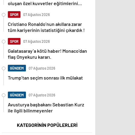
oluşan özel kuvvetler eğitimlerini
başlattı.
SPOR
07 Ağustos 2026
Cristiano Ronaldo’nun akıllara zarar
tüm kariyerinin istatistiğini çıkardık !
SPOR
07 Ağustos 2026
Galatasaray’a kötü haber! Monaco’dan
flaş Onyekuru kararı.
GÜNDEM
07 Ağustos 2026
Trump’tan seçim sonrası ilk mülakat
GÜNDEM
07 Ağustos 2026
Avusturya başbakanı Sebastian Kurz
ile ilgili bilinmeyenler
KATEGORİNİN POPÜLERLERİ