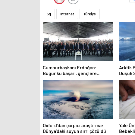
5g
İnternet
Türkiye
Cumhurbaşkanı Erdoğan:
Arktik 
Bugünkü başarı, gençlere
Düşük 
umutsuzluk aşılayan zihniyete
indirilmiş ağır bir darbedir
Oxford’dan çarpıcı araştırma:
Yale Ün
Dünya’daki suyun sırrı çözüldü
Bebekli