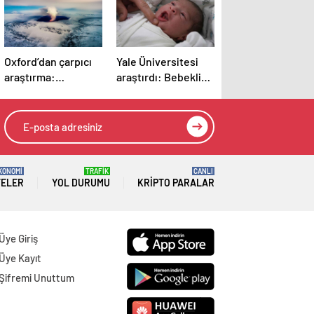
Oxford’dan çarpıcı
Yale Üniversitesi
araştırma:
araştırdı: Bebeklik
Dünya’daki suyun
anılarını hatırlamak
sırrı çözüldü
mümkün mü?
Sonuçlar oldukça
şaşırtıcı
KONOMİ
TRAFİK
CANLI
TELER
YOL DURUMU
KRIPTO PARALAR
Üye Giriş
Üye Kayıt
Şifremi Unuttum