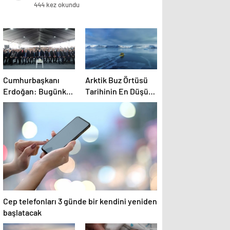
444 kez okundu
Cumhurbaşkanı
Arktik Buz Örtüsü
Erdoğan: Bugünkü
Tarihinin En Düşük
başarı, gençlere
Seviyesinde
umutsuzluk
aşılayan zihniyete
indirilmiş ağır bir
darbedir
Cep telefonları 3 günde bir kendini yeniden
başlatacak