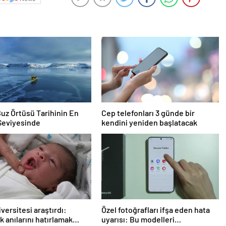
Buz Örtüsü Tarihinin En
Cep telefonları 3 günde bir
Seviyesinde
kendini yeniden başlatacak
iversitesi araştırdı:
Özel fotoğrafları ifşa eden hata
k anılarını hatırlamak
uyarısı: Bu modelleri