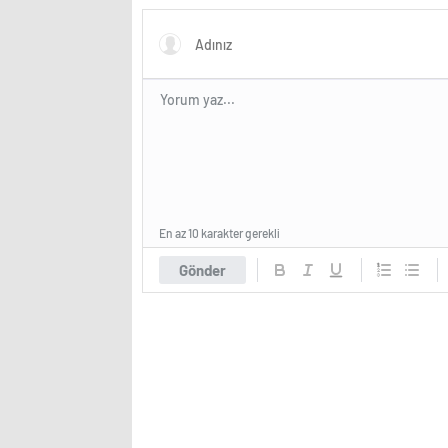
mümkün
şaşırtıc
En az 10 karakter gerekli
Gönder