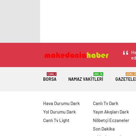
Ha
ed
CANLI
ANLIK
GÜNLÜ
BORSA
NAMAZ VAKITLERI
GAZETELE
Hava Durumu Dark
Canlı Tv Dark
Yol Durumu Dark
Yayın Akışları Dark
Canlı Tv Light
Nöbetçi Eczaneler
Son Dakika