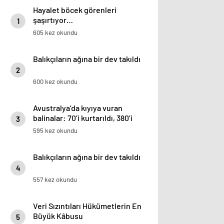
Hayalet böcek görenleri
şaşırtıyor…
1
605 kez okundu
Balıkçıların ağına bir dev takıldı
2
600 kez okundu
Avustralya’da kıyıya vuran
balinalar: 70’i kurtarıldı, 380’i
3
öldü
595 kez okundu
Balıkçıların ağına bir dev takıldı
4
557 kez okundu
Veri Sızıntıları Hükümetlerin En
Büyük Kâbusu
5