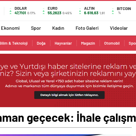
DOLAR
EURO
ALTIN
BITCOIN
47,7101
55,2623
6.616,63
%
0.17%
0.45%
1,91
Ekonomi
Spor
Kadın
Foto Galeri
Videolar
Bilim & Teknoloji
Doğa
Hayvanlar
Magazin
Otomobil
Spo
aman geçecek: İhale çalışma