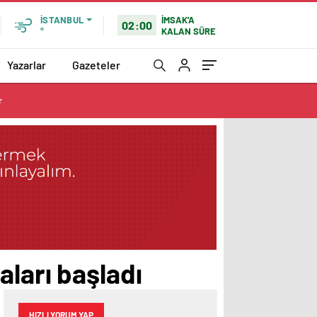
İMSAK'A
İSTANBUL
02:00
KALAN SÜRE
°
Yazarlar
Gazeteler
r
ları başladı
HIZLI YORUM YAP