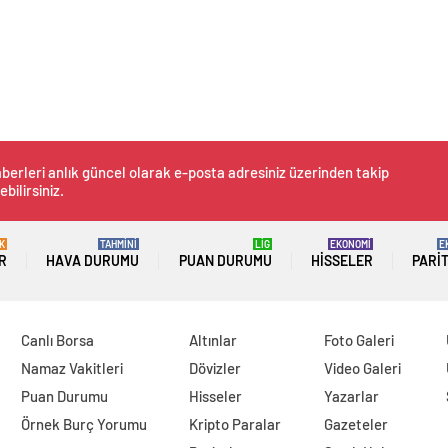
berleri anlık güncel olarak e-posta adresiniz üzerinden takip
ebilirsiniz.
K
TAHMİNİ
LİG
EKONOMİ
E
R
HAVA DURUMU
PUAN DURUMU
HISSELER
PARI
Canlı Borsa
Altınlar
Foto Galeri
Namaz Vakitleri
Dövizler
Video Galeri
Puan Durumu
Hisseler
Yazarlar
Örnek Burç Yorumu
Kripto Paralar
Gazeteler