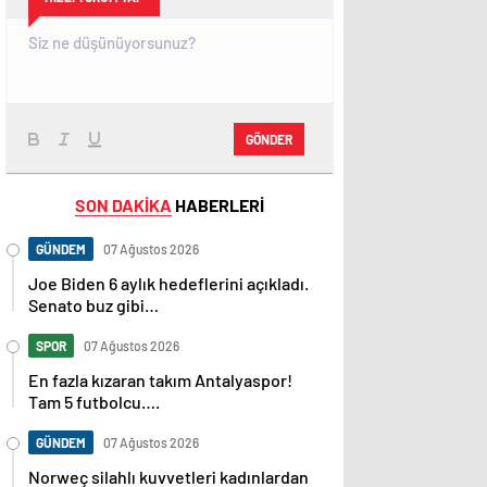
GÖNDER
SON DAKİKA
HABERLERİ
GÜNDEM
07 Ağustos 2026
Joe Biden 6 aylık hedeflerini açıkladı.
Senato buz gibi…
SPOR
07 Ağustos 2026
En fazla kızaran takım Antalyaspor!
Tam 5 futbolcu….
GÜNDEM
07 Ağustos 2026
Norweç silahlı kuvvetleri kadınlardan