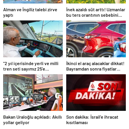
Alman ve İngiliz talebi zirve
İnek azaldı süt arttı! Uzmanlar
yaptı
bu ters orantının sebebini
açıkladı
“2 yıl içerisinde yerli ve milli
İkinci el araç alacaklar dikkat!
tren seti sayımız 25’e
Bayramdan sonra fiyatlar
ulaşacak”
artacak mı? İşte cevabı…
Bakan Uraloğlu açıkladı: Akıllı
Son dakika: İsrail’e ihracat
yollar geliyor
kısıtlaması