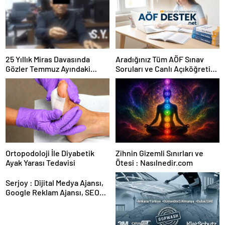
25 Yıllık Miras Davasında
Aradığınız Tüm AÖF Sınav
Gözler Temmuz Ayındaki
Soruları ve Canlı Açıköğretim
Karar Duruşmasına Çevrildi
Forumu Burada
Ortopodoloji İle Diyabetik
Zihnin Gizemli Sınırları ve
Ayak Yarası Tedavisi
Ötesi : Nasılnedir.com
Serjoy : Dijital Medya Ajansı,
Google Reklam Ajansı, SEO
Ajansı ve Web Tasarım Ajansı