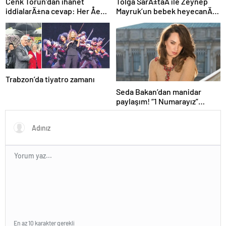
Cenk Torun’dan ihanet
Tolga SarÄ±taÅ ile Zeynep
iddialarÄ±na cevap: Her Åey
Mayruk’un bebek heyecanÄ±:
ortaya Ã§Ä±kacak
Cinsiyetini aÃ§Ä±kladÄ±lar
Trabzon’da tiyatro zamanı
Seda Bakan’dan manidar
paylaşım! “1 Numarayız”
mesajının arkasındaki o
gönderme gündeme bomba
gibi düştü…
En az 10 karakter gerekli