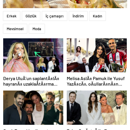
Erkek
Gözlük
İç çamaşırı
İndirim
Kadın
Mevsimsel
Moda
Derya UluÄ’un saplantÄ±lÄ±
Melisa AslÄ± Pamuk ile Yusuf
hayranÄ± uzaklaÅtÄ±rma
YazÄ±cÄ±, oÄullarÄ±nÄ±n
kararÄ±nÄ± hiÃ§e saydÄ±,
yÃ¼zÃ¼nÃ¼ ilk kez
Ã¶n sÄ±radan konseri izledi
gÃ¶sterdi