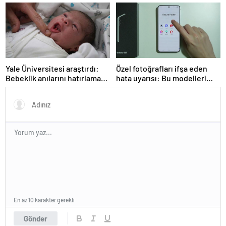
çözüldü
Yale Üniversitesi araştırdı:
Özel fotoğrafları ifşa eden
Bebeklik anılarını hatırlamak
hata uyarısı: Bu modelleri
mümkün mü? Sonuçlar
kullanıyorsanız dikkat
oldukça şaşırtıcı
En az 10 karakter gerekli
Gönder