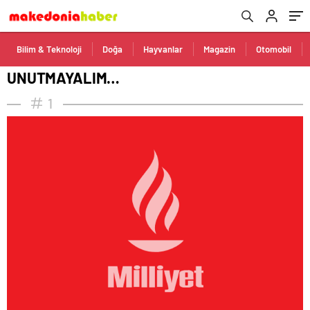
Bilim & Teknoloji
Doğa
Hayvanlar
Magazin
Otomobil
UNUTMAYALIM…
1