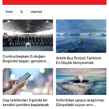
İnsan
İş
Japonya
Cumhurbaşkanı Erdoğan:
Arktik Buz Örtüsü Tarihinin
Bugünkü başarı, gençlere
En Düşük Seviyesinde
umutsuzluk aşılayan
zihniyete indirilmiş ağır bir
darbedir
Cep telefonları 3 günde bir
Oxford’dan çarpıcı araştırma:
kendini yeniden başlatacak
Dünya’daki suyun sırrı