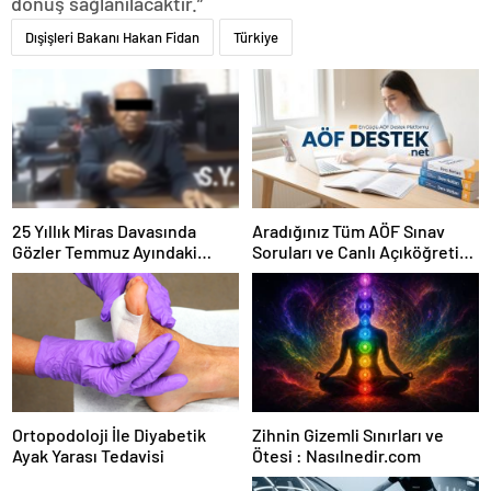
dönüş sağlanılacaktır.”
Dışişleri Bakanı Hakan Fidan
Türkiye
25 Yıllık Miras Davasında
Aradığınız Tüm AÖF Sınav
Gözler Temmuz Ayındaki
Soruları ve Canlı Açıköğretim
Karar Duruşmasına Çevrildi
Forumu Burada
Ortopodoloji İle Diyabetik
Zihnin Gizemli Sınırları ve
Ayak Yarası Tedavisi
Ötesi : Nasılnedir.com