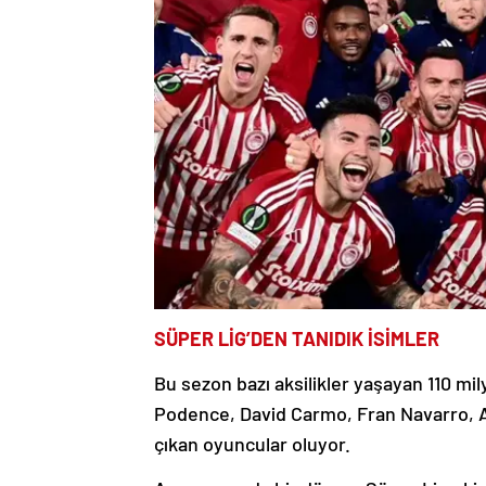
SÜPER LİG’DEN TANIDIK İSİMLER
Bu sezon bazı aksilikler yaşayan 110 mi
Podence, David Carmo, Fran Navarro, A
çıkan oyuncular oluyor.