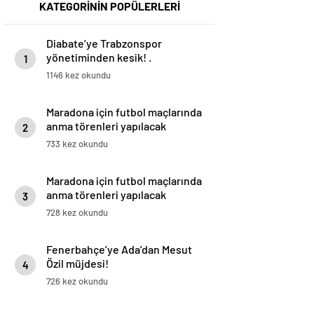
KATEGORİNİN POPÜLERLERİ
Diabate’ye Trabzonspor
yönetiminden kesik! .
1
1146 kez okundu
Maradona için futbol maçlarında
anma törenleri yapılacak
2
733 kez okundu
Maradona için futbol maçlarında
anma törenleri yapılacak
3
728 kez okundu
Fenerbahçe’ye Ada’dan Mesut
Özil müjdesi!
4
726 kez okundu