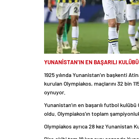
YUNANİSTAN’IN EN BAŞARILI KULÜBÜ
1925 yılında Yunanistan’ın başkenti Ati
kurulan Olympiakos, maçlarını 32 bin 11
oynuyor.
Yunanistan’ın en başarılı futbol kulüb
oldu. Olympiakos’ın toplam şampiyonluk 
Olympiakos ayrıca 28 kez Yunanistan Ku
Pire ekibi tam 18 kez aynı sezonda Yuna