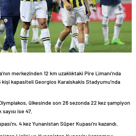
na’nın merkezinden 12 km uzaklıktaki Pire Limanı’nda
5 kişi kapasiteli Georgios Karaiskakis Stadyumu’nda
ü Olympiakos, ülkesinde son 26 sezonda 22 kez şampiyon
sayısı ise 47.
pası’nı, 4 kez Yunanistan Süper Kupası’nı kazandı.
nistan Ligi’ni ve Yunanistan Kupası’nı kazanmayı