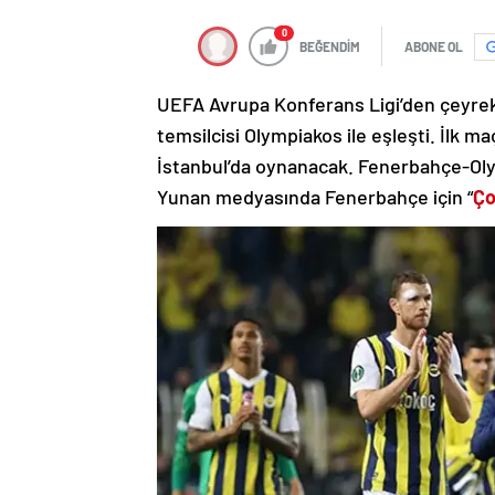
0
BEĞENDİM
ABONE OL
UEFA Avrupa Konferans Ligi’den çeyrek 
temsilcisi Olympiakos ile eşleşti. İlk ma
İstanbul’da oynanacak. Fenerbahçe-Oly
Yunan medyasında Fenerbahçe için “
Ço