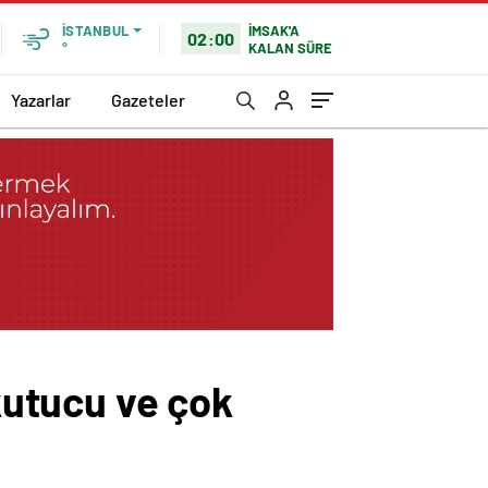
İMSAK'A
İSTANBUL
02:00
KALAN SÜRE
°
Yazarlar
Gazeteler
utucu ve çok