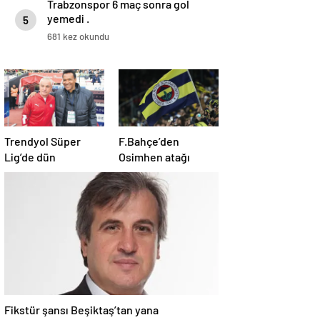
Trabzonspor 6 maç sonra gol
yemedi .
5
681 kez okundu
Trendyol Süper
F.Bahçe’den
Lig’de dün
Osimhen atağı
Fikstür şansı Beşiktaş’tan yana