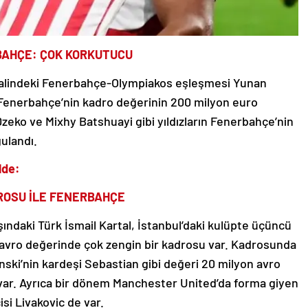
AHÇE: ÇOK KORKUTUCU
nalindeki Fenerbahçe-Olympiakos eşleşmesi Yunan
Fenerbahçe’nin kadro değerinin 200 milyon euro
Dzeko ve Mixhy Batshuayi gibi yıldızların Fenerbahçe’nin
ulandı.
lde:
DROSU İLE FENERBAHÇE
ındaki Türk İsmail Kartal, İstanbul’daki kulüpte üçüncü
n avro değerinde çok zengin bir kadrosu var. Kadrosunda
ski’nin kardeşi Sebastian gibi değeri 20 milyon avro
var. Ayrıca bir dönem Manchester United’da forma giyen
isi Livakovic de var.