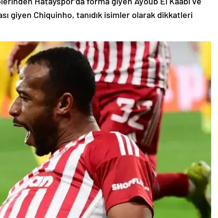
lerinden Hatayspor’da forma giyen Ayoub El Kaabi ve
ı giyen Chiquinho, tanıdık isimler olarak dikkatleri