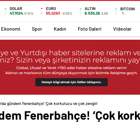
DOLAR
EURO
ALTIN
BITCOIN
47,7024
55,0293
6.530,26
%
0.14%
-0.02%
0,58
Ekonomi
Spor
Kadın
Foto Galeri
Videolar
n’da gündem Fenerbahçe! ‘Çok korkutucu ve çok zengin’
dem Fenerbahçe! ‘Çok kork