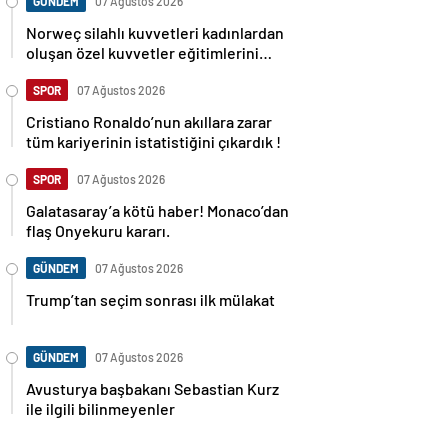
GÜNDEM
07 Ağustos 2026
Norweç silahlı kuvvetleri kadınlardan
oluşan özel kuvvetler eğitimlerini
başlattı.
SPOR
07 Ağustos 2026
Cristiano Ronaldo’nun akıllara zarar
tüm kariyerinin istatistiğini çıkardık !
SPOR
07 Ağustos 2026
Galatasaray’a kötü haber! Monaco’dan
flaş Onyekuru kararı.
GÜNDEM
07 Ağustos 2026
Trump’tan seçim sonrası ilk mülakat
GÜNDEM
07 Ağustos 2026
Avusturya başbakanı Sebastian Kurz
ile ilgili bilinmeyenler