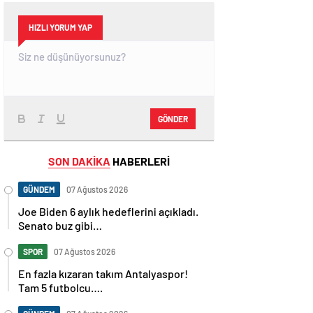
HIZLI YORUM YAP
GÖNDER
SON DAKİKA
HABERLERİ
GÜNDEM
07 Ağustos 2026
Joe Biden 6 aylık hedeflerini açıkladı.
Senato buz gibi…
SPOR
07 Ağustos 2026
En fazla kızaran takım Antalyaspor!
Tam 5 futbolcu….