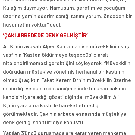
Kulağım duymuyor. Namusum, şerefim ve çocuğum
üzerine yemin ederim sanığı tanımıyorum, önceden bir
husumetim yoktur” dedi.
‘ÇAKI ARBEDEDE DENK GELMİŞTİR’
Ali K.’nin avukatı Alper Kahraman ise müvekkilinin suç
vasfının ‘Kasten öldürmeye teşebbüs’ olarak
nitelendirilmemesi gerektiğini söyleyerek, “Müvekkilin
doğrudan müştekiye yönelmiş herhangi bir kastının
olmadığı açıktır. Fakat Kerem D.’nin müvekkilin üzerine
saldırdığı ve bu sırada sanığın elinde bulunan çakının
kendisini yaraladığı gözetildiğinde, müvekkilim Ali
K.’nin yaralama kastı ile hareket etmediği
görülmektedir. Çakının arbede esnasında müştekiye
denk geldiği sabittir” diye konuştu.
Yapılan 3’üncü duruşmada ara karar veren mahkeme