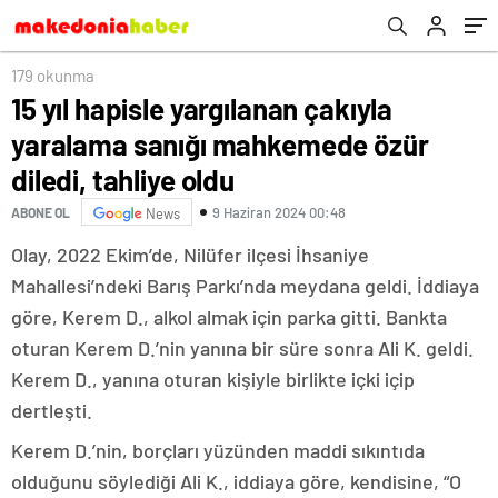
179 okunma
15 yıl hapisle yargılanan çakıyla
yaralama sanığı mahkemede özür
diledi, tahliye oldu
9 Haziran 2024 00:48
ABONE OL
News
Olay, 2022 Ekim’de, Nilüfer ilçesi İhsaniye
Mahallesi’ndeki Barış Parkı’nda meydana geldi. İddiaya
göre, Kerem D., alkol almak için parka gitti. Bankta
oturan Kerem D.’nin yanına bir süre sonra Ali K. geldi.
Kerem D., yanına oturan kişiyle birlikte içki içip
dertleşti.
Kerem D.’nin, borçları yüzünden maddi sıkıntıda
olduğunu söylediği Ali K., iddiaya göre, kendisine, “O