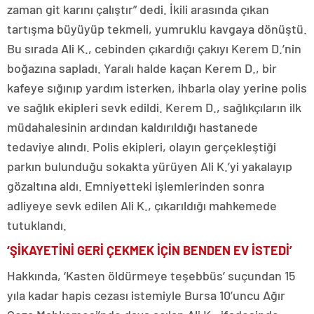
zaman git karını çalıştır” dedi. İkili arasında çıkan
tartışma büyüyüp tekmeli, yumruklu kavgaya dönüştü.
Bu sırada Ali K., cebinden çıkardığı çakıyı Kerem D.’nin
boğazına sapladı. Yaralı halde kaçan Kerem D., bir
kafeye sığınıp yardım isterken, ihbarla olay yerine polis
ve sağlık ekipleri sevk edildi. Kerem D., sağlıkçıların ilk
müdahalesinin ardından kaldırıldığı hastanede
tedaviye alındı. Polis ekipleri, olayın gerçekleştiği
parkın bulunduğu sokakta yürüyen Ali K.’yi yakalayıp
gözaltına aldı. Emniyetteki işlemlerinden sonra
adliyeye sevk edilen Ali K., çıkarıldığı mahkemede
tutuklandı.
‘ŞİKAYETİNİ GERİ ÇEKMEK İÇİN BENDEN EV İSTEDİ’
Hakkında, ‘Kasten öldürmeye teşebbüs’ suçundan 15
yıla kadar hapis cezası istemiyle Bursa 10’uncu Ağır