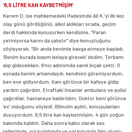
‘6,5 LİTRE KAN KAYBETMİŞİM’
Kerem D. ise mahkemedeki ifadesinde Ali K.’yi ilk kez
olay günü gördüğünü, alkol aldıkları sırada, geçim
derdi hakkında konuşurken kendisine, “Paran
yetmiyorsa karını da çalıştır” diye konuştuğunu
söyleyerek, “Bir anda benimle kavga etmeye başladı.
‘Benim burada başım belaya girecek’ dedim. Torbamı
alıp gidecekken, 6’ncı adımımda sanık bıçak çekti. O
esnada benim arkamdaydı, kendisini göremiyordum,
ben eve gidiyordum. Kanı görünce bir kafeye gidip
yardım çağırdım. Etraftaki insanlar ambulans ve polisi
çağırdılar, hastaneye kaldırıldım. Doktor beni görünce
‘ex’ olduğumu söyledi. Bilincim açıktı, konuşulanları
duyuyordum. 6,5 litre kan kaybetmişim. 4 gün yoğun
bakımda kaldım. Daha sonra kalıcı olarak ses
tellerimde, sol kulağımda ve sol kolumda felç oluştu.