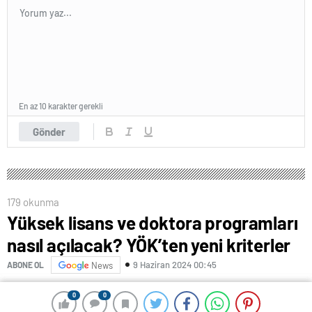
En az 10 karakter gerekli
Gönder
179 okunma
Yüksek lisans ve doktora programları
nasıl açılacak? YÖK’ten yeni kriterler
9 Haziran 2024 00:45
ABONE OL
News
YÖK’ten yapılan açıklamaya göre; Lisansüstü Eğitim ve
0
0
0
0
Öğretim Yönetmeliği çerçevesinde açılacak her bir