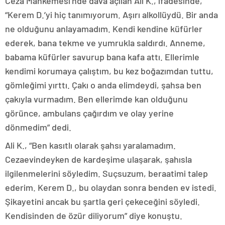
Ceza Mahkemesi’nde dava açılan Ali K., ifadesinde,
“Kerem D.’yi hiç tanımıyorum. Aşırı alkollüydü. Bir anda
ne olduğunu anlayamadım. Kendi kendine küfürler
ederek, bana tekme ve yumrukla saldırdı. Anneme,
babama küfürler savurup bana kafa attı. Ellerimle
kendimi korumaya çalıştım, bu kez boğazımdan tuttu,
gömleğimi yırttı. Çakı o anda elimdeydi, şahsa ben
çakıyla vurmadım. Ben ellerimde kan olduğunu
görünce, ambulans çağırdım ve olay yerine
dönmedim” dedi.
Ali K., “Ben kasıtlı olarak şahsı yaralamadım.
Cezaevindeyken de kardeşime ulaşarak, şahısla
ilgilenmelerini söyledim. Suçsuzum, beraatimi talep
ederim. Kerem D., bu olaydan sonra benden ev istedi.
Şikayetini ancak bu şartla geri çekeceğini söyledi.
Kendisinden de özür diliyorum” diye konuştu.