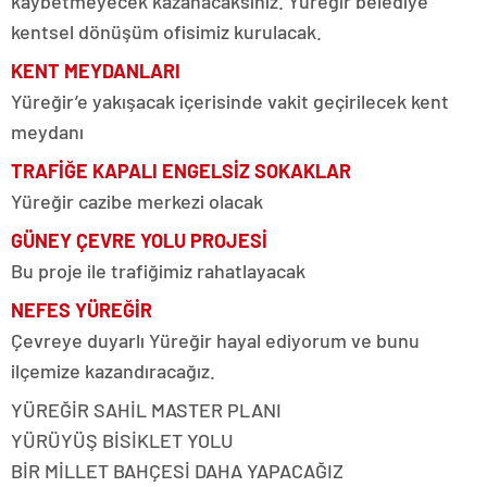
kaybetmeyecek kazanacaksınız. Yüreğir belediye
kentsel dönüşüm ofisimiz kurulacak.
KENT MEYDANLARI
Yüreğir’e yakışacak içerisinde vakit geçirilecek kent
meydanı
TRAFİĞE KAPALI ENGELSİZ SOKAKLAR
Yüreğir cazibe merkezi olacak
GÜNEY ÇEVRE YOLU PROJESİ
Bu proje ile trafiğimiz rahatlayacak
NEFES YÜREĞİR
Çevreye duyarlı Yüreğir hayal ediyorum ve bunu
ilçemize kazandıracağız.
YÜREĞİR SAHİL MASTER PLANI
YÜRÜYÜŞ BİSİKLET YOLU
BİR MİLLET BAHÇESİ DAHA YAPACAĞIZ