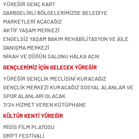
YÜREĞİR GENÇ KART
DARBGELİRLİ BÖLGELERİMİZDE BELEDİYE
MARKETLERİ AÇACAĞIZ
AKTİF YAŞAM MERKEZİ
ENGELSİZ YAŞAM BAKIM REHABİLİTASYON VE AİLE
DANIŞMA MERKEZİ
NİKAH VE DÜĞÜN SALONU HALKA AÇIK
GENÇLERİMİZ İÇİN GELECEK YÜREĞİR
YÜREĞİR GENÇLİK MECLİSİNİ KURACAĞIZ
GENÇLİK MERKEZİ KURACAĞIZ SOSYAL ALANLAR VE
SPOR ALANLARI OLACAK
7/24 HİZMET VEREN KÜTÜPHANE
KÜLTÜR KENTİ YÜREĞİR
MİSİS FİLM PLATOSU
DRİFT FESTİVALİ