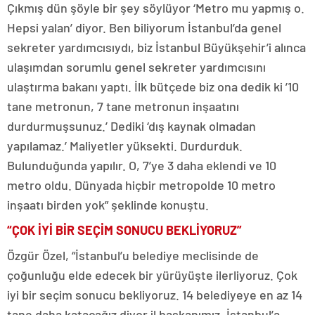
Çıkmış dün şöyle bir şey söylüyor ‘Metro mu yapmış o.
Hepsi yalan’ diyor. Ben biliyorum İstanbul’da genel
sekreter yardımcısıydı, biz İstanbul Büyükşehir’i alınca
ulaşımdan sorumlu genel sekreter yardımcısını
ulaştırma bakanı yaptı. İlk bütçede biz ona dedik ki ’10
tane metronun, 7 tane metronun inşaatını
durdurmuşsunuz.’ Dediki ‘dış kaynak olmadan
yapılamaz.’ Maliyetler yüksekti. Durdurduk.
Bulunduğunda yapılır. O, 7’ye 3 daha eklendi ve 10
metro oldu. Dünyada hiçbir metropolde 10 metro
inşaatı birden yok” şeklinde konuştu.
“ÇOK İYİ BİR SEÇİM SONUCU BEKLİYORUZ”
Özgür Özel, “İstanbul’u belediye meclisinde de
çoğunluğu elde edecek bir yürüyüşte ilerliyoruz. Çok
iyi bir seçim sonucu bekliyoruz. 14 belediyeye en az 14
tane daha katacağız diyor il başkanımız, İstanbul’a