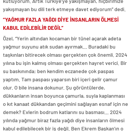
kutluyorum. Artık Türkiye’ye yakışmayan, hiçbirimize
yakışmayan bu dili terk etmeye davet ediyorum” dedi.
“YAĞMUR FAZLA YAĞDI DİYE İNSANLARIN ÖLMESİ
KABUL EDİLEBİLİR DEĞİL”
Özel, “Yerin altından kocaman bir tünel açarak adeta
yağmur suyunu atık sudan ayırmak… Buradaki bu
taşkınları bitirecek olması gerçekten çok önemli. 2024
yılına bu işin kalmış olması gerçekten hayret verici. Bir
su baskınında; ben kendim eczanede çok paspas
yaptım. Tam paspası yaparsın biri içeri gelir çamur
olur. O bile insana dokunur. Şu görüntülerde,
dükkanların insan boyunca çamurla, suyla kaplanması
o kıt kanaat dükkandan geçimini sağlayan esnaf için ne
demek? Evlerin bodrum katlarını su basması… 2024
yılında yağmur biraz fazla yağdı diye insanların ölmesi
kabul edilebilecek bir iş değil. Ben Ekrem Başkan’ın o