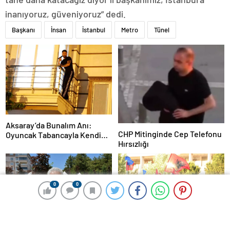
inanıyoruz, güveniyoruz” dedi.
Başkanı
İnsan
İstanbul
Metro
Tünel
Aksaray’da Bunalım Anı:
CHP Mitinginde Cep Telefonu
Oyuncak Tabancayla Kendine
Hırsızlığı
Zarar Vermeye Çalıştı
0
0
0
0