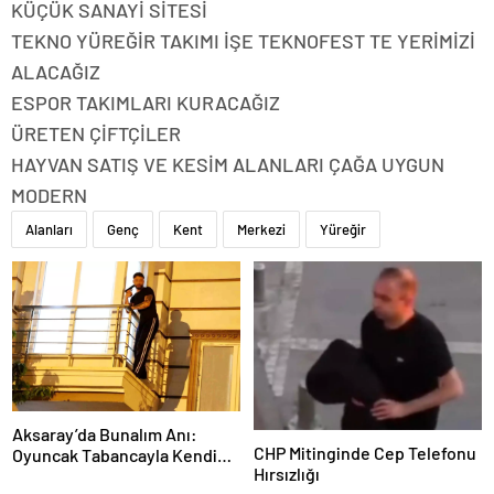
KÜÇÜK SANAYİ SİTESİ
TEKNO YÜREĞİR TAKIMI İŞE TEKNOFEST TE YERİMİZİ
ALACAĞIZ
ESPOR TAKIMLARI KURACAĞIZ
ÜRETEN ÇİFTÇİLER
HAYVAN SATIŞ VE KESİM ALANLARI ÇAĞA UYGUN
MODERN
Alanları
Genç
Kent
Merkezi
Yüreğir
Aksaray’da Bunalım Anı:
CHP Mitinginde Cep Telefonu
Oyuncak Tabancayla Kendine
Hırsızlığı
Zarar Vermeye Çalıştı