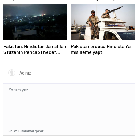
davası
Pakistan, Hindistan’dan atılan
Pakistan ordusu Hindistan’a
5 füzenin Pencap’ı hedef
misilleme yaptı
aldığını açıkladı
En az 10 karakter gerekli