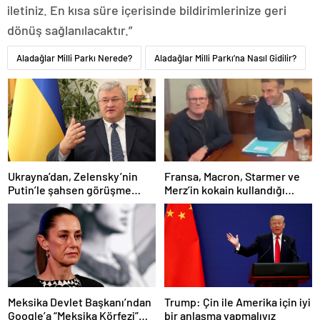
iletiniz. En kısa süre içerisinde bildirimlerinize geri
dönüş sağlanılacaktır.”
Aladağlar Milli Parkı Nerede?
Aladağlar Milli Parkı’na Nasıl Gidilir?
Ukrayna’dan, Zelensky’nin
Fransa, Macron, Starmer ve
Putin’le şahsen görüşme
Merz’in kokain kullandığı
talebine ilişkin açıklama
iddiasını yalanladı
Meksika Devlet Başkanı’ndan
Trump: Çin ile Amerika için iyi
Google’a “Meksika Körfezi”
bir anlaşma yapmalıyız