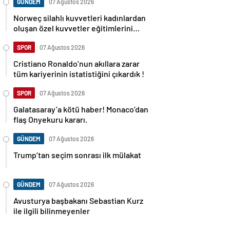
GÜNDEM
07 Ağustos 2026
Norweç silahlı kuvvetleri kadınlardan
oluşan özel kuvvetler eğitimlerini
başlattı.
SPOR
07 Ağustos 2026
Cristiano Ronaldo’nun akıllara zarar
tüm kariyerinin istatistiğini çıkardık !
SPOR
07 Ağustos 2026
Galatasaray’a kötü haber! Monaco’dan
flaş Onyekuru kararı.
GÜNDEM
07 Ağustos 2026
Trump’tan seçim sonrası ilk mülakat
GÜNDEM
07 Ağustos 2026
Avusturya başbakanı Sebastian Kurz
ile ilgili bilinmeyenler