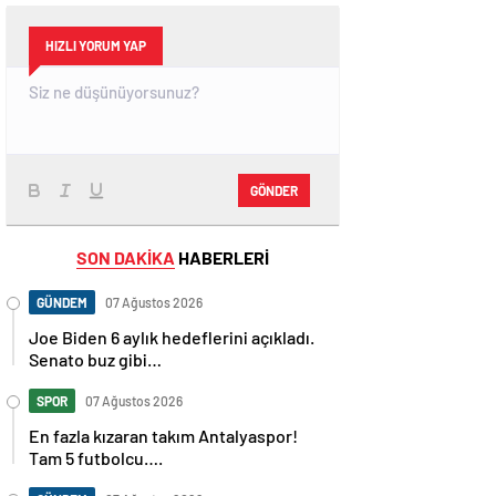
HIZLI YORUM YAP
GÖNDER
SON DAKİKA
HABERLERİ
GÜNDEM
07 Ağustos 2026
Joe Biden 6 aylık hedeflerini açıkladı.
Senato buz gibi…
SPOR
07 Ağustos 2026
En fazla kızaran takım Antalyaspor!
Tam 5 futbolcu….