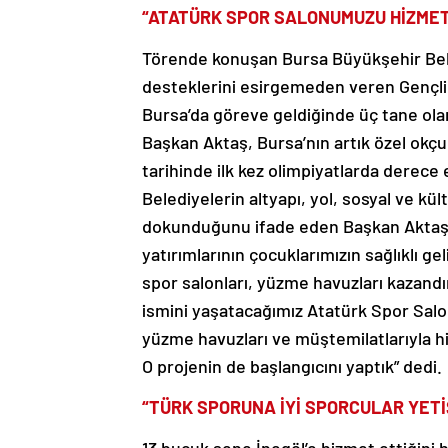
“ATATÜRK SPOR SALONUMUZU HİZME
Törende konuşan Bursa Büyükşehir Bele
desteklerini esirgemeden veren Gençli
Bursa’da göreve geldiğinde üç tane olan
Başkan Aktaş, Bursa’nın artık özel okçu
tarihinde ilk kez olimpiyatlarda derece
Belediyelerin altyapı, yol, sosyal ve kü
dokunduğunu ifade eden Başkan Aktaş, 
yatırımlarının çocuklarımızın sağlıklı gel
spor salonları, yüzme havuzları kazandır
ismini yaşatacağımız Atatürk Spor Salo
yüzme havuzları ve müştemilatlarıyla h
O projenin de başlangıcını yaptık” dedi.
“TÜRK SPORUNA İYİ SPORCULAR YET
13 buçuk sene İnegöl’e hizmet ettiğini 