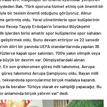
kaydeden Bak, “Türk sporuna hizmet etmiş çok önemli bir
öyle bir tesisin önemli olduğunu görüyoruz. Alinur
ne getirmiş oldu. Yerel yönetimlerle spor kulüplerinin
ımız Recep Tayyip Erdoğan’ın İstanbul Büyükşehir
lk işlerden birisi amatör spor kulüplerine spor sahaları
geliştirmek oldu. Bunu devam ettiriyor ve 22 senedir
ye’nin dört bir yanında UEFA standartlarında yapılan 36
zlerce kapalı spor salonları, 700’e yakın olimpik veya
a büyük bir devrim var. Olimpiyatlardaki alınan
z. En son grekoromen güreş milli takımımız, Avrupa
 güreş takımımız Avrupa Şampiyonu oldu. Bayan milli
de, tekvandoda sporcularımız birçok madalya kazandı.
a ile beraber Türkiye olarak ev sahipliği yapacağız. Bu
r anlamında birçok yatırım var” dedi.