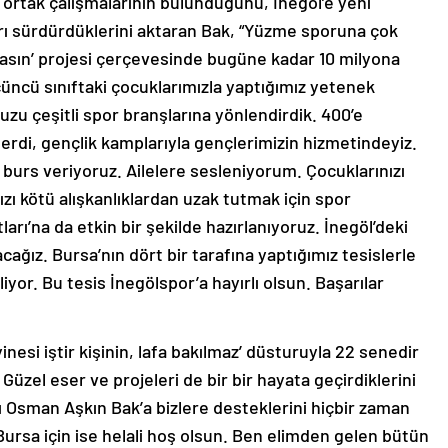
 ortak çalışmalarının bulunduğunu, İnegöl’e yeni
rı sürdürdüklerini aktaran Bak, “Yüzme sporuna çok
sın’ projesi çerçevesinde bugüne kadar 10 milyona
üncü sınıftaki çocuklarımızla yaptığımız yetenek
u çeşitli spor branşlarına yönlendirdik. 400’e
lerdi, gençlik kamplarıyla gençlerimizin hizmetindeyiz.
burs veriyoruz. Ailelere sesleniyorum. Çocuklarınızı
zı kötü alışkanlıklardan uzak tutmak için spor
ları’na da etkin bir şekilde hazırlanıyoruz. İnegöl’deki
racağız. Bursa’nın dört bir tarafına yaptığımız tesislerle
iyor. Bu tesis İnegölspor’a hayırlı olsun. Başarılar
inesi iştir kişinin, lafa bakılmaz’ düsturuyla 22 senedir
. Güzel eser ve projeleri de bir bir hayata geçirdiklerini
ı Osman Aşkın Bak’a bizlere desteklerini hiçbir zaman
ursa için ise helali hoş olsun. Ben elimden gelen bütün