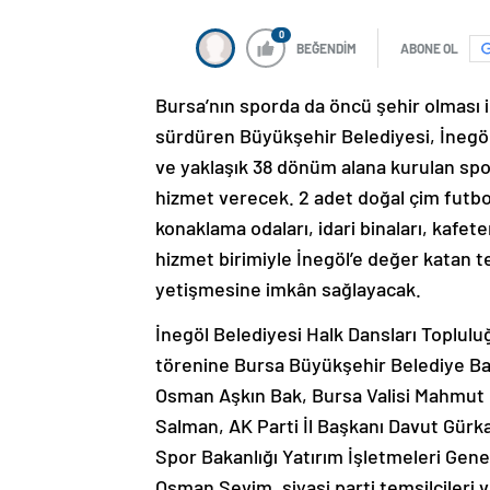
0
BEĞENDİM
ABONE OL
Bursa’nın sporda da öncü şehir olması 
sürdüren Büyükşehir Belediyesi, İnegöl
ve yaklaşık 38 dönüm alana kurulan spo
hizmet verecek. 2 adet doğal çim futbol
konaklama odaları, idari binaları, kafe
hizmet birimiyle İnegöl’e değer katan t
yetişmesine imkân sağlayacak.
İnegöl Belediyesi Halk Dansları Topluluğ
törenine Bursa Büyükşehir Belediye Baş
Osman Aşkın Bak, Bursa Valisi Mahmut 
Salman, AK Parti İl Başkanı Davut Gürk
Spor Bakanlığı Yatırım İşletmeleri Gen
Osman Sevim, siyasi parti temsilcileri v