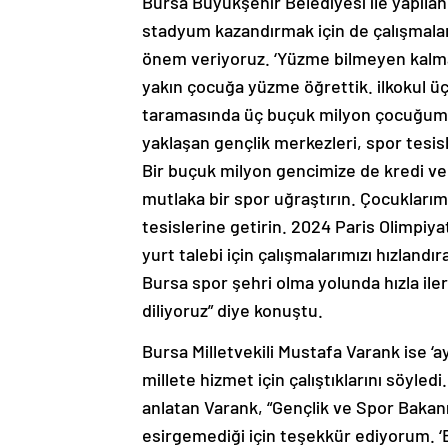
Bursa Büyükşehir Belediyesi ile yapılan
stadyum kazandırmak için de çalışmala
önem veriyoruz. ‘Yüzme bilmeyen kalma
yakın çocuğa yüzme öğrettik. ilkokul üç
taramasında üç buçuk milyon çocuğumuz
yaklaşan gençlik merkezleri, spor tesis
Bir buçuk milyon gencimize de kredi ve 
mutlaka bir spor uğraştırın. Çocuklarımı
tesislerine getirin. 2024 Paris Olimpiyat
yurt talebi için çalışmalarımızı hızlandı
Bursa spor şehri olma yolunda hızla ilerl
diliyoruz” diye konuştu.
Bursa Milletvekili Mustafa Varank ise ‘ay
millete hizmet için çalıştıklarını söyledi
anlatan Varank, “Gençlik ve Spor Bakan
esirgemediği için teşekkür ediyorum. ‘B