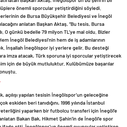
plere önemli sporcular yetiştirdiğini söyledi.
erlerinin de Bursa Büyükşehir Belediyesi ve İnegöl
ılacağını anlatan Başkan Aktaş, “Bu tesis, Bursa
ı. O günkü bedelle 79 milyon TL’ye mal oldu. Bizler
Hem İnegöl Belediyesi’nin hem de iş adamlarının
k. İnşallah İnegölspor iyi yerlere gelir. Bu desteği
ra imza atacak, Türk sporuna iyi sporcular yetiştirecek
nim için de büyük mutluluktur. Kulübümüze başarılar
konuştu.
”
 açılışı yapılan tesisin İnegölspor’un geleceğine
çok eskiden beri tanıdığını, 1996 yılında İstanbul
erliğini yaparken bir futbolcu transferi için İnegöl’e
nlatan Bakan Bak, Hikmet Şahin’in de İnegöl’e spor
ifade etti. İnegölspor’un önemli oyuncular yetiştiren