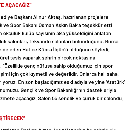
TE AÇACAĞIZ”
diye Başkanı Alinur Aktaş, hazırlanan projelere
k ve Spor Bakanı Osman Aşkın Bak’a teşekkür etti.
 okçuluk kulüp sayısının 39’a yükseldiğini anlatan
luk salonları, tekvando salonları bulunduğunu, Bursa
 elde eden Hatice Kübra İlgün’ü olduğunu söyledi.
ltürel tesis yaparak şehrin birçok noktasına
“Özellikle genç nüfusa sahip olduğumuz için spor
işimi için çok kıymetli ve değerlidir. Onlarca halı saha,
ıyoruz. En son başladığımız eski adıyla ve yine ‘Atatürk’
numuzu, Gençlik ve Spor Bakanlığı’nın destekleriyle
izmete açacağız. Salon 55 senelik ve çürük bir salondu.
İŞTİRECEK”
hatırlatan Başkan Aktaş, İnegölspor’un bu şehrin bir