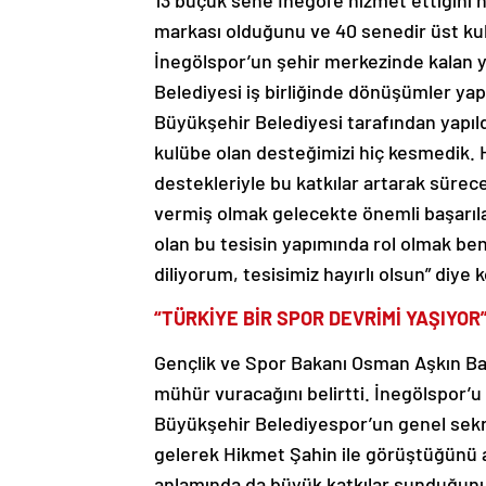
markası olduğunu ve 40 senedir üst kulü
İnegölspor’un şehir merkezinde kalan y
Belediyesi iş birliğinde dönüşümler yap
Büyükşehir Belediyesi tarafından yapıld
kulübe olan desteğimizi hiç kesmedik. 
destekleriyle bu katkılar artarak sürece
vermiş olmak gelecekte önemli başarıla
olan bu tesisin yapımında rol olmak be
diliyorum, tesisimiz hayırlı olsun” diye 
“TÜRKİYE BİR SPOR DEVRİMİ YAŞIYOR
Gençlik ve Spor Bakanı Osman Aşkın Bak,
mühür vuracağını belirtti. İnegölspor’u 
Büyükşehir Belediyespor’un genel sekret
gelerek Hikmet Şahin ile görüştüğünü a
anlamında da büyük katkılar sunduğunu 