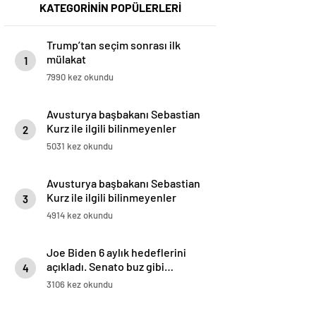
KATEGORİNİN POPÜLERLERİ
Trump’tan seçim sonrası ilk
mülakat
1
7990 kez okundu
Avusturya başbakanı Sebastian
Kurz ile ilgili bilinmeyenler
2
5031 kez okundu
Avusturya başbakanı Sebastian
Kurz ile ilgili bilinmeyenler
3
4914 kez okundu
Joe Biden 6 aylık hedeflerini
açıkladı. Senato buz gibi…
4
3106 kez okundu