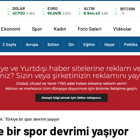
DOLAR
EURO
ALTIN
BITCOIN
47,7132
55,0475
6.544,43
%
0.16%
0.01%
0,80
Ekonomi
Spor
Kadın
Foto Galeri
Videolar
3.Sayfa
Avrupa
Bülten
Din
Eğitim
Hayat
Politika
: Türkiye bir spor devrimi yaşıyor
 bir spor devrimi yaşıyor