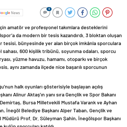
0
News
için amatör ve profesyonel takımlara desteklerini
spor’a da modern bir tesis kazandırdı. 3 bloktan oluşan
r tesisi, bünyesinde yer alan birçok imkânla sporculara
 sahası, 600 kişilik tribünü, soyunma odaları, sporcu
teryası, yüzme havuzu, hamamı, otoparkı ve birçok
esis, aynı zamanda ilçede nice başarılı sporcunun
u’nun halk oyunları gösterisiyle başlayan açılış
kanı Alinur Aktaş’ın yanı sıra Gençlik ve Spor Bakanı
Demirtaş, Bursa Milletvekili Mustafa Varank ve Ayhan
an, İnegöl Belediye Başkanı Alper Taban, Gençlik ve
el Müdürü Prof. Dr. Süleyman Şahin, İnegölspor Başkanı
e kulüp sporcuları katıldı.