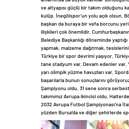
ve altyapısı güçlü bir takım olduğunu 
kulüp. İnegölspor’un yolu açık olsun. B
başkan da buraya bir vefa borcunu yeri
ilişkileri çok önemlidir. Cumhurbaşkan
Belediye Başkanlığı döneminde yaptığı i
yapmak, malzeme dağıtmak, tesislerini 
Türkiye bir spor devrimi yaşıyor. Türki
tane stadyum var. Devam edenler var. Yü
yarı olimpik yüzme havuzları var. Spord
başarılarla bunun sonuçlarını görüyoru
Şampiyonu oldu. 31 sene sonra serbest
takımımız Avrupa ikincisi oldu. Halter
2032 Avrupa Futbol Şampiyonası’na İtaly
yüzden Bursa’da ve diğer şehirlerde spo