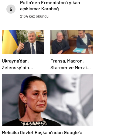
Putin’den Ermenistan’ı yıkan
açıklama: Karabağ
5
Azerbaycan’ın ayrılmaz bir
2134 kez okundu
parçasıdır!
Ukrayna’dan,
Fransa, Macron,
Zelensky’nin
Starmer ve Merz’in
Putin’le şahsen
kokain kullandığı
görüşme talebine
iddiasını yalanladı
ilişkin açıklama
Meksika Devlet Başkanı’ndan Google’a