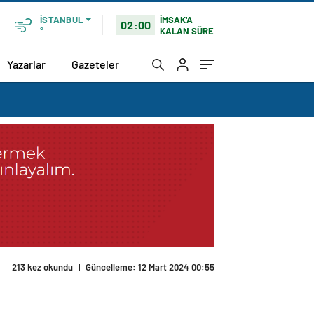
İMSAK'A
İSTANBUL
02:00
KALAN SÜRE
°
Yazarlar
Gazeteler