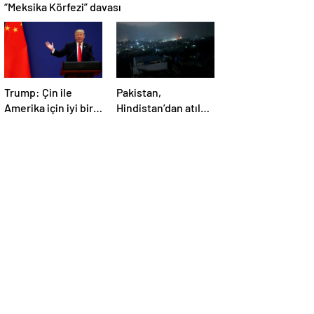
“Meksika Körfezi” davası
Trump: Çin ile
Pakistan,
Amerika için iyi bir
Hindistan’dan atılan
anlaşma yapmalıyız
5 füzenin Pencap’ı
hedef aldığını
açıkladı