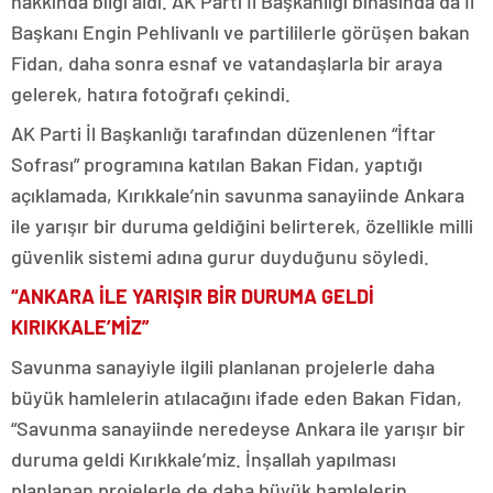
hakkında bilgi aldı. AK Parti İl Başkanlığı binasında da İl
Başkanı Engin Pehlivanlı ve partililerle görüşen bakan
Fidan, daha sonra esnaf ve vatandaşlarla bir araya
gelerek, hatıra fotoğrafı çekindi.
AK Parti İl Başkanlığı tarafından düzenlenen “İftar
Sofrası” programına katılan Bakan Fidan, yaptığı
açıklamada, Kırıkkale’nin savunma sanayiinde Ankara
ile yarışır bir duruma geldiğini belirterek, özellikle milli
güvenlik sistemi adına gurur duyduğunu söyledi.
“ANKARA İLE YARIŞIR BİR DURUMA GELDİ
KIRIKKALE’MİZ”
Savunma sanayiyle ilgili planlanan projelerle daha
büyük hamlelerin atılacağını ifade eden Bakan Fidan,
“Savunma sanayiinde neredeyse Ankara ile yarışır bir
duruma geldi Kırıkkale’miz. İnşallah yapılması
planlanan projelerle de daha büyük hamlelerin