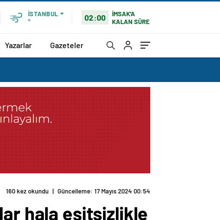
İMSAK'A
İSTANBUL
02:00
KALAN SÜRE
°
Yazarlar
Gazeteler
ır
r hala eşitsizlikle