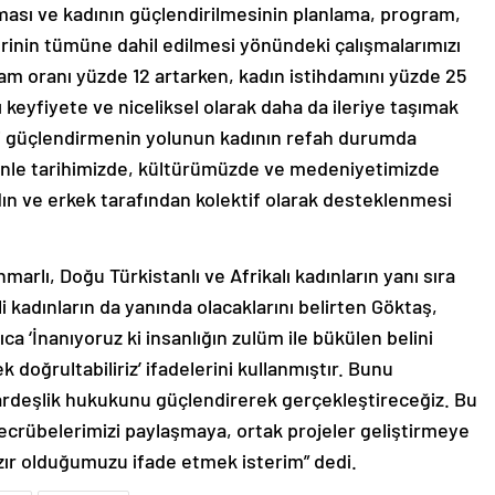
erinin tümüne dahil edilmesi yönündeki çalışmalarımızı
am oranı yüzde 12 artarken, kadın istihdamını yüzde 25
ı keyfiyete ve niceliksel olarak daha da ileriye taşımak
eyi güçlendirmenin yolunun kadının refah durumda
denle tarihimizde, kültürümüzde ve medeniyetimizde
dın ve erkek tarafından kolektif olarak desteklenmesi
arlı, Doğu Türkistanlı ve Afrikalı kadınların yanı sıra
i kadınların da yanında olacaklarını belirten Göktaş,
 ‘İnanıyoruz ki insanlığın zulüm ile bükülen belini
oğrultabiliriz’ ifadelerini kullanmıştır. Bunu
 kardeşlik hukukunu güçlendirerek gerçekleştireceğiz. Bu
tecrübelerimizi paylaşmaya, ortak projeler geliştirmeye
azır olduğumuzu ifade etmek isterim” dedi.
dın
Kadınların