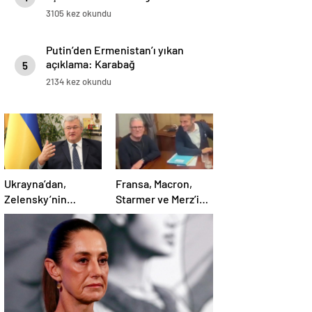
3105 kez okundu
Putin’den Ermenistan’ı yıkan
açıklama: Karabağ
5
Azerbaycan’ın ayrılmaz bir
2134 kez okundu
parçasıdır!
Ukrayna’dan,
Fransa, Macron,
Zelensky’nin
Starmer ve Merz’in
Putin’le şahsen
kokain kullandığı
görüşme talebine
iddiasını yalanladı
ilişkin açıklama