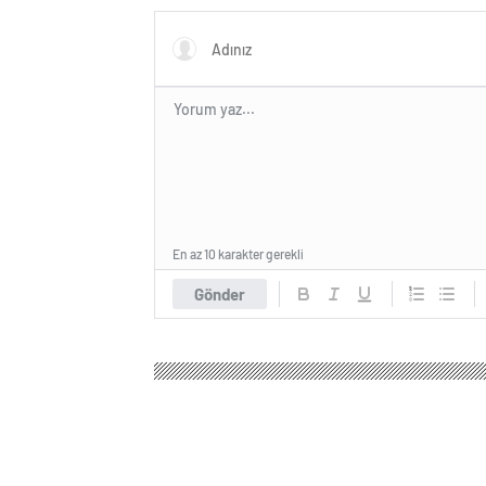
En az 10 karakter gerekli
Gönder
Makedonia Haber
Gündem
3.Sayfa
Cinayet d
Cinayet davasında 
söylüyor’