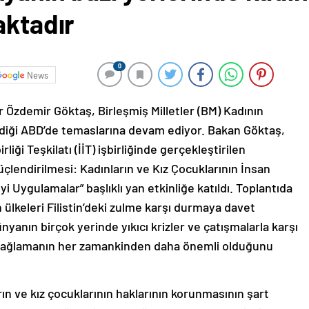
aktadır
0
News
 Özdemir Göktaş, Birleşmiş Milletler (BM) Kadının
ldiği ABD’de temaslarına devam ediyor. Bakan Göktaş,
iği Teşkilatı (İİT) işbirliğinde gerçekleştirilen
Güçlendirilmesi: Kadınların ve Kız Çocuklarının İnsan
 Uygulamalar” başlıklı yan etkinliğe katıldı. Toplantıda
keleri Filistin’deki zulme karşı durmaya davet
yanın birçok yerinde yıkıcı krizler ve çatışmalarla karşı
ni sağlamanın her zamankinden daha önemli olduğunu
ın ve kız çocuklarının haklarının korunmasının şart
llere daha güvenli, daha müreffeh ve daha adil bir