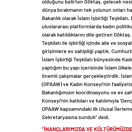
dünya bırakmanın tek yolunun onları hay
Bakanlık olarak İslam İşbirliği Teşkilatı,
uluslararası platformlarda kadın politi
olarak katıldıklarını dile getiren Gökta
Teşkilatı ile işbirliği içinde aile ve so
girişimlere ev sahipliği yaptık. Cumhur
İslam İşbirliği Teşkilatı bünyesinde Ka
yaptığım bu yapı içerisinde İslam ülkele
önemli çalışmalar gerçekleştirdik. İslam 
(OPAAW) ve Kadın Konseyi’nin faaliyetleri
Bakanlığımızın koordinasyonu ve ev sahi
Konseyi’nin katkıları ve katılımıyla ‘Ge
OPAAW kapsamındaki ilk Ulusal İlerleme 
Sekretaryasına sunduk” dedi.
“İNANÇLARIMIZDA VE KÜLTÜRÜMÜZDE