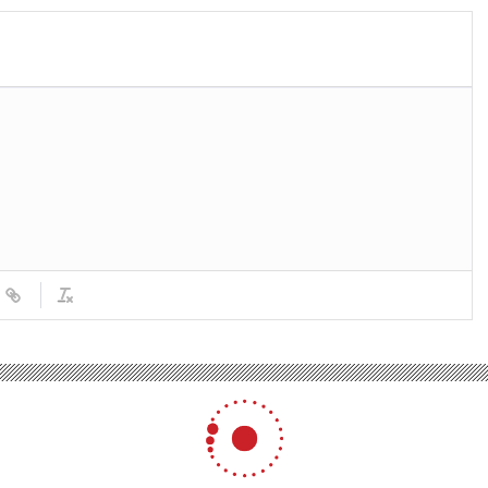
avasında kızı ölen anneden tanığa tepki! ‘Yalan söylüyor’
kızı ölen anneden tanığa te