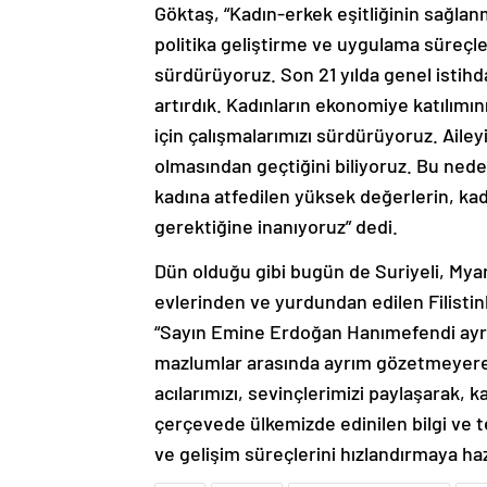
politika geliştirme ve uygulama süreçl
sürdürüyoruz. Son 21 yılda genel istihd
artırdık. Kadınların ekonomiye katılımın
için çalışmalarımızı sürdürüyoruz. Ail
olmasından geçtiğini biliyoruz. Bu ne
kadına atfedilen yüksek değerlerin, ka
gerektiğine inanıyoruz” dedi.
Dün olduğu gibi bugün de Suriyeli, Myanm
evlerinden ve yurdundan edilen Filistinl
“Sayın Emine Erdoğan Hanımefendi ayrıca
mazlumlar arasında ayrım gözetmeyerek d
acılarımızı, sevinçlerimizi paylaşarak,
çerçevede ülkemizde edinilen bilgi ve 
ve gelişim süreçlerini hızlandırmaya h
Aile
Göktaş
İslam İşbirliği Teşkilatı
Ka