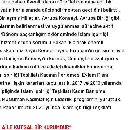
atın her alanında güçlendirmekten geçtiğini belirtti.
 Birleşmiş Milletler, Avrupa Konseyi, Avrupa Birliği gibi
kalarının belirlenmesi ve uygulanması sürecine aktif
ş, “Dönem başkanlığımız döneminde İslam İşbirliği
syal hizmetlerden sorumlu Bakanlık olarak önemli
başkanımız Sayın Recep Tayyip Erdoğan’ın girişimleriyle
dın Danışma Konseyi’ni kurduk. Geçmişte bizzat görev
rinde kadının rolü ve aile içi dinamikler konusunda
İşbirliği Teşkilatı Kadının İlerlemesi Eylem Planı
ne ilişkin kararları kabul ettik. 2017 ve 2019 yıllarında
pliğinde İslam İşbirliği Teşkilatı Kadın Danışma
nç Müslüman Kadınlar için Liderlik’ programını yürüttük.
Raporumuzu 2020 yılında İslam İşbirliği Teşkilatı
 AİLE KUTSAL BİR KURUMDUR”