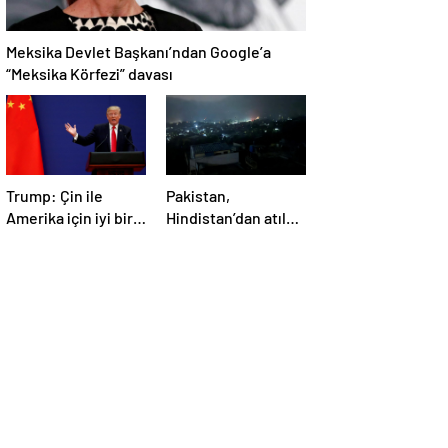
Meksika Devlet Başkanı’ndan Google’a
“Meksika Körfezi” davası
Trump: Çin ile
Pakistan,
Amerika için iyi bir
Hindistan’dan atılan
anlaşma yapmalıyız
5 füzenin Pencap’ı
hedef aldığını
açıkladı