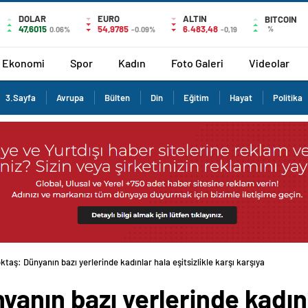
DOLAR
EURO
ALTIN
BITCOIN
47,6015
54,9785
6.483,48
%
0.06%
-0.09%
-0,19
Ekonomi
Spor
Kadın
Foto Galeri
Videolar
3.Sayfa
Avrupa
Bülten
Din
Eğitim
Hayat
Politika
taş: Dünyanın bazı yerlerinde kadınlar hala eşitsizlikle karşı karşıya kalmaktad
anın bazı yerlerinde kadınla