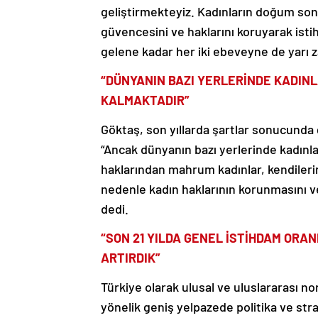
geliştirmekteyiz. Kadınların doğum son
güvencesini ve haklarını koruyarak isti
gelene kadar her iki ebeveyne de yarı z
“DÜNYANIN BAZI YERLERİNDE KADINL
KALMAKTADIR”
Göktaş, son yıllarda şartlar sonucunda
“Ancak dünyanın bazı yerlerinde kadınlar
haklarından mahrum kadınlar, kendileri
nedenle kadın haklarının korunmasını ve
dedi.
“SON 21 YILDA GENEL İSTİHDAM ORAN
ARTIRDIK”
Türkiye olarak ulusal ve uluslararası n
yönelik geniş yelpazede politika ve strat
Göktaş, “Kadın-erkek eşitliğinin sağla