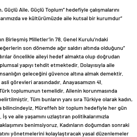
ın, Güçlü Aile, Güçlü Toplum” hedefiyle çalışmalarını
larımızda ve kültürümüzde aile kutsal bir kurumdur”
Birleşmiş Milletler’in 78. Genel Kurulu’ndaki
eğerlerin son dönemde ağır saldırı altında olduğunu”
ldırılar öncelikle aileyi hedef almakta olup doğrudan
oplumsal yapıyı tehdit etmektedir. Dolayısıyla aile
anlığın geleceğini güvence altına almak demektir.
 asli görevleri arasındadır. Anayasamızın 41.
e, Türk toplumunun temelidir. Ailenin korunmasında
irtilmiştir. Tüm bunların yanı sıra Türkiye olarak kadın,
a bilincindeyiz. Müreffeh bir toplum hedefiyle her gün
İş ve aile yaşamını uzlaştıran politikalarımızla
a yaklaşımını benimsiyoruz. Kadınların doğumdan sonraki
atını yönetmelerini kolaylaştıracak yasal düzenlemeler