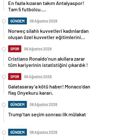
Tam 5 futbolcu….
GÜNDEM
06 Ağustos 2026
Norweç silahlı kuvvetleri kadınlardan
oluşan özel kuvvetler eğitimlerini
başlattı.
SPOR
06 Ağustos 2026
Cristiano Ronaldo’nun akıllara zarar
tüm kariyerinin istatistiğini çıkardık !
SPOR
06 Ağustos 2026
Galatasaray’a kötü haber! Monaco’dan
flaş Onyekuru kararı.
GÜNDEM
06 Ağustos 2026
Trump’tan seçim sonrası ilk mülakat
GÜNDEM
06 Ağustos 2026
Avusturya başbakanı Sebastian Kurz