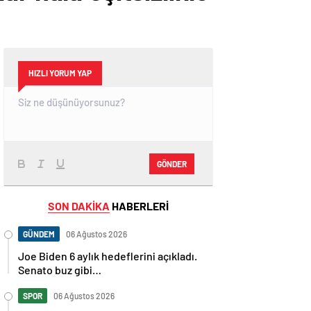
HIZLI YORUM YAP
GÖNDER
SON DAKİKA
HABERLERİ
GÜNDEM
06 Ağustos 2026
Joe Biden 6 aylık hedeflerini açıkladı.
Senato buz gibi…
SPOR
06 Ağustos 2026
En fazla kızaran takım Antalyaspor!