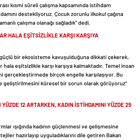
rası kısmi süreli çalışma kapsamında istihdam
hdamını destekliyoruz. Çocuk zorunlu ilkokul çağına
amanlı çalışma olanağı sağladık” dedi.
AR HALA EŞİTSİZLİKLE KARŞI KARŞIYA
 güçlü bir ekosisteme kavuşulduğuna dikkati çekerek,
 hala eşitsizlikle karşı karşıya kalmaktadır. Temel insan
ni gerçekleştirmede birçok engelle karşılaşıyor. Bu
 geliştirilmesini küresel bir sorun olarak görüyoruz”
I YÜZDE 12 ARTARKEN, KADIN İSTİHDAMINI YÜZDE 25
ormlar ışığında kadının güçlenmesi ve gelişmesine
ejiler hazırlayıp uyguladıklarını dile getiren Bakan
nması ve kadının güçlendirilmesinin planlama, program,