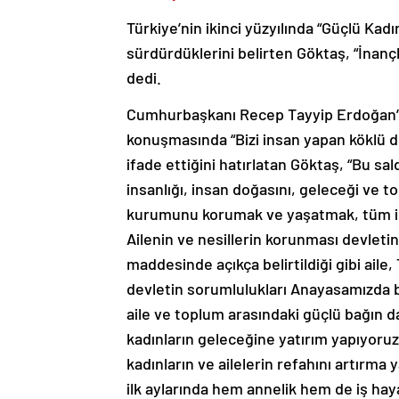
Türkiye’nin ikinci yüzyılında “Güçlü Kad
sürdürdüklerini belirten Göktaş, “İnanç
dedi.
Cumhurbaşkanı Recep Tayyip Erdoğan’ın 
konuşmasında “Bizi insan yapan köklü d
ifade ettiğini hatırlatan Göktaş, “Bu sa
insanlığı, insan doğasını, geleceği ve t
kurumunu korumak ve yaşatmak, tüm ins
Ailenin ve nesillerin korunması devletin
maddesinde açıkça belirtildiği gibi ail
devletin sorumlulukları Anayasamızda bel
aile ve toplum arasındaki güçlü bağın d
kadınların geleceğine yatırım yapıyoruz. 
kadınların ve ailelerin refahını artırm
ilk aylarında hem annelik hem de iş hay