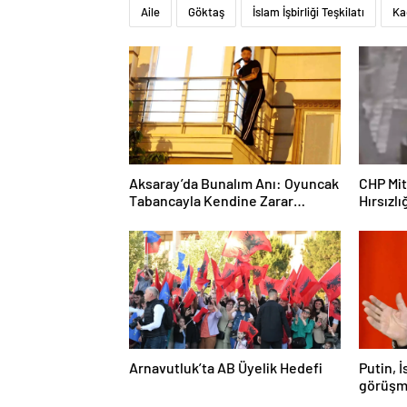
Aksaray’da Bunalım Anı: Oyuncak
CHP Mit
Tabancayla Kendine Zarar
Hırsızlı
Vermeye Çalıştı
Arnavutluk’ta AB Üyelik Hedefi
Putin, 
görüşm