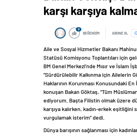
karşı karşıya kalm
0
BEĞENDİM
ABONE OL
Aile ve Sosyal Hizmetler Bakanı Mahinur
Statüsü Komisyonu Toplantıları için ge
BM Genel Merkezi’nde Mısır ve İslam İşbirl
“Sürdürülebilir Kalkınma için Ailelerin 
Haklarının Korunması Konusundaki En İyi
konuşan Bakan Göktaş, “Tüm Müslüman ül
ediyorum. Başta Filistin olmak üzere dün
karşıya kalırken, kadın-erkek eşitliği
vurgulamak isterim” dedi.
Dünya barışının sağlanması için kadınlar
olduğunu belirten Göktaş, gelecek nesi