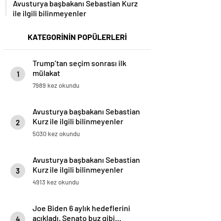
ile ilgili bilinmeyenler
KATEGORİNİN POPÜLERLERİ
Trump’tan seçim sonrası ilk
mülakat
1
7989 kez okundu
Avusturya başbakanı Sebastian
Kurz ile ilgili bilinmeyenler
2
5030 kez okundu
Avusturya başbakanı Sebastian
Kurz ile ilgili bilinmeyenler
3
4913 kez okundu
Joe Biden 6 aylık hedeflerini
açıkladı. Senato buz gibi…
4