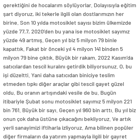
gerektiğini de hocalarım söylüyorlar. Dolayısıyla eğitim
şart diyoruz, iki tekerle ilgili olan dostlarımızın her
birine. Son 10 yılda motosiklet sayısı bizim ülkemizde
yüzde 77,7, 2020’den bu yana ise motosiklet sayımız
yüzde 49 artmış. Geçen yıl biz 5 milyon 79 binle
kapattık. Fakat bir önceki yıl 4 milyon 141 binden 5
milyon 79 bine çıktık. Büyük bir rakam. 2022 Kasım’da
satıcılardan tescil kuralını getirdik biliyorsunuz. O, bu
işi düzeltti. Yani daha satıcıdan biniciye teslim
etmeden tıpkı diğer araçlar gibi tescil gayet güzel
oldu. Bu oranın artışındaki vesile de bu. Bugün
itibariyle Şubat sonu motosiklet sayımız 5 milyon 221
bin 761. Büyük bir sayı. Geçen yıl 960 bin arttı. Bu yıl biz
onun çok daha üstüne çıkacağını bekliyoruz. Ve artık
yerli sanayimizi iftiharla izliyoruz. Ama bilinen popüler
diğer firmaların da yatırım yapmayla ilgili bir gayret