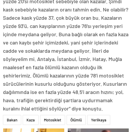
yüzde 20’si motosiklet sebebiyle olan kazalar. Şimdi
kask sebebiyle kazaların oranı tahmin edin. Ne olabilir?
Sadece kask yüzde 37, çok büyük oran bu. Kazaların
yüzde 93’ü, can kayıplarının yüzde 76’sı yerleşim yeri
içinde meydana geliyor. Buna bağlı olarak en fazla kaza
ve can kaybı şehir içimizdeki, yani şehir içlerindeki
cadde ve sokaklarda meydana geliyor. İlleri de
söyleyelim mi. Antalya, İstanbul, İzmir, Hatay, Muğla
maalesef en fazla ölümlü kazanın olduğu ilk
şehirlerimiz. Ölümlü kazalarının yüzde 78’i motosiklet
sürücülerinin kusurlu olduğunu gösteriyor. Kusurların
dağılımında ise en fazla yüzde 48.5’i aracın hızını; yol,
hava, trafiğin gerektirdiği şartlara uydurmamak
kuralını ihlal ettiğini söylüyor” diye konuştu.
Bakan
Kaza
Motosiklet
Ölümlü
Yerlikaya