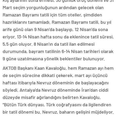
Kış aylarının sona ermesi, 30 günlük oruç dönemi ve 31
Mart seçim yorgunluğunun ardından gelecek olan
Ramazan Bayramı tatili için tüm oteller, şimdiden
hazırlıklarını tamamladı. Ramazan Bayramı tatili, bu yıl
arife günü olan 9 Nisan’da başlayıp, 12 Nisan’da sona
eriyor. 13-14 Nisan hafta sonu da eklenince tatil süresi,
5,5 gün oluyor. 8 Nisan’ın da tatil ilan edilmesi
durumunda, bayram tatilinin 6-14 Nisan tarihleri olarak
9 güne uzatılmasına yönelik beklentiler bulunuyor.
AKTOB Başkanı Kaan Kavaloğlu, hem Ramazan ayı hem
de seçim sürecine dikkati çekerek, mart ayı üçüncü
haftası itibarıyla Nevruz döneminin de başlayacağını
söyledi. Antalya’da Nevruz döneminde İran’dan ciddi
düzeyde misafir ağırlandığını belirten Kavaloğlu,
“Bütün Türk dünyası, Türk coğrafyasını da ilgilendiren
bir tatil dönemi bu. Nevruz, baharın gelişini müjdeliyor.