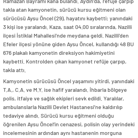
Ramazan Bayramı kana bulandı. Aydın’da, refüje çarpıp
takla atan kamyonetin, sürücü kursu eğitmeni olan
sürücüsü Aysu Öncel (29), hayatını kaybetti; yanındaki
3 kişi ise yaralandı. Kaza, saat 04.00 sıralarında, Nazilli
ilçesi İstiklal Mahallesi’nde meydana geldi. Nazilli’den
Efeler ilçesi yönüne giden Aysu Öncel, kullandığı 48 BU
676 plakalı kamyonetin direksiyon hakimiyetini
kaybetti. Kontrolden çıkan kamyonet refüje çarpıp,
takla attı.
Kamyonetin sürücüsü Öncel yaşamını yitirdi, yanındaki
T.A., C.A. ve M.Y. ise hafif yaralandı. İhbarla bölgeye
polis, itfaiye ve sağlık ekipleri sevk edildi. Yaralılar,
ambulanslarla Nazilli Devlet Hastanesi’ne kaldırılıp
tedaviye alındı. Sürücü kursu eğitmeni olduğu
öğrenilen Aysu Öncel’in cenazesi, polisin olay yerindeki
incelemesinin ardından aynı hastanenin morguna