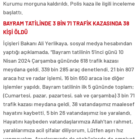
Kurumu morguna kaldırıldı. Polis kaza ile ilgili inceleme
başlattı.
BAYRAM TATİLİNDE 3 BİN 71 TRAFİK KAZASINDA 38
KİŞİ ÖLDÜ
İçişleri Bakanı Ali Yerlikaya, sosyal medya hesabından
yaptığı açıklamada, “Bayram tatilinin 5’inci günü 10
Nisan 2024 Çarşamba gününde 618 trafik kazası
meydana geldi. 339 bin 285 araç denetlendi. 21 bin 807
araca hız ve radar işlemi, 16 bin 650 araca ise diğer
işlemler yapıldı. Bayram tatilinin ilk 5 gününde toplam;
(Cumartesi, pazar, pazartesi, salı ve çarşamba) 3 bin 71
trafik kazası meydana geldi. 38 vatandaşımız maalesef
hayatını kaybetti. 5 bin 26 vatandaşımız ise yaralandı.
Hayatını kaybeden vatandaşlarımıza Allah’tan rahmet,
yaralılarımıza acil şifalar diliyorum. Lütfen aşırı hız
yapmayalım. Araçlarımızda da otobüslerde de emniyet