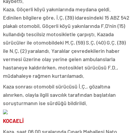
kaybetti.
Kaza, Göçerli köyü yakınlarında meydana geldi.
Edinilen bilgilere göre, İ.Ç, (39) idaresindeki 15 ABZ 542
plakalı otomobil, Göçerli köyü yakınlarında F.D’nin (15)
kullandığı tescilsiz motosikletle çarpıştı. Kazada
sürücüler ile otomobildeki M.Ç, (59) S.Ç, (40) G.Ç. (39)
ile N.Ç, (2) yaralandı. Yaralılar çevredekilerin haber
vermesi üzerine olay yerine gelen ambulanslarla
hastaneye kaldırılırken, motosiklet sürücüsü F.D.,
müdahaleye rağmen kurtarılamadı.
Kaza sonrası otomobil sürücüsü İ.Ç., gözaltına
alınırken, olayla ilgili savcılık tarafından başlatılan
soruşturmanın ise sürdüğü bildirildi.
KOCAELİ
Kaza, saat 06.00 sıralarında Çınarlı Mahallesi Nato