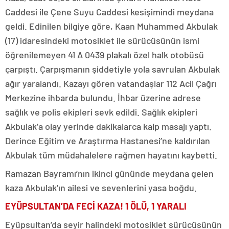
Caddesi ile Çene Suyu Caddesi kesişimindi meydana
geldi. Edinilen bilgiye göre, Kaan Muhammed Akbulak
(17) idaresindeki motosiklet ile sürücüsünün ismi
öğrenilemeyen 41 A 0439 plakalı özel halk otobüsü
çarpıştı. Çarpışmanın şiddetiyle yola savrulan Akbulak
ağır yaralandı. Kazayı gören vatandaşlar 112 Acil Çağrı
Merkezine ihbarda bulundu. İhbar üzerine adrese
sağlık ve polis ekipleri sevk edildi. Sağlık ekipleri
Akbulak’a olay yerinde dakikalarca kalp masajı yaptı.
Derince Eğitim ve Araştırma Hastanesi’ne kaldırılan
Akbulak tüm müdahalelere rağmen hayatını kaybetti.
Ramazan Bayramı’nın ikinci gününde meydana gelen
kaza Akbulak’ın ailesi ve sevenlerini yasa boğdu.
EYÜPSULTAN’DA FECİ KAZA! 1 ÖLÜ, 1 YARALI
Eyüpsultan’da seyir halindeki motosiklet sürücüsünün