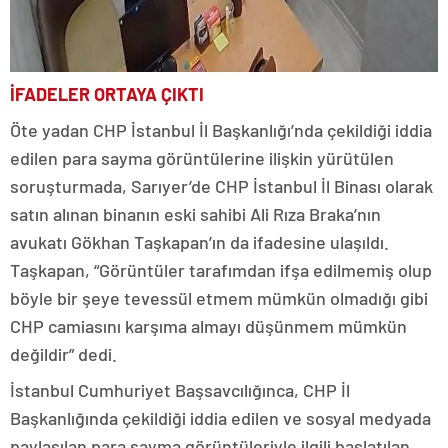
İFADELER ORTAYA ÇIKTI
Öte yadan CHP İstanbul İl Başkanlığı’nda çekildiği iddia
edilen para sayma görüntülerine ilişkin yürütülen
soruşturmada, Sarıyer’de CHP İstanbul İl Binası olarak
satın alınan binanın eski sahibi Ali Rıza Braka’nın
avukatı Gökhan Taşkapan’ın da ifadesine ulaşıldı.
Taşkapan, “Görüntüler tarafımdan ifşa edilmemiş olup
böyle bir şeye tevessül etmem mümkün olmadığı gibi
CHP camiasını karşıma almayı düşünmem mümkün
değildir” dedi.
İstanbul Cumhuriyet Başsavcılığınca, CHP İl
Başkanlığında çekildiği iddia edilen ve sosyal medyada
paylaşılan para sayma görüntüleriyle ilgili başlatılan