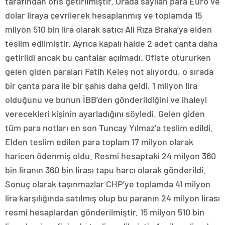
tarafından ofis getirilmiştir. Orada sayılan para Euro ve
dolar liraya çevrilerek hesaplanmış ve toplamda 15
milyon 510 bin lira olarak satıcı Ali Rıza Braka’ya elden
teslim edilmiştir. Ayrıca kapalı halde 2 adet çanta daha
getirildi ancak bu çantalar açılmadı. Ofiste otururken
gelen giden paraları Fatih Keleş not alıyordu, o sırada
bir çanta para ile bir şahıs daha geldi, 1 milyon lira
olduğunu ve bunun İBB’den gönderildiğini ve ihaleyi
verecekleri kişinin ayarladığını söyledi. Gelen giden
tüm para notları en son Tuncay Yılmaz’a teslim edildi.
Elden teslim edilen para toplam 17 milyon olarak
haricen ödenmiş oldu. Resmi hesaptaki 24 milyon 360
bin liranın 360 bin lirası tapu harcı olarak gönderildi.
Sonuç olarak taşınmazlar CHP’ye toplamda 41 milyon
lira karşılığında satılmış olup bu paranın 24 milyon lirası
resmi hesaplardan gönderilmiştir. 15 milyon 510 bin