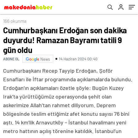
166 okunma
Cumhurbaşkanı Erdoğan son dakika
duyurdu! Ramazan Bayramı tatili 9
gün oldu
14 Haziran 2024 00:40
ABONE OL
News
Cumhurbaşkanı Recep Tayyip Erdoğan, Şoför
Esnafları ile İftar programında açıklamalarda bulundu.
Erdoğan’ın açıklamaları özetle şöyle: Bugün Kuzey
Irak’ta yürüttüğümüz operasyonda şehit olan
askerimize Allah’tan rahmet diliyorum. Deprem
bölgesinde teslim ettiğimiz afet konutu sayısı 76 bini
aştı. 14 km’lik Arnavutköy – İstanbul havalimanı yeni
metro hattının açılış törenine katıldık. İstanbul’un