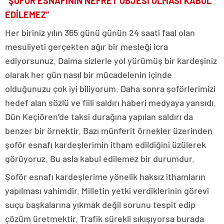
“ŞOFÖR ESNAFININ NEFRET OBJESİ OLMASI KABUL
EDİLEMEZ”
Her biriniz yılın 365 günü günün 24 saati faal olan
mesuliyeti gerçekten ağır bir mesleği icra
ediyorsunuz. Daima sizlerle yol yürümüş bir kardeşiniz
olarak her gün nasıl bir mücadelenin içinde
olduğunuzu çok iyi biliyorum. Daha sonra şoförlerimizi
hedef alan sözlü ve fiili saldırı haberi medyaya yansıdı.
Dün Keçiören’de taksi durağına yapılan saldırı da
benzer bir örnektir. Bazı münferit örnekler üzerinden
şoför esnafı kardeşlerimin itham edildiğini üzülerek
görüyoruz. Bu asla kabul edilemez bir durumdur.
Şoför esnafı kardeşlerime yönelik haksız ithamların
yapılması vahimdir. Milletin yetki verdiklerinin görevi
suçu başkalarına yıkmak değil sorunu tespit edip
çözüm üretmektir. Trafik sürekli sıkışıyorsa burada