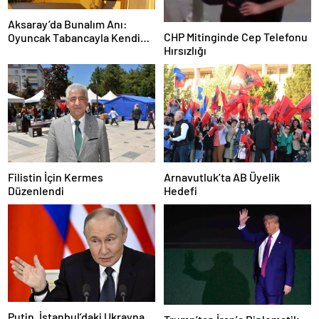
Aksaray’da Bunalım Anı:
CHP Mitinginde Cep Telefonu
Oyuncak Tabancayla Kendine
Hırsızlığı
Zarar Vermeye Çalıştı
Filistin İçin Kermes
Arnavutluk’ta AB Üyelik
Düzenlendi
Hedefi
Putin, İstanbul’daki Ukrayna