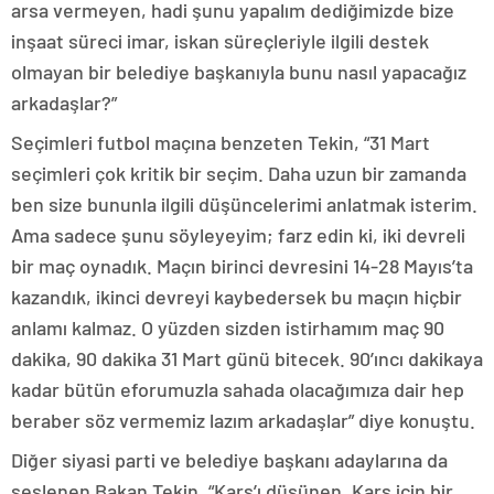
arsa vermeyen, hadi şunu yapalım dediğimizde bize
inşaat süreci imar, iskan süreçleriyle ilgili destek
olmayan bir belediye başkanıyla bunu nasıl yapacağız
arkadaşlar?”
Seçimleri futbol maçına benzeten Tekin, “31 Mart
seçimleri çok kritik bir seçim. Daha uzun bir zamanda
ben size bununla ilgili düşüncelerimi anlatmak isterim.
Ama sadece şunu söyleyeyim; farz edin ki, iki devreli
bir maç oynadık. Maçın birinci devresini 14-28 Mayıs’ta
kazandık, ikinci devreyi kaybedersek bu maçın hiçbir
anlamı kalmaz. O yüzden sizden istirhamım maç 90
dakika, 90 dakika 31 Mart günü bitecek. 90’ıncı dakikaya
kadar bütün eforumuzla sahada olacağımıza dair hep
beraber söz vermemiz lazım arkadaşlar” diye konuştu.
Diğer siyasi parti ve belediye başkanı adaylarına da
seslenen Bakan Tekin, “Kars’ı düşünen, Kars için bir