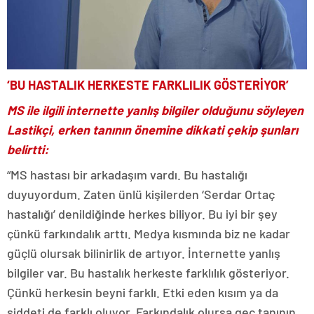
‘BU HASTALIK HERKESTE FARKLILIK GÖSTERİYOR’
MS ile ilgili internette yanlış bilgiler olduğunu söyleyen
Lastikçi, erken tanının önemine dikkati çekip şunları
belirtti:
“MS hastası bir arkadaşım vardı. Bu hastalığı
duyuyordum. Zaten ünlü kişilerden ‘Serdar Ortaç
hastalığı’ denildiğinde herkes biliyor. Bu iyi bir şey
çünkü farkındalık arttı. Medya kısmında biz ne kadar
güçlü olursak bilinirlik de artıyor. İnternette yanlış
bilgiler var. Bu hastalık herkeste farklılık gösteriyor.
Çünkü herkesin beyni farklı. Etki eden kısım ya da
şiddeti de farklı oluyor. Farkındalık olursa geç tanının