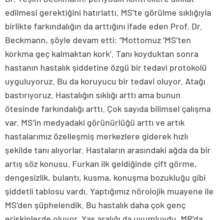
edilmesi gerektiğini hatırlattı. MS’te görülme sıklığıyla
birlikte farkındalığın da arttığını ifade eden Prof. Dr.
Beckmann, şöyle devam etti: “Mottomuz ‘MS’ten
korkma geç kalmaktan kork’. Tanı koyduktan sonra
hastanın hastalık şiddetine özgü bir tedavi protokolü
uyguluyoruz. Bu da koruyucu bir tedavi oluyor. Atağı
bastırıyoruz. Hastalığın sıklığı arttı ama bunun
ötesinde farkındalığı arttı. Çok sayıda bilimsel çalışma
var. MS’in medyadaki görünürlüğü arttı ve artık
hastalarımız özelleşmiş merkezlere giderek hızlı
şekilde tanı alıyorlar. Hastaların arasındaki ağda da bir
artış söz konusu. Furkan ilk geldiğinde çift görme,
dengesizlik, bulantı, kusma, konuşma bozukluğu gibi
şiddetli tablosu vardı. Yaptığımız nörolojik muayene ile
MS’den şüphelendik. Bu hastalık daha çok genç
erişkinlerde oluyor. Yaş aralığı da uyumluydu. MR’da