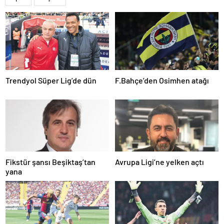
Trendyol Süper Lig’de dün
F.Bahçe’den Osimhen atağı
Fikstür şansı Beşiktaş’tan
Avrupa Ligi’ne yelken açtı
yana