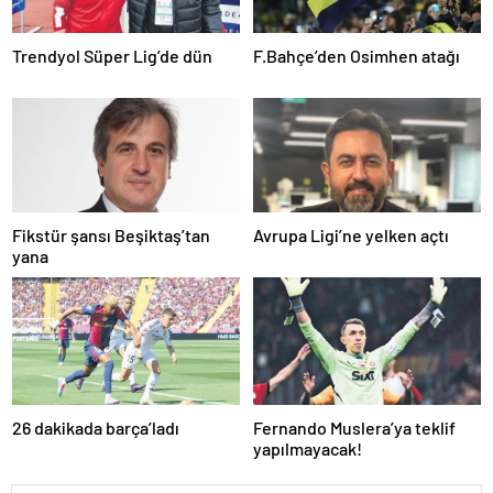
Trendyol Süper Lig’de dün
F.Bahçe’den Osimhen atağı
Fikstür şansı Beşiktaş’tan
Avrupa Ligi’ne yelken açtı
yana
26 dakikada barça’ladı
Fernando Muslera’ya teklif
yapılmayacak!