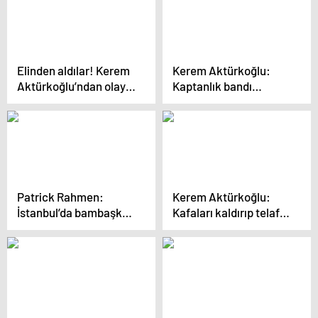
kancayı attı
Elinden aldılar! Kerem
Kerem Aktürkoğlu:
Aktürkoğlu’ndan olay
Kaptanlık bandı
kaptanlık açıklaması
olmasa da Galatasaray
için her yere gideceğim
Patrick Rahmen:
Kerem Aktürkoğlu:
İstanbul’da bambaşka
Kafaları kaldırıp telafi
bir atmosfer bizi
edeceğiz
bekliyor