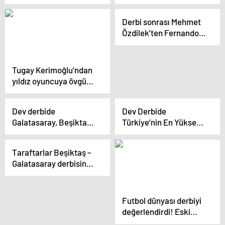
İstanbul’da gol
ekibine ‘milli’ sevinç
yağmuru
Derbi sonrası Mehmet
Özdilek’ten Fernando
Muslera vurgusu!
‘Oyunun gidişatını
belirledi’
Tugay Kerimoğlu’ndan
yıldız oyuncuya övgü:
Yönetimin ilk
anlaşması gereken
Dev derbide
Dev Derbide
isim
Galatasaray, Beşiktaş’ı
Türkiye’nin En Yüksek
1-0 mağlup etti!
Oranları Misli’de! Öne
çıkan istatistikler, skor
Taraftarlar Beşiktaş –
tahminleri ve maç
Galatasaray derbisine
hakkında bilinmesi
Misli’de ne oynuyor?
gerekenler…
Fenerbahçe
taraftarının tercihi
Futbol dünyası derbiyi
şaşırttı…
değerlendirdi! Eski
Beşiktaşlı’dan şaşırtan