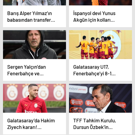
Barış Alper Yılmaz’ın
İspanyol devi Yunus
babasından transfer
Akgün için kolları
açıklaması: Takım
sıvadı
söylemem
Sergen Yalçın’dan
Galatasaray U17,
Fenerbahçe ve
Fenerbahçe’yi 8-1
Galatasaray’a olay
yendi
sözler
Galatasaray’da Hakim
TFF Tahkim Kurulu,
Ziyech kararı!
Dursun Özbek’in
Trabzonspor
cezasını onadı!