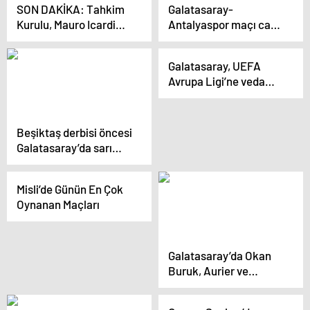
SON DAKİKA: Tahkim
Galatasaray-
Kurulu, Mauro Icardi
Antalyaspor maçı canlı
kararını açıkladı
bahis seçeneğiyle
Misli’de
Galatasaray, UEFA
Avrupa Ligi’ne veda
etti!
Beşiktaş derbisi öncesi
Galatasaray’da sarı
kart alarmı!
Misli’de Günün En Çok
Oynanan Maçları
Galatasaray’da Okan
Buruk, Aurier ve
Ziyech’in dönüş tarihini
açıkladı! Muslera