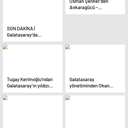
Osman Şenher’den
müjdesi
Ankaragücü –
Galatasaray maçı
sonrası tepki: Hiç
yakışmadı
SON DAKİKA |
Galatasaray’da
Muslera gerçekleri!
Nevzat Dindar
duyurdu: İmzalamazsa
ikisinden biri gelecek
Tugay Kerimoğlu’ndan
Galatasaray
Galatasaray’ın yıldızına
yönetiminden Okan
övgü! ‘Tüm takımı
Buruk ve futbolculara
yönetiyor’
şampiyonluk mektubu!