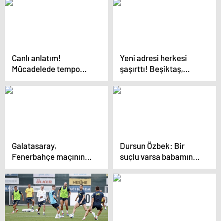
yorumu
Canlı anlatım!
Yeni adresi herkesi
Mücadelede tempo
şaşırttı! Beşiktaş,
yüksek
Fenerbahçe ve
Galatasaray istemişti |
Dünyada biten
transferler (2024-2025
SEZONU)
Galatasaray,
Dursun Özbek: Bir
Fenerbahçe maçının
suçlu varsa babamın
hazırlıklarına başladı
oğlu da olsa cezasız
kalmayacak