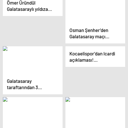
Ömer Üründül
olmaz!
Galatasaraylı yıldıza
hayran kaldı: Çok iyi bir
atlet
Osman Şenher’den
Galatasaray maçı
sonrası çarpıcı yorum:
Güzel futbol
Kocaelispor’dan Icardi
beklenmesin
açıklaması!
‘Galatasaray bizden
destek istedi’
Galatasaray
taraftarından 3
dakikalık protesto!
Kerem
Aktürkoğlu’ndan Icardi
sevinci