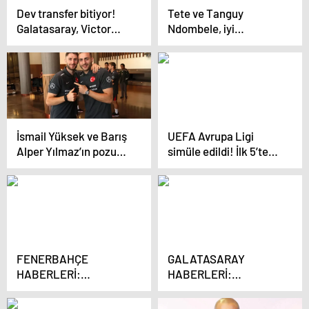
Dev transfer bitiyor!
Tete ve Tanguy
Galatasaray, Victor
Ndombele, iyi
Osimhen’i kiralamak
performanslarıyla
üzere
dikkat çekiyor
İsmail Yüksek ve Barış
UEFA Avrupa Ligi
Alper Yılmaz’ın pozunu
simüle edildi! İlk 5’te
gören herkes aynı
tek Türk takımı var
yorumu yapıyor
FENERBAHÇE
GALATASARAY
HABERLERİ:
HABERLERİ:
Kanarya’da Alex Telles
Ndombele ve Tete
bombası!
haftaya damga vurdu!