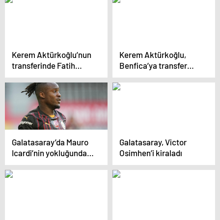
Kerem Aktürkoğlu’nun
Kerem Aktürkoğlu,
transferinde Fatih
Benfica’ya transfer
Terim etkisi
oluyor
Galatasaray’da Mauro
Galatasaray, Victor
Icardi’nin yokluğunda
Osimhen’i kiraladı
forma Michy
Batshuayi’nin