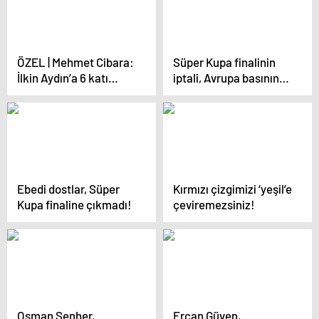
ÖZEL | Mehmet Cibara:
Süper Kupa finalinin
İlkin Aydın’a 6 katı
iptali, Avrupa basınında
teklif yapıldı | Carutasu
geniş yankı buldu: Çöl
bize gelmek istiyor |
derbisinde tartışma
Markova için 250 bin
dolar istediler
Ebedi dostlar, Süper
Kırmızı çizgimizi ‘yeşil’e
Kupa finaline çıkmadı!
çeviremezsiniz!
Osman Şenher,
Ercan Güven,