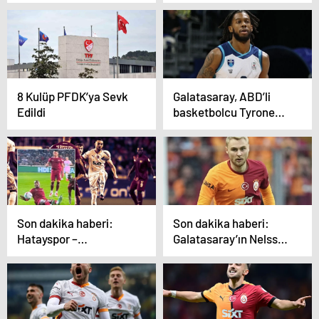
Hazırlanıyor
8 Kulüp PFDK’ya Sevk
Galatasaray, ABD’li
Edildi
basketbolcu Tyrone
Wallace’ı kadrosuna
kattı
Son dakika haberi:
Son dakika haberi:
Hatayspor –
Galatasaray’ın Nelsson
Galatasaray maçında
için istediği ücret belli
penaltı beklentisi!
oldu! Teklif yapan
Hakem Cihan Aydın
takımı açıkladılar..
devam ettirdi…