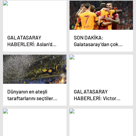
GALATASARAY
SON DAKİKA:
HABERLERİ: Aslan’da
Galatasaray’dan çok
Jelert külübeye
konuşulacak transfer
çekiliyor
hamlesi! Dünyaca ünlü
bir yıldız daha…
Dünyanın en ateşli
GALATASARAY
taraftarlarını seçtiler:
HABERLERİ: Victor
Süper Lig’den tek
Osimhen rekor kırdı
takım var