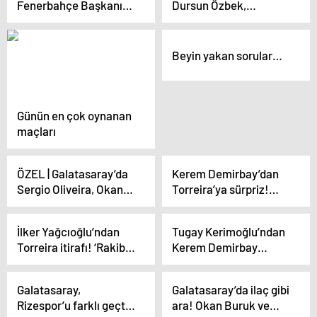
Fenerbahçe Başkanı
Dursun Özbek,
Ali Koç’tan sert sözler:
PFDK’ya sevk edildi!
Galatasaray, Türk
futbolu için beka
Beyin yakan sorular…
sorunu
Günün en çok oynanan
maçları
ÖZEL | Galatasaray’da
Kerem Demirbay’dan
Sergio Oliveira, Okan
Torreira’ya sürpriz!
Buruk’tan özür diledi!
Burcu Kapu yazdı: Dayı
İşte yaşananların
henüz hat-trick
İlker Yağcıoğlu’ndan
Tugay Kerimoğlu’ndan
perde arkası
yapmamıştı
Torreira itirafı! ‘Rakibin
Kerem Demirbay
sinirini bozar’
vurgusu! ‘Oynadığı
bölge zeka ister’
Galatasaray,
Galatasaray’da ilaç gibi
Rizespor’u farklı geçti!
ara! Okan Buruk ve