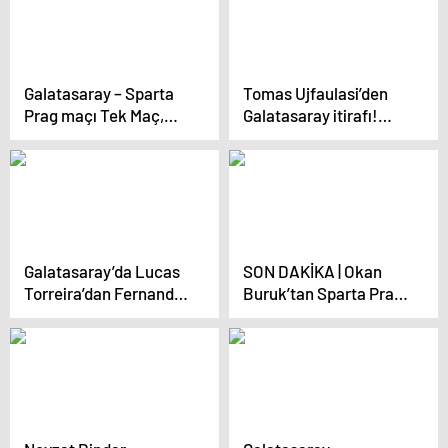
Galatasaray – Sparta
Tomas Ujfaulasi’den
Prag maçı Tek Maç,
Galatasaray itirafı!
Canlı Bahis, Canlı
‘Kariyerinizi bitirmek
Sohbet seçenekleriyle
için gittiğiniz bir
ve Misli’de
takımdı’
Galatasaray’da Lucas
SON DAKİKA | Okan
Torreira’dan Fernando
Buruk’tan Sparta Prag
Muslera itirafı!
maçında Aurier kararı!
Nevzat Dindar açıkladı