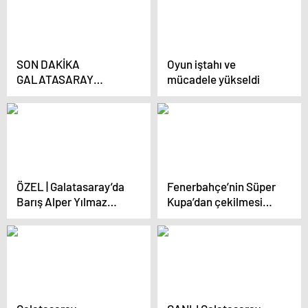
kaç kere gösterdik
SON DAKİKA
Oyun iştahı ve
GALATASARAY
mücadele yükseldi
HABERİ:
Galatasaray’dan Real
Madrid’e yılın transfer
çalımı! Aslan, genç
yıldızı dünya devinin
elinden alıyor…
ÖZEL | Galatasaray’da
Fenerbahçe’nin Süper
Barış Alper Yılmaz
Kupa’dan çekilmesi
gelişmesi! İşte
dünyada gündem oldu!
yönetimin belirlediği
bonservis