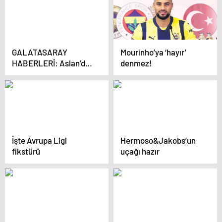
GALATASARAY
Mourinho’ya ‘hayır’
HABERLERİ: Aslan’da
denmez!
Arias pazarlığı
İşte Avrupa Ligi
Hermoso&Jakobs’un
fikstürü
uçağı hazır