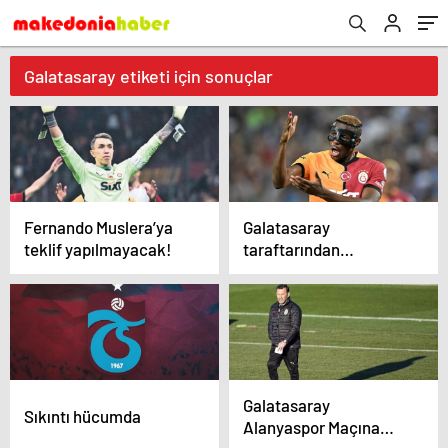
Galatasaray etiketi için sonuçlar
Fernando Muslera’ya
Galatasaray
teklif yapılmayacak!
taraftarından
Osimhen’e çağrı
yapıldı: “Stay With Us
Osimhen”
Galatasaray
Sıkıntı hücumda
Alanyaspor Maçına