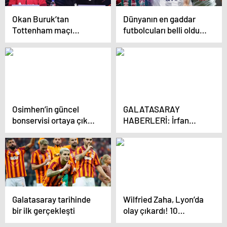
Okan Buruk’tan
Dünyanın en gaddar
Tottenham maçı
futbolcuları belli oldu!
değerlendirmesi
Listede Süper Lig’den
13 isim var
Osimhen’in güncel
GALATASARAY
bonservisi ortaya çıktı!
HABERLERİ: İrfan
Süper Lig’in yeni
Saraloğlu’ndan Gabriel
piyasa değerleri belli
Sara övgüsü: Elimizde
oldu
tutamayız
Galatasaray tarihinde
Wilfried Zaha, Lyon’da
bir ilk gerçekleşti
olay çıkardı! 10
üzerinden 2 verdiler