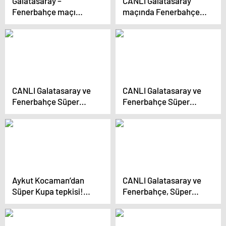
Galatasaray –
CANLI Galatasaray
Fenerbahçe maçı
maçında Fenerbahçe
yarıda kaldı! Dünya
sahadan çekildi! Süper
basınında gündem
Kupa finali yarıda kaldı
oldu: Türkiye’de eşi
görülmedik sahneler
CANLI Galatasaray ve
CANLI Galatasaray ve
Fenerbahçe Süper
Fenerbahçe Süper
Kupa’da karşı karşıya
Kupa’da karşı karşıya
geliyor! Dev maçta ilk
geliyor! İlk 11’ler belli
düdük geldi
oldu
Aykut Kocaman’dan
CANLI Galatasaray ve
Süper Kupa tepkisi!
Fenerbahçe, Süper
‘Galatasaray’ı yenecek
Kupa’da karşı karşıya
gücün var’
gelecek! Sürpriz karar