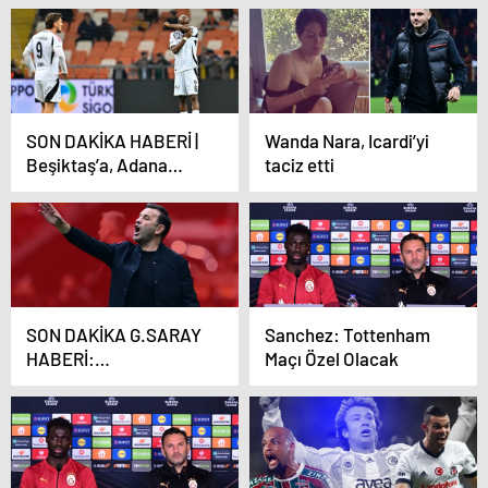
maçında…
SON DAKİKA HABERİ |
Wanda Nara, Icardi’yi
Beşiktaş’a, Adana
taciz etti
Demirspor şoku! Mavi-
lacivertlilerden bir ilk…
SON DAKİKA G.SARAY
Sanchez: Tottenham
HABERİ:
Maçı Özel Olacak
Galatasaray’ın ara
transfer planı ortaya
çıktı! İki isim takımdan
gönderiliyor…