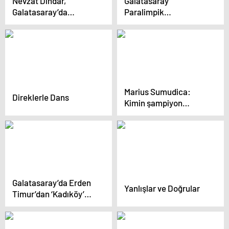
Nevzat Dindar,
Galatasaray
Galatasaray’da
Paralimpik
sakatlanan Nelsson ve
Akademi’nin basın
Kerem’in son
lansmanı yapıldı
durumunu açıkladı |
Sürpriz Abdurrahim
Albayrak gelişmesi
Marius Sumudica:
Direklerle Dans
Kimin şampiyon
olacağı umrumda değil
Galatasaray’da Erden
Yanlışlar ve Doğrular
Timur’dan ‘Kadıköy’
hamlesi! Nevzat
Dindar 2 transferi
açıkladı