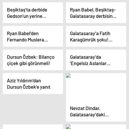
tahmin: Galatasaray
Beşiktaş’ta derbide
Ryan Babel, Beşiktaş-
yener
Gedson’un yerine
Galatasaray derbisinde
oynayacak futbolcu
desteklediği takımı
belli oldu
açıkladı! ‘Maçın adamı
Ryan Babel’den
Galatasaray’a Fatih
olur’
Fernando Muslera
Karagümrük şoku!
vurgusu! ‘Mauro Icardi
Türkiye Kupası’na
her zaman gol atmak
erken veda
Dursun Özbek: Bilanço
Galatasaray’da
ister’
çiçek gibi görünmeli!
‘Engelsiz Aslanlar
Balosu’ düzenlendi!
Aziz Yıldırım’dan
Dursun Özbek’e yanıt
Nevzat Dindar,
Galatasaray’daki
ayrılığı duyurdu: Yeni
sezonda kadroda