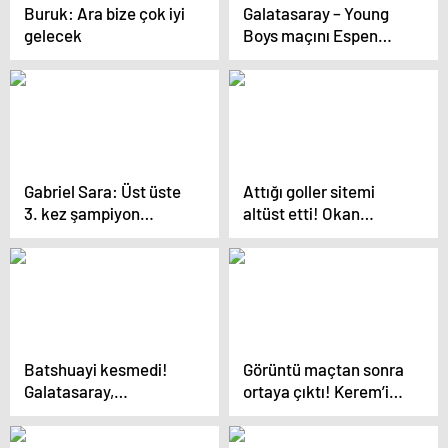
Buruk: Ara bize çok iyi
Galatasaray – Young
gelecek
Boys maçını Espen
Eskas yönetecek
Gabriel Sara: Üst üste
Attığı goller sitemi
3. kez şampiyon
altüst etti! Okan
olacağız
Buruk’tan Batshuayi
kararı
Batshuayi kesmedi!
Görüntü maçtan sonra
Galatasaray,
ortaya çıktı! Kerem’i
Fenerbahçe’nin en
çıldırtan bayrak, görür
baba 2 oyuncusuna da
görmez tekmeyi bastı