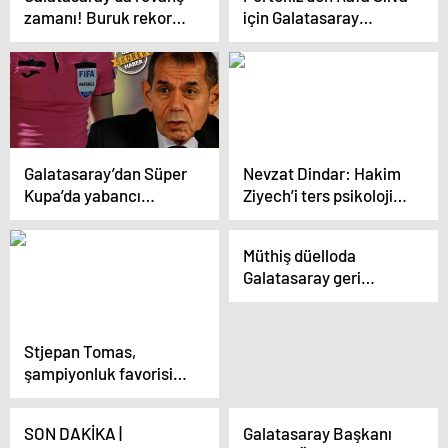
zamanı! Buruk rekoru
için Galatasaray
kırabilecek mi?
iddiası! Okan Buruk
yeşil ışık yakmıştı
Galatasaray’dan Süper
Nevzat Dindar: Hakim
Kupa’da yabancı
Ziyech’i ters psikoloji
hakem kararı! Nevzat
ile motive edeceksin |
Dindar açıkladı
Abdurrahim Albayrak
Müthiş düelloda
bombası
Galatasaray geri
döndü: 3-4
Stjepan Tomas,
şampiyonluk favorisini
açıkladı! Fenerbahçe
ve Galatasaray itirafı
SON DAKİKA |
Galatasaray Başkanı