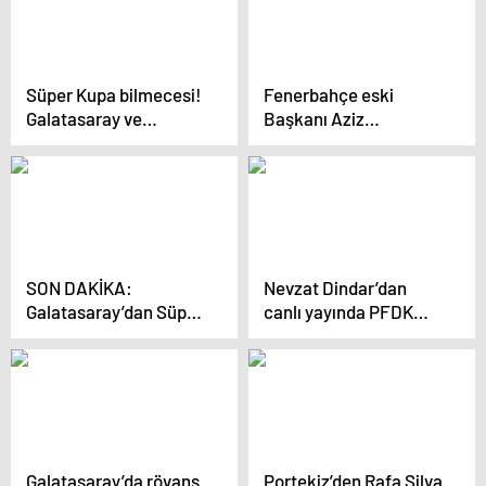
Süper Kupa bilmecesi!
Fenerbahçe eski
Galatasaray ve
Başkanı Aziz
Fenerbahçe kozlarını
Yıldırım’dan Süper
paylaşacak
Kupa çıkışı!
‘Formamıza hakarettir’
SON DAKİKA:
Nevzat Dindar’dan
Galatasaray’dan Süper
canlı yayında PFDK
Kupa için TFF’ye
kararlarına tepki: Ceza
sürpriz talep!
değil ödül!
Galatasaray’da rövanş
Portekiz’den Rafa Silva