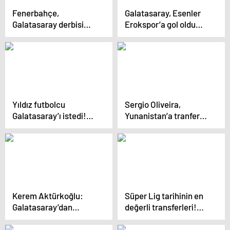
Fenerbahçe,
Galatasaray, Esenler
Galatasaray derbisi
Erokspor’a gol oldu
hazırlıklarını sürdürdü
yağdı
Yıldız futbolcu
Sergio Oliveira,
Galatasaray’ı istedi!
Yunanistan’a tranfer
Taraftarlar transfer
oluyor
beklerken Okan Buruk
veto etti
Kerem Aktürkoğlu:
Süper Lig tarihinin en
Galatasaray’dan
değerli transferleri!
ayrılmak hiç kolay
Victor Osimhen, birinci
değil
sırada