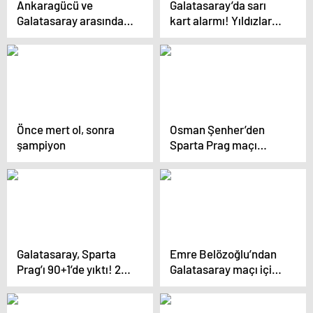
Ankaragücü ve
Galatasaray’da sarı
Galatasaray arasında
kart alarmı! Yıldızlar
104’üncü randevu!
sınırda
Önce mert ol, sonra
Osman Şenher’den
şampiyon
Sparta Prag maçı
sonrası Galatasaraylı
yıldıza övgü: Sakın
kimse suçlamasın
Galatasaray, Sparta
Emre Belözoğlu’ndan
Prag’ı 90+1’de yıktı! 2
Galatasaray maçı için
kırmızı kart kararı
iddialı açıklama