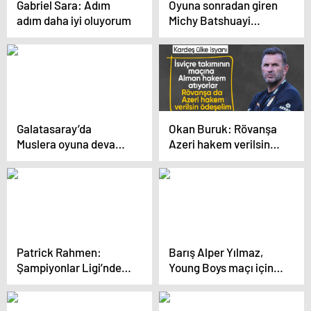
Gabriel Sara: Adım
Oyuna sonradan giren
adım daha iyi oluyorum
Michy Batshuayi
yıldızlaştı
Galatasaray’da
Okan Buruk: Rövanşa
Muslera oyuna devam
Azeri hakem verilsin
edemedi
ödeşelim
Patrick Rahmen:
Barış Alper Yılmaz,
Şampiyonlar Ligi’nde
Young Boys maçı için
maç
İsviçre’ye gidiyor
kazanabileceğimizi