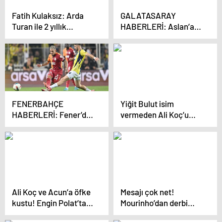
Fatih Kulaksız: Arda
GALATASARAY
Turan ile 2 yıllık
HABERLERİ: Aslan’a
anlaşma sağladık
Osimhen telefonu
FENERBAHÇE
Yiğit Bulut isim
HABERLERİ: Fener’de
vermeden Ali Koç’u
İsmail Yüksek devri
hedef aldı: Dede
bitebilir
parasıyla, baba
parasıyla olmaz
Ali Koç ve Acun’a öfke
Mesajı çok net!
kustu! Engin Polat’tan
Mourinho’dan derbi
2 kelimelik derbi
öncesi olay sözler