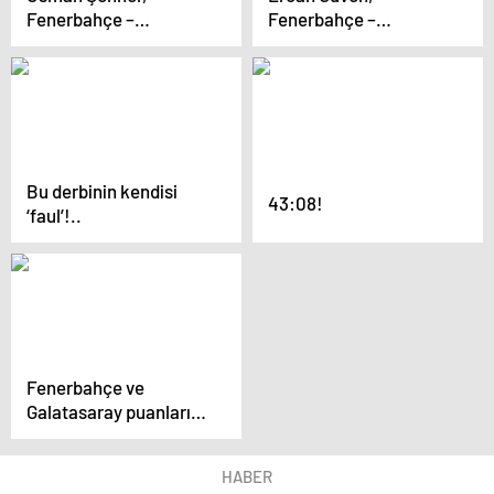
Fenerbahçe –
Fenerbahçe –
Galatasaray derbisi
Galatasaray derbisi
sonrası sert çıktı!
sonrası Dusan Tadic’e
‘Kendimizi
patladı! ‘Dayanılmaz
kandırıyoruz’
durumdaydı’
Bu derbinin kendisi
43:08!
‘faul’!..
Fenerbahçe ve
Galatasaray puanları
paylaştı! Sessiz
derbide denge
HABER
bozulmadı