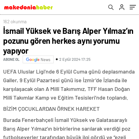
162 okunma
İsmail Yüksek ve Barış Alper Yılmaz’ın
pozunu gören herkes aynı yorumu
yapıyor
2 Eylül 2024 17:25
ABONE OL
News
UEFA Uluslar Ligi’nde 6 Eylül Cuma günü deplasmanda
Galler, 9 Eylül Pazartesi günü ise İzmir’de İzlanda ile
karşılaşacak olan A Millî Takımımız, TFF Hasan Doğan
Millî Takımlar Kamp ve Eğitim Tesisleri’nde toplandı.
BİZİM ÇOCUKLARDAN ÖRNEK HAREKET
Burada Fenerbahçeli İsmail Yüksek ve Galatasaraylı
Barış Alper Yılmaz’ın birbirlerine sarılarak verdiği poz
futbolseverler tarafından büyük ilgi gördü ve “ezeli