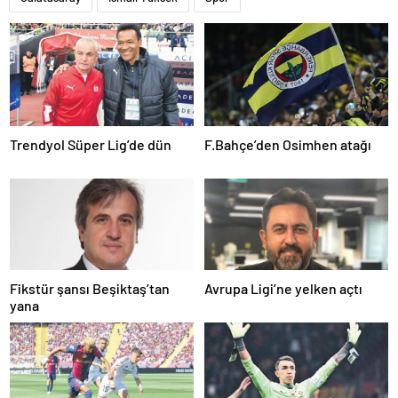
Trendyol Süper Lig’de dün
F.Bahçe’den Osimhen atağı
Fikstür şansı Beşiktaş’tan
Avrupa Ligi’ne yelken açtı
yana