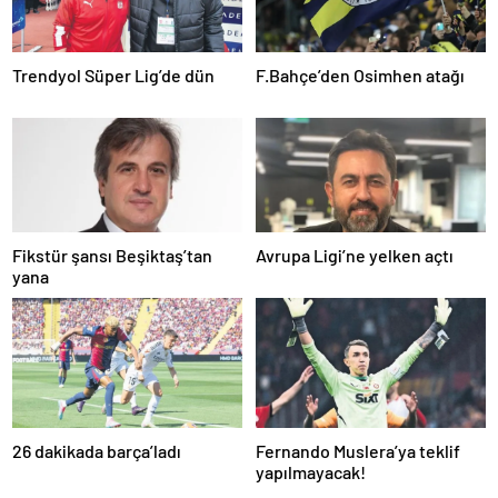
Trendyol Süper Lig’de dün
F.Bahçe’den Osimhen atağı
Fikstür şansı Beşiktaş’tan
Avrupa Ligi’ne yelken açtı
yana
26 dakikada barça’ladı
Fernando Muslera’ya teklif
yapılmayacak!