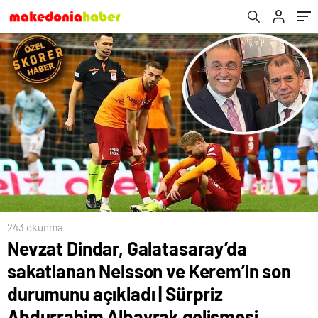
| Sürpriz Abdurrahim Albayrak gelişmesi
açıkladı!
243 okunma
Nevzat Dindar, Galatasaray’da
sakatlanan Nelsson ve Kerem’in son
durumunu açıkladı | Sürpriz
Abdurrahim Albayrak gelişmesi