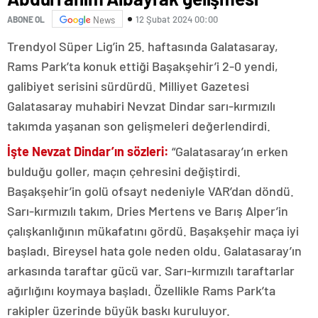
12 Şubat 2024 00:00
ABONE OL
News
Trendyol Süper Lig’in 25. haftasında Galatasaray,
Rams Park’ta konuk ettiği Başakşehir’i 2-0 yendi,
galibiyet serisini sürdürdü. Milliyet Gazetesi
Galatasaray muhabiri Nevzat Dindar sarı-kırmızılı
takımda yaşanan son gelişmeleri değerlendirdi.
İşte Nevzat Dindar’ın sözleri:
“Galatasaray’ın erken
bulduğu goller, maçın çehresini değiştirdi.
Başakşehir’in golü ofsayt nedeniyle VAR’dan döndü.
Sarı-kırmızılı takım, Dries Mertens ve Barış Alper’in
çalışkanlığının mükafatını gördü. Başakşehir maça iyi
başladı. Bireysel hata gole neden oldu. Galatasaray’ın
arkasında taraftar gücü var. Sarı-kırmızılı taraftarlar
ağırlığını koymaya başladı. Özellikle Rams Park’ta
rakipler üzerinde büyük baskı kuruluyor.