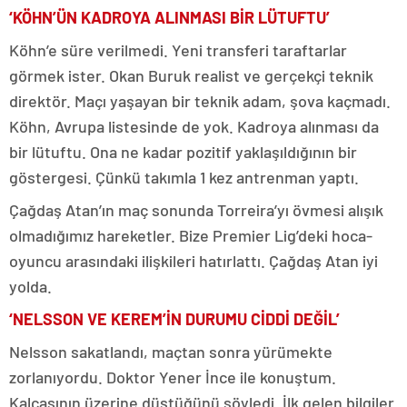
‘KÖHN’ÜN KADROYA ALINMASI BİR LÜTUFTU’
Köhn’e süre verilmedi. Yeni transferi taraftarlar
görmek ister. Okan Buruk realist ve gerçekçi teknik
direktör. Maçı yaşayan bir teknik adam, şova kaçmadı.
Köhn, Avrupa listesinde de yok. Kadroya alınması da
bir lütuftu. Ona ne kadar pozitif yaklaşıldığının bir
göstergesi. Çünkü takımla 1 kez antrenman yaptı.
Çağdaş Atan’ın maç sonunda Torreira’yı övmesi alışık
olmadığımız hareketler. Bize Premier Lig’deki hoca-
oyuncu arasındaki ilişkileri hatırlattı. Çağdaş Atan iyi
yolda.
‘NELSSON VE KEREM’İN DURUMU CİDDİ DEĞİL’
Nelsson sakatlandı, maçtan sonra yürümekte
zorlanıyordu. Doktor Yener İnce ile konuştum.
Kalçasının üzerine düştüğünü söyledi. İlk gelen bilgiler