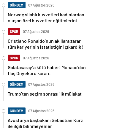
GÜNDEM
07 Ağustos 2026
Norweç silahlı kuvvetleri kadınlardan
oluşan özel kuvvetler eğitimlerini
başlattı.
SPOR
07 Ağustos 2026
Cristiano Ronaldo’nun akıllara zarar
tüm kariyerinin istatistiğini çıkardık !
SPOR
07 Ağustos 2026
Galatasaray’a kötü haber! Monaco’dan
flaş Onyekuru kararı.
GÜNDEM
07 Ağustos 2026
Trump’tan seçim sonrası ilk mülakat
GÜNDEM
07 Ağustos 2026
Avusturya başbakanı Sebastian Kurz
ile ilgili bilinmeyenler