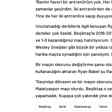
“Benim favori bir antrenörüm yok. Her i
zamanlar geçirdim. İki antrenörden de ç
Yine de her iki antrenöre saygı duyuyo
Unutamadığı derbilerle ilgili konuşan R
derbiler çok özeldi. Beşiktaş’la 2016-
ve 1-0 kazandığımız maçı hatırlıyorum. 
Wesley Sneijder gibi büyük bir yıldıza r
harika maçta oynadığım için şanslıyım.
Bir maçın skorunu değiştirme şansı ol
kullanacağını aktaran Ryan Babel şu ifad
“Geçmişe dönsem ve bir maçın skorunu 
Malatyaspor maçı olurdu. Beşiktaş o s
yapamadık. Kupaya çok yakındık yine de
Beşiktaş
Derbi
Galatasaray
Takım