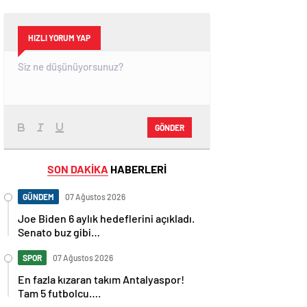
HIZLI YORUM YAP
GÖNDER
SON DAKİKA
HABERLERİ
GÜNDEM
07 Ağustos 2026
Joe Biden 6 aylık hedeflerini açıkladı.
Senato buz gibi…
SPOR
07 Ağustos 2026
En fazla kızaran takım Antalyaspor!
Tam 5 futbolcu….