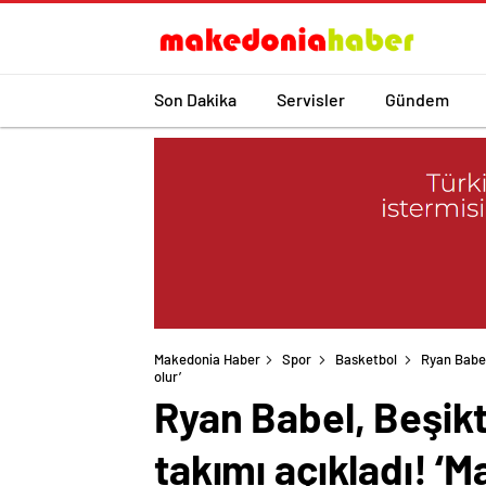
Son Dakika
Servisler
Gündem
Makedonia Haber
Spor
Basketbol
Ryan Babel
olur’
Ryan Babel, Beşik
takımı açıkladı! ‘M