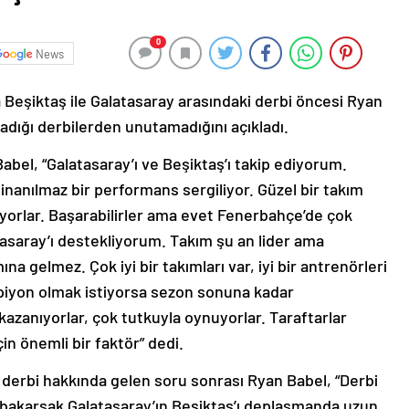
0
News
a Beşiktaş ile Galatasaray arasındaki derbi öncesi Ryan
adığı derbilerden unutamadığını açıkladı.
Babel, “Galatasaray’ı ve Beşiktaş’ı takip ediyorum.
nanılmaz bir performans sergiliyor. Güzel bir takım
iyorlar. Başarabilirler ama evet Fenerbahçe’de çok
asaray’ı destekliyorum. Takım şu an lider ama
a gelmez. Çok iyi bir takımları var, iyi bir antrenörleri
mpiyon olmak istiyorsa sezon sonuna kadar
zanıyorlar, çok tutkuyla oynuyorlar. Taraftarlar
in önemli bir faktör” dedi.
 derbi hakkında gelen soru sonrası Ryan Babel, “Derbi
 bakarsak Galatasaray’ın Beşiktaş’ı deplasmanda uzun