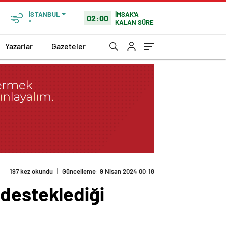
İMSAK'A
İSTANBUL
02:00
KALAN SÜRE
°
Yazarlar
Gazeteler
197 kez okundu
|
Güncelleme: 9 Nisan 2024 00:18
 desteklediği