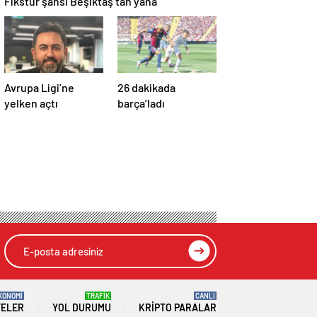
Fikstür şansı Beşiktaş’tan yana
Avrupa Ligi’ne
26 dakikada
yelken açtı
barça’ladı
KONOMİ
TRAFİK
CANLI
TELER
YOL DURUMU
KRIPTO PARALAR