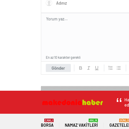
En az 10 karakter gerekli
Gönder
Ha
ed
CANLI
ANLIK
GÜNLÜ
BORSA
NAMAZ VAKITLERI
GAZETELE