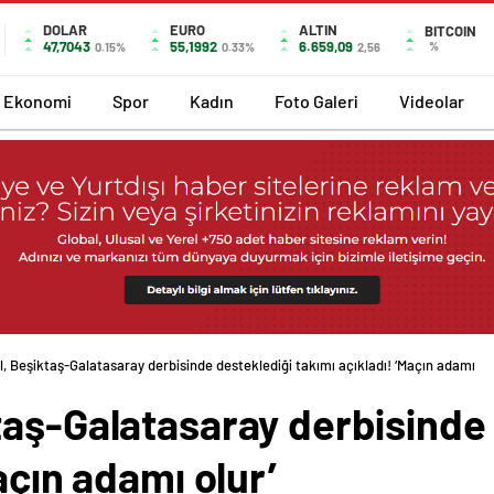
DOLAR
EURO
ALTIN
BITCOIN
47,7043
55,1992
6.659,09
%
0.15%
0.33%
2,56
Ekonomi
Spor
Kadın
Foto Galeri
Videolar
, Beşiktaş-Galatasaray derbisinde desteklediği takımı açıkladı! ‘Maçın adamı
taş-Galatasaray derbisinde
açın adamı olur’