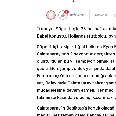
0
BEĞENDİM
ABONE OL
Trendyol Süper Lig’in 28’inci haftasınd
Babel konuştu. Hollandalı futbolcu, oyn
Süper Lig’i takip ettiğini belirten Ryan 
Galatasaray son 2 sezondur gerçekten i
oluşturdular, bu yıl şampiyon olmak ist
güçlü. Ben şampiyonluk yarışında Galat
Fenerbahçe’nin de şansı olmadığı anlamın
var. Dolayısıyla Galatasaray tekrar şa
mücadelesine devam etmeli. Her maçı ka
takımın arkasında ve bu ligi kazanmak iç
Galatasaray’ın Beşiktaş’a konuk olacağı
maçları her zaman özeldir ancak tarihe