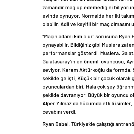
zamandır mağlup edemediğini biliyorum.
evinde oynuyor. Normalde her iki takım
olabilir. Adil ve keyifli bir maç olmasın
“Maçın adamı kim olur” sorusuna Ryan B
oynayabilir. Bildiğiniz gibi Muslera zate
performanslar gösterdi. Muslera, Galat
Galatasaray’ın en önemli oyuncusu. Ayr
seviyor. Kerem Aktürkoğlu da formda. So
şekilde gelişti. Küçük bir çocuk olarak
oyunculardan biri. Hala çok şey öğrenm
şekilde davranıyor. Büyük bir oyuncu 
Alper Yılmaz da hücumda etkili isimler.
cevabını verdi.
Ryan Babel, Türkiye’de çalıştığı antrenörl