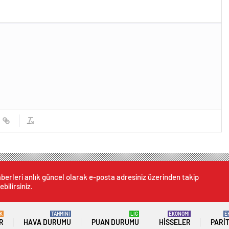
berleri anlık güncel olarak e-posta adresiniz üzerinden takip
ebilirsiniz.
K
TAHMİNİ
LİG
EKONOMİ
E
R
HAVA DURUMU
PUAN DURUMU
HISSELER
PARI