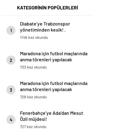
KATEGORİNİN POPÜLERLERİ
Diabate’ye Trabzonspor
yönetiminden kesik! .
1
1146 kez okundu
Maradona için futbol maçlarında
anma törenleri yapılacak
2
733 kez okundu
Maradona için futbol maçlarında
anma törenleri yapılacak
3
728 kez okundu
Fenerbahçe’ye Ada’dan Mesut
Özil müjdesi!
4
727 kez okundu