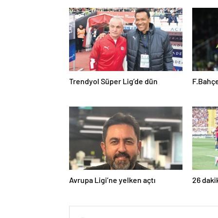
Trendyol Süper Lig’de dün
F.Bahçe
Avrupa Ligi’ne yelken açtı
26 daki