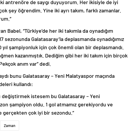
ki antrenöre de saygı duyuyorum. Her ikisiyle de iyi
ok şey öğrendim. Yine iki ayrı takım, farklı zamanlar.
rum.”
yan Babel, “Türkiye’de her iki takımla da oynadığım
2017 sezonunda Galatasaray’la deplasmanda oynadığımız
O yıl şampiyonluk için çok önemli olan bir deplasmandı.
ağmen kazanmıştık. Dediğim gibi her iki takım için birçok
 Pekçok anım var” dedi.
saydı bunu Galatasaray – Yeni Malatyaspor maçında
eleri kullandı:
değiştirmek istesem bu Galatasaray – Yeni
ezon şampiyon oldu. 1 gol atmamız gerekiyordu ve
 gerçekten çok iyi bir sezondu.”
Zaman