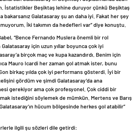
 İstatistikler Beşiktaş lehine duruyor çünkü Beşiktaş
a bakarsanız Galatasaray şu an daha iyi. Fakat her şey
ı umuyorum. İki takımın da hedefleri var” diye konuştu.
abel, “Bence Fernando Muslera önemli bir rol
n Galatasaray için uzun yıllar boyunca çok iyi
asaray’a birçok maç ve kupa kazandırdı. Benim için
ıca Mauro Icardi her zaman gol atmak ister, bunu
n birkaç yılda çok iyi performans gösterdi. İyi bir
 gelişini gördüm ve şimdi Galatasaray’da ana
esi gerekiyor ama çok profesyonel. Çok ciddi bir
olmak istediğini söylemek de mümkün. Mertens ve Barış
 Galatasaray’ın hücum bölgesinde herkes gol atabilir”
erle ilgili şu sözleri dile getirdi: