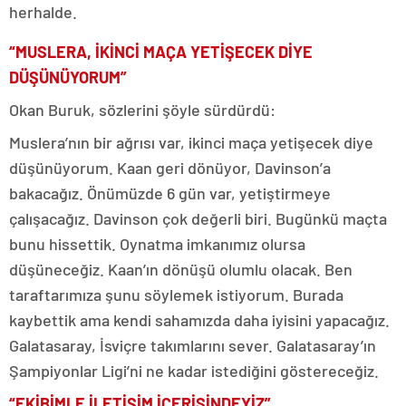
herhalde.
“MUSLERA, İKİNCİ MAÇA YETİŞECEK DİYE
DÜŞÜNÜYORUM”
Okan Buruk, sözlerini şöyle sürdürdü:
Muslera’nın bir ağrısı var, ikinci maça yetişecek diye
düşünüyorum. Kaan geri dönüyor, Davinson’a
bakacağız. Önümüzde 6 gün var, yetiştirmeye
çalışacağız. Davinson çok değerli biri. Bugünkü maçta
bunu hissettik. Oynatma imkanımız olursa
düşüneceğiz. Kaan’ın dönüşü olumlu olacak. Ben
taraftarımıza şunu söylemek istiyorum. Burada
kaybettik ama kendi sahamızda daha iyisini yapacağız.
Galatasaray, İsviçre takımlarını sever. Galatasaray’ın
Şampiyonlar Ligi’ni ne kadar istediğini göstereceğiz.
“EKİBİMLE İLETİŞİM İÇERİSİNDEYİZ”