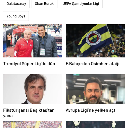
Galatasaray
Okan Buruk
UEFA Şampiyonlar Ligi
Young Boys
Trendyol Süper Lig’de dün
F.Bahçe’den Osimhen atağı
Fikstür şansı Beşiktaş’tan
Avrupa Ligi’ne yelken açtı
yana