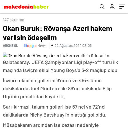
147 okunma
Okan Buruk: Rövanşa Azeri hakem
verilsin ödeşelim
22 Ağustos 2024 02:05
ABONE OL
News
Galatasaray, UEFA Şampiyonlar Ligi play-off turu ilk
maçında İsviçre ekibi Young Boys’a 3-2 mağlup oldu.
İsviçre ekibinin gollerini 3’üncü ve 45+4’üncü
dakikalarda Joel Monteiro ile 86’ncı dakikada Filip
Ugrinic penaltıdan kaydetti.
Sarı-kırmızılı takımın golleri ise 67’nci ve 72’nci
dakikalarda Michy Batshuayi’nin attığı gol oldu.
Müsabakanın ardından ise cezası nedeniyle