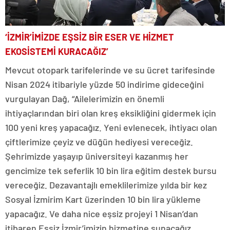
‘İZMİR’İMİZDE EŞSİZ BİR ESER VE HİZMET
EKOSİSTEMİ KURACAĞIZ’
Mevcut otopark tarifelerinde ve su ücret tarifesinde
Nisan 2024 itibariyle yüzde 50 indirime gideceğini
vurgulayan Dağ, “Ailelerimizin en önemli
ihtiyaçlarından biri olan kreş eksikliğini gidermek için
100 yeni kreş yapacağız. Yeni evlenecek, ihtiyacı olan
çiftlerimize çeyiz ve düğün hediyesi vereceğiz.
Şehrimizde yaşayıp üniversiteyi kazanmış her
gencimize tek seferlik 10 bin lira eğitim destek bursu
vereceğiz. Dezavantajlı emeklilerimize yılda bir kez
Sosyal İzmirim Kart üzerinden 10 bin lira yükleme
yapacağız. Ve daha nice eşsiz projeyi 1 Nisan’dan
itibaren Eşsiz İzmir’imizin hizmetine sunacağız.