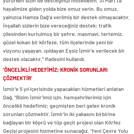
yürürken sizin de desteğinizi hissedelim. 31 Mart’ta
hayalimize giden yolda bize omuz verin. Bu omuz,
yalnızca Hamza Dağ’a verilmiş bir destek olmayacaktır.
İnşallah sizlerin bize vereceğiniz destek; trafik
çilesinden kurtulmuş bir şehre, masmavi, tertemiz,
güzel kokan bir körfeze, tüm ilçelerinde yeni bir
vizyonu yaşayan, ışıldayan Eşsiz İzmir’e verilecek bir
destek olacaktır.” ifadesini kullandı.
‘ÖNCELİKLİ HEDEFİMİZ; KRONİK SORUNLARI
ÇÖZMEKTİR’
İzmir’e 5 yıl içerisinde yapacakları hizmetleri anlatan
Dağ, “Bizim İzmir’imiz için, hemşehrilerimiz için
öncelikli hedefimiz; geçmişten beri gelen kronik
sorunları çözmektir. İzmir’in iki yakasını birbirine
bağlayan bir köprü ve tüp geçit projesi olan Körfez
Geçişi projesini hizmetine sunacağız. ‘Yeni Çevre Yolu