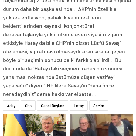
taçlandıracağız” şeklindeki konuşmalarına bakıldığında
durum daha bir başka aslında… AKP’nin özellikle
yüksek enflasyon, pahalılık ve emeklilerin
beklentilerinden kaynaklı konjonktürel
dezavantajlarıyla yüklü ülkede esen siyasi rüzgarın
etkisiyle Hatay’da bile CHP’nin bizzat Lütfü Savaş’ı
ötelemesi, yıpratması olmasaydı kıran kırana geçen
böyle bir seçimin sonucu belki farklı olabilirdi… Bu
durumda da “Hatay’daki seçmen iradesinin sonuca
yansıması noktasında üstümüze düşen vazifeyi
yapacağız” diyen CHP’lilere Savaş’ın “daha önce
neredeydiniz” deme hakkı var elbette…
Aday
Chp
Genel Başkan
Hatay
Seçim