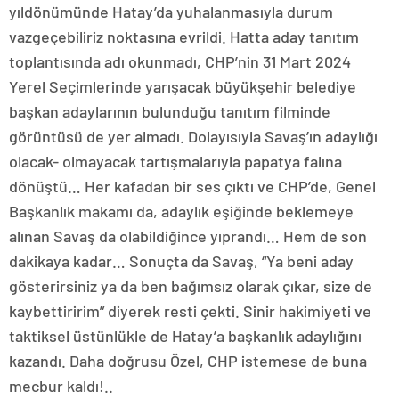
yıldönümünde Hatay’da yuhalanmasıyla durum
vazgeçebiliriz noktasına evrildi. Hatta aday tanıtım
toplantısında adı okunmadı, CHP’nin 31 Mart 2024
Yerel Seçimlerinde yarışacak büyükşehir belediye
başkan adaylarının bulunduğu tanıtım filminde
görüntüsü de yer almadı. Dolayısıyla Savaş’ın adaylığı
olacak- olmayacak tartışmalarıyla papatya falına
dönüştü… Her kafadan bir ses çıktı ve CHP’de, Genel
Başkanlık makamı da, adaylık eşiğinde beklemeye
alınan Savaş da olabildiğince yıprandı… Hem de son
dakikaya kadar… Sonuçta da Savaş, “Ya beni aday
gösterirsiniz ya da ben bağımsız olarak çıkar, size de
kaybettiririm” diyerek resti çekti. Sinir hakimiyeti ve
taktiksel üstünlükle de Hatay’a başkanlık adaylığını
kazandı. Daha doğrusu Özel, CHP istemese de buna
mecbur kaldı!..