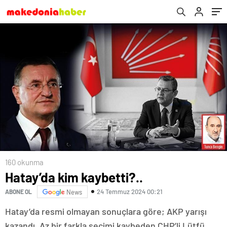
160 okunma
Hatay’da kim kaybetti?..
24 Temmuz 2024 00:21
ABONE OL
News
Hatay’da resmi olmayan sonuçlara göre; AKP yarışı
kazandı. Az bir farkla seçimi kaybeden CHP’li Lütfü