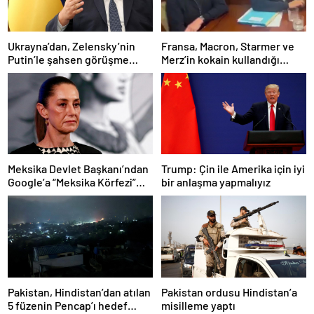
Ukrayna’dan, Zelensky’nin
Fransa, Macron, Starmer ve
Putin’le şahsen görüşme
Merz’in kokain kullandığı
talebine ilişkin açıklama
iddiasını yalanladı
Meksika Devlet Başkanı’ndan
Trump: Çin ile Amerika için iyi
Google’a “Meksika Körfezi”
bir anlaşma yapmalıyız
davası
Pakistan, Hindistan’dan atılan
Pakistan ordusu Hindistan’a
5 füzenin Pencap’ı hedef
misilleme yaptı