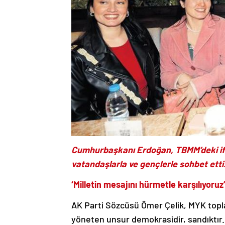
Cumhurbaşkanı Erdoğan, TBMM’deki ift
vatandaşlarla ve gençlerle sohbet etti
‘Milletin mesajını hürmetle karşılıyoruz
AK Parti Sözcüsü Ömer Çelik, MYK toplan
yöneten unsur demokrasidir, sandıktır. 