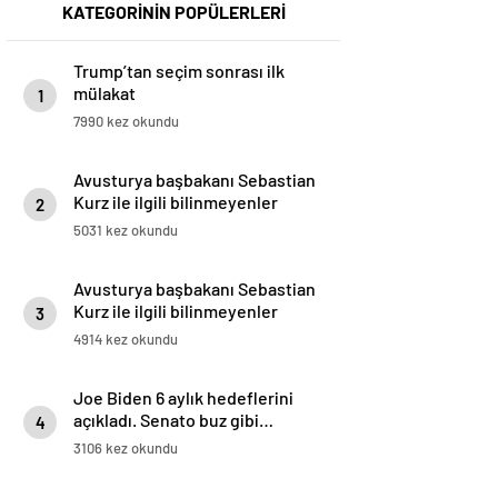
KATEGORİNİN POPÜLERLERİ
Trump’tan seçim sonrası ilk
mülakat
1
7990 kez okundu
Avusturya başbakanı Sebastian
Kurz ile ilgili bilinmeyenler
2
5031 kez okundu
Avusturya başbakanı Sebastian
Kurz ile ilgili bilinmeyenler
3
4914 kez okundu
Joe Biden 6 aylık hedeflerini
açıkladı. Senato buz gibi…
4
3106 kez okundu