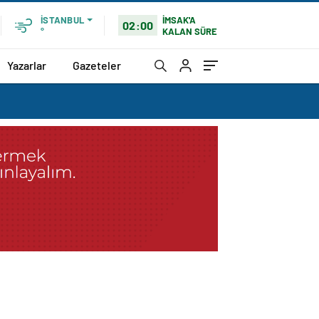
İMSAK'A
İSTANBUL
02:00
KALAN SÜRE
°
Yazarlar
Gazeteler