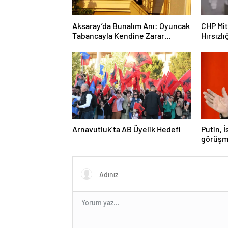
Aksaray’da Bunalım Anı: Oyuncak
CHP Mit
Tabancayla Kendine Zarar
Hırsızlı
Vermeye Çalıştı
Arnavutluk’ta AB Üyelik Hedefi
Putin, 
görüşm