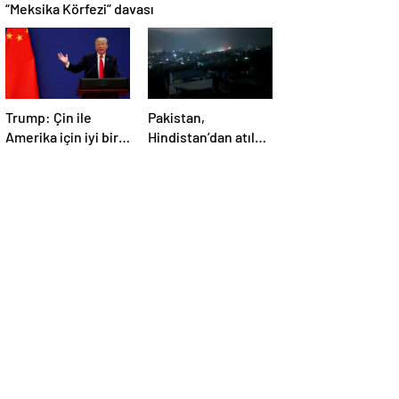
“Meksika Körfezi” davası
Trump: Çin ile
Pakistan,
Amerika için iyi bir
Hindistan’dan atılan
anlaşma yapmalıyız
5 füzenin Pencap’ı
hedef aldığını
açıkladı