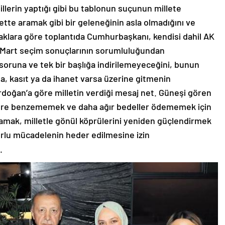
llerin yaptığı gibi bu tablonun suçunun millete
lette aramak gibi bir geleneğinin asla olmadığını ve
naklara göre toplantıda Cumhurbaşkanı, kendisi dahil AK
1 Mart seçim sonuçlarının sorumluluğundan
 soruna ve tek bir başlığa indirilemeyeceğini, bunun
ta, kasıt ya da ihanet varsa üzerine gitmenin
rdoğan’a göre milletin verdiği mesaj net. Güneşi gören
tilere benzememek ve daha ağır bedeller ödememek için
lamak, milletle gönül köprülerini yeniden güçlendirmek
orlu mücadelenin heder edilmesine izin
.