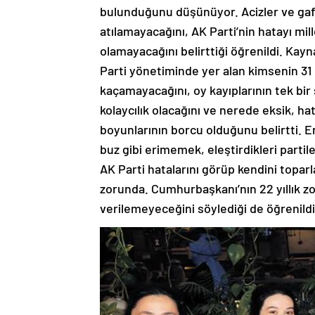
bulunduğunu düşünüyor. Acizler ve gafi
atılamayacağını, AK Parti’nin hatayı mil
olamayacağını belirttiği öğrenildi. Kay
Parti yönetiminde yer alan kimsenin 3
kaçamayacağını, oy kayıplarının tek bir
kolaycılık olacağını ve nerede eksik, ha
boyunlarının borcu olduğunu belirtti. E
buz gibi erimemek, eleştirdikleri par
AK Parti hatalarını görüp kendini topar
zorunda. Cumhurbaşkanı’nın 22 yıllık z
verilemeyeceğini söylediği de öğrenildi