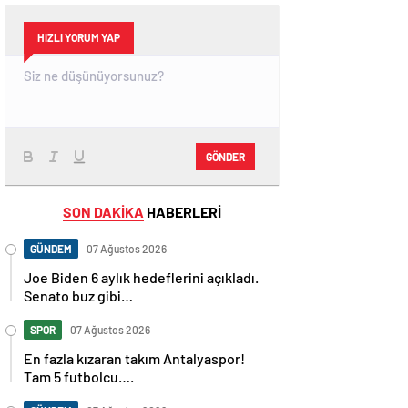
HIZLI YORUM YAP
GÖNDER
SON DAKİKA
HABERLERİ
GÜNDEM
07 Ağustos 2026
Joe Biden 6 aylık hedeflerini açıkladı.
Senato buz gibi…
SPOR
07 Ağustos 2026
En fazla kızaran takım Antalyaspor!
Tam 5 futbolcu….