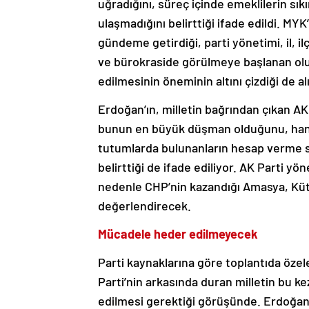
uğradığını, süreç içinde emeklilerin sıkı
ulaşmadığını belirttiği ifade edildi. MY
gündeme getirdiği, parti yönetimi, il, ilç
ve bürokraside görülmeye başlanan ol
edilmesinin öneminin altını çizdiği de al
Erdoğan’ın, milletin bağrından çıkan A
bunun en büyük düşman olduğunu, hang
tutumlarda bulunanların hesap verme 
belirttiği de ifade ediliyor. AK Parti yö
nedenle CHP’nin kazandığı Amasya, Küta
değerlendirecek.
Mücadele heder edilmeyecek
Parti kaynaklarına göre toplantıda öze
Parti’nin arkasında duran milletin bu kez
edilmesi gerektiği görüşünde. Erdoğan,