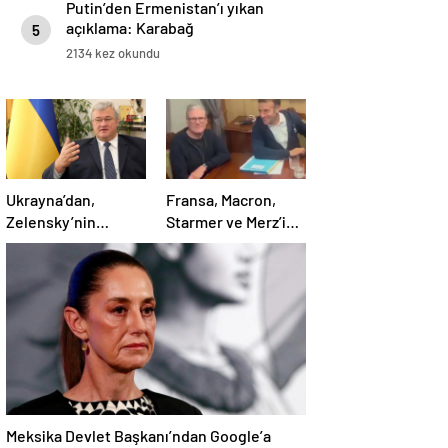
Putin’den Ermenistan’ı yıkan
açıklama: Karabağ
5
Azerbaycan’ın ayrılmaz bir
2134 kez okundu
parçasıdır!
Ukrayna’dan,
Fransa, Macron,
Zelensky’nin
Starmer ve Merz’in
Putin’le şahsen
kokain kullandığı
görüşme talebine
iddiasını yalanladı
ilişkin açıklama
Meksika Devlet Başkanı’ndan Google’a