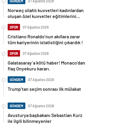
GÜNDEM
07 Ağustos 2026
Norweç silahlı kuvvetleri kadınlardan
oluşan özel kuvvetler eğitimlerini
başlattı.
SPOR
07 Ağustos 2026
Cristiano Ronaldo’nun akıllara zarar
tüm kariyerinin istatistiğini çıkardık !
SPOR
07 Ağustos 2026
Galatasaray’a kötü haber! Monaco’dan
flaş Onyekuru kararı.
GÜNDEM
07 Ağustos 2026
Trump’tan seçim sonrası ilk mülakat
GÜNDEM
07 Ağustos 2026
Avusturya başbakanı Sebastian Kurz
ile ilgili bilinmeyenler