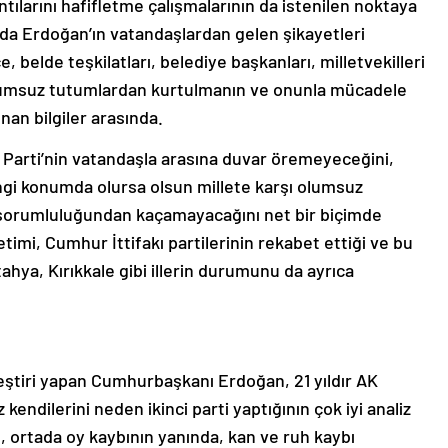
ntılarını hafifletme çalışmalarının da istenilen noktaya
K’da Erdoğan’ın vatandaşlardan gelen şikayetleri
e, belde teşkilatları, belediye başkanları, milletvekilleri
umsuz tutumlardan kurtulmanın ve onunla mücadele
ınan bilgiler arasında.
K Parti’nin vatandaşla arasına duvar öremeyeceğini,
i konumda olursa olsun millete karşı olumsuz
sorumluluğundan kaçamayacağını net bir biçimde
netimi, Cumhur İttifakı partilerinin rekabet ettiği ve bu
hya, Kırıkkale gibi illerin durumunu da ayrıca
leştiri yapan Cumhurbaşkanı Erdoğan, 21 yıldır AK
 kendilerini neden ikinci parti yaptığının çok iyi analiz
 ortada oy kaybının yanında, kan ve ruh kaybı