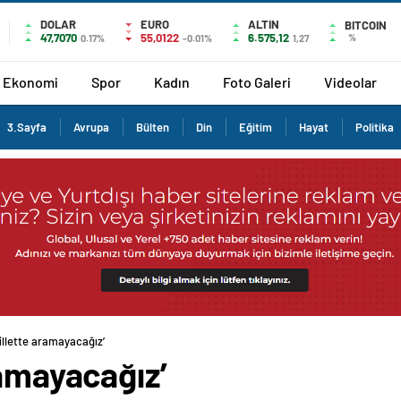
DOLAR
EURO
ALTIN
BITCOIN
47,7070
55,0122
6.575,12
%
0.17%
-0.01%
1,27
Ekonomi
Spor
Kadın
Foto Galeri
Videolar
3.Sayfa
Avrupa
Bülten
Din
Eğitim
Hayat
Politika
illette aramayacağız’
ramayacağız’