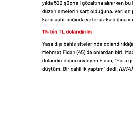
yılda 522 şüpheli gözaltına alınırken bu 
düzenlemelerin şart olduğuna, verilen
karşılaştırıldığında yetersiz kaldığına v
114 bin TL dolandırıldı
Yasa dışı bahis sitelerinde dolandırıldı
Mehmet Fidan (45) da onlardan biri. Maç
dolandırıldığını söyleyen Fidan, “Para
düştüm. Bir cahillik yaptım” dedi.
(DHA)