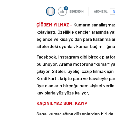
0
BEĞENDİM
ABONE OL
ÇİĞDEM YILMAZ
–
Kumarın sanallaşması
kolaylaştı. Özellikle gençler arasında ya
eğlence ve kısa yoldan para kazanma ara
sitelerdeki oyunlar, kumar bağımlılığın
Facebook, Instagram gibi birçok platfor
bulunuyor. Arama motoruna “kumar” ya da
çıkıyor. Siteler, üyeliği cazip kılmak iç
Kredi kartı, kripto para ve havaleyle pa
üye olanların birçoğu hem kişisel veril
kayıplarla yüz yüze kalıyor.
KAÇINILMAZ SON: KAYIP
Sanal kumar ağına düşenlerden biri de 2