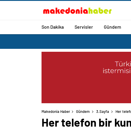
Son Dakika
Servisler
Gündem
Makedonia Haber
Gündem
3.Sayfa
Her tele
Her telefon bir k