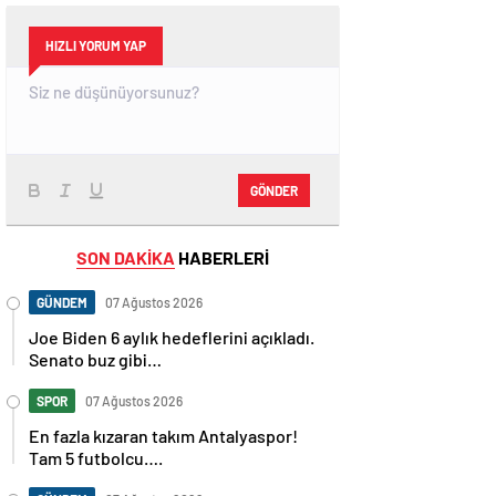
HIZLI YORUM YAP
GÖNDER
SON DAKİKA
HABERLERİ
GÜNDEM
07 Ağustos 2026
Joe Biden 6 aylık hedeflerini açıkladı.
Senato buz gibi…
SPOR
07 Ağustos 2026
En fazla kızaran takım Antalyaspor!
Tam 5 futbolcu….