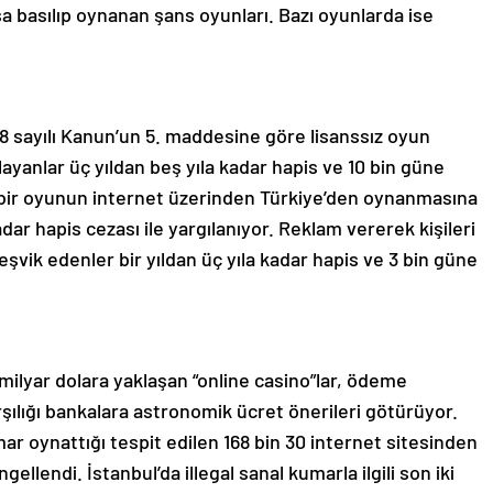
a basılıp oynanan şans oyunları. Bazı oyunlarda ise
 sayılı Kanun’un 5. maddesine göre lisanssız oyun
yanlar üç yıldan beş yıla kadar hapis ve 10 bin güne
ki bir oyunun internet üzerinden Türkiye’den oynanmasına
adar hapis cezası ile yargılanıyor. Reklam vererek kişileri
şvik edenler bir yıldan üç yıla kadar hapis ve 3 bin güne
1 milyar dolara yaklaşan “online casino”lar, ödeme
şılığı bankalara astronomik ücret önerileri götürüyor.
mar oynattığı tespit edilen 168 bin 30 internet sitesinden
gellendi. İstanbul’da illegal sanal kumarla ilgili son iki