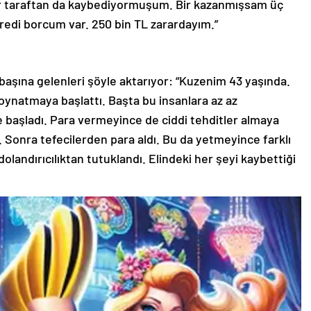
er taraftan da kaybediyormuşum. Bir kazanmışsam üç
edi borcum var. 250 bin TL zarardayım.”
 başına gelenleri şöyle aktarıyor: “Kuzenim 43 yaşında.
 oynatmaya başlattı. Başta bu insanlara az az
başladı. Para vermeyince de ciddi tehditler almaya
. Sonra tefecilerden para aldı. Bu da yetmeyince farklı
 dolandırıcılıktan tutuklandı. Elindeki her şeyi kaybettiği