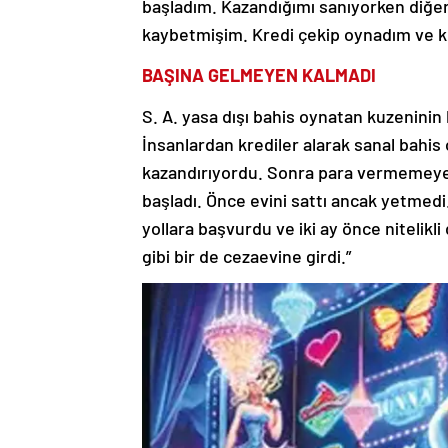
başladım. Kazandığımı sanıyorken diğ
kaybetmişim. Kredi çekip oynadım ve kr
BAŞINA GELMEYEN KALMADI
S. A. yasa dışı bahis oynatan kuzeninin
İnsanlardan krediler alarak sanal bahis
kazandırıyordu. Sonra para vermemeye 
başladı. Önce evini sattı ancak yetmedi
yollara başvurdu ve iki ay önce nitelikli
gibi bir de cezaevine girdi.”