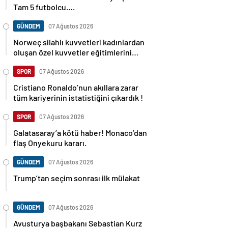
Tam 5 futbolcu….
GÜNDEM
07 Ağustos 2026
Norweç silahlı kuvvetleri kadınlardan
oluşan özel kuvvetler eğitimlerini
başlattı.
SPOR
07 Ağustos 2026
Cristiano Ronaldo’nun akıllara zarar
tüm kariyerinin istatistiğini çıkardık !
SPOR
07 Ağustos 2026
Galatasaray’a kötü haber! Monaco’dan
flaş Onyekuru kararı.
GÜNDEM
07 Ağustos 2026
Trump’tan seçim sonrası ilk mülakat
GÜNDEM
07 Ağustos 2026
Avusturya başbakanı Sebastian Kurz