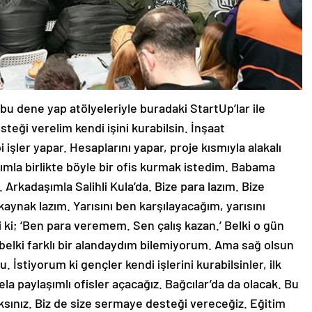
 bu dene yap atölyeleriyle buradaki StartUp’lar ile
teği verelim kendi işini kurabilsin. İnşaat
i işler yapar. Hesaplarını yapar, proje kısmıyla alakalı
şımla birlikte böyle bir ofis kurmak istedim. Babama
 Arkadaşımla Salihli Kula’da. Bize para lazım. Bize
 kaynak lazım. Yarısını ben karşılayacağım, yarısını
ki; ‘Ben para veremem. Sen çalış kazan.’ Belki o gün
belki farklı bir alandaydım bilemiyorum. Ama sağ olsun
İstiyorum ki gençler kendi işlerini kurabilsinler, ilk
ela paylaşımlı ofisler açacağız. Bağcılar’da da olacak. Bu
caksınız. Biz de size sermaye desteği vereceğiz. Eğitim