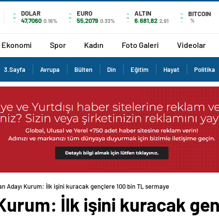
DOLAR
EURO
ALTIN
BITCOIN
47,7060
55,2079
6.681,82
%
0.16%
0.33%
2,91
Ekonomi
Spor
Kadın
Foto Galeri
Videolar
3.Sayfa
Avrupa
Bülten
Din
Eğitim
Hayat
Politika
n Adayı Kurum: İlk işini kuracak gençlere 100 bin TL sermaye
urum: İlk işini kuracak gen