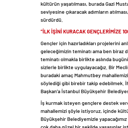
kültürün yaşatılması, burada Gazi Must
seviyesine çıkaracak adımların atılması, 
sürdürdü.
“İLK İŞİNİ KURACAK GENÇLERİMİZE 1
Gençler için hazırladıkları projelerini a
geleceğimizin teminatı ama ben biraz d
teminatı olmakla birlikte aslında bugünün
sizlerle birlikte uygulayacağız. Bir Mec
buradaki amaç Mahmutbey mahallemizin t
söylediği gibi birebir takip edebilmek. 
Başkan’a İstanbul Büyükşehir Belediyesi
İş kurmak isteyen gençlere destek ver
mahallemizi şöyle istiyoruz, içinde kü
Büyükşehir Belediyemizle yapacağımız sos
çok daha güzel bir şekilde yaşasınlar is