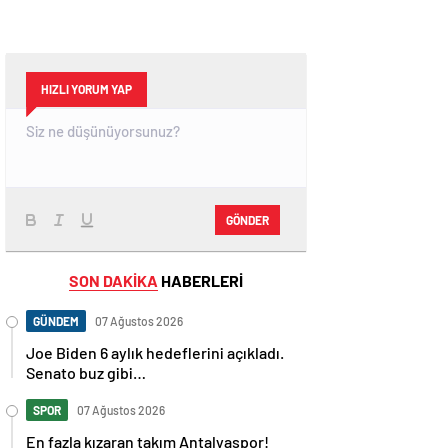
HIZLI YORUM YAP
GÖNDER
SON DAKİKA
HABERLERİ
GÜNDEM
07 Ağustos 2026
Joe Biden 6 aylık hedeflerini açıkladı.
Senato buz gibi…
SPOR
07 Ağustos 2026
En fazla kızaran takım Antalyaspor!