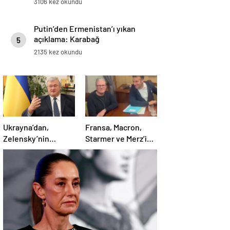
3106 kez okundu
Putin’den Ermenistan’ı yıkan
açıklama: Karabağ
5
Azerbaycan’ın ayrılmaz bir
2135 kez okundu
parçasıdır!
Ukrayna’dan,
Fransa, Macron,
Zelensky’nin
Starmer ve Merz’in
Putin’le şahsen
kokain kullandığı
görüşme talebine
iddiasını yalanladı
ilişkin açıklama