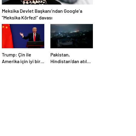
Meksika Devlet Başkanı’ndan Google’a
“Meksika Körfezi” davası
Trump: Çin ile
Pakistan,
Amerika için iyi bir
Hindistan’dan atılan
anlaşma yapmalıyız
5 füzenin Pencap’ı
hedef aldığını
açıkladı