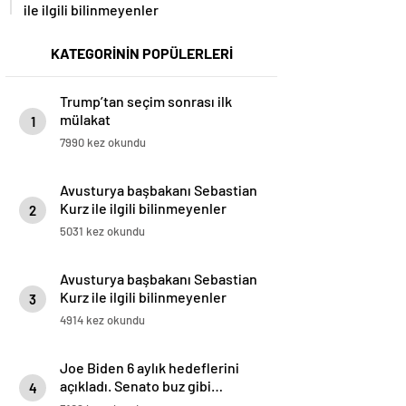
ile ilgili bilinmeyenler
KATEGORİNİN POPÜLERLERİ
Trump’tan seçim sonrası ilk
mülakat
1
7990 kez okundu
Avusturya başbakanı Sebastian
Kurz ile ilgili bilinmeyenler
2
5031 kez okundu
Avusturya başbakanı Sebastian
Kurz ile ilgili bilinmeyenler
3
4914 kez okundu
Joe Biden 6 aylık hedeflerini
açıkladı. Senato buz gibi…
4