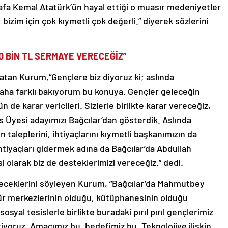
afa Kemal Atatürk’ün hayal ettiği o muasır medeniyetler
bizim için çok kıymetli çok değerli.” diyerek sözlerini
00 BİN TL SERMAYE VERECEĞİZ”
nlatan Kurum,“Gençlere biz diyoruz ki; aslında
aha farklı bakıyorum bu konuya. Gençler geleceğin
 de karar vericileri. Sizlerle birlikte karar vereceğiz,
lis Üyesi adayımızı Bağcılar’dan gösterdik. Aslında
aleplerini, ihtiyaçlarını kıymetli başkanımızın da
İhtiyaçları gidermek adına da Bağcılar’da Abdullah
 olarak biz de desteklerimizi vereceğiz.” dedi.
eceklerini söyleyen Kurum, “Bağcılar’da Mahmutbey
ltür merkezlerinin olduğu, kütüphanesinin olduğu
yal tesislerle birlikte buradaki pırıl pırıl gençlerimiz
tiyoruz. Amacımız bu, hedefimiz bu. Teknolojiye ilişkin