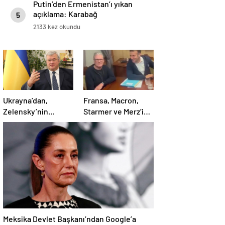
Putin’den Ermenistan’ı yıkan
açıklama: Karabağ
5
Azerbaycan’ın ayrılmaz bir
2133 kez okundu
parçasıdır!
Ukrayna’dan,
Fransa, Macron,
Zelensky’nin
Starmer ve Merz’in
Putin’le şahsen
kokain kullandığı
görüşme talebine
iddiasını yalanladı
ilişkin açıklama
Meksika Devlet Başkanı’ndan Google’a