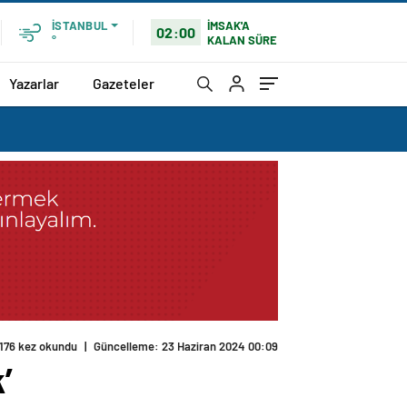
İMSAK'A
İSTANBUL
02:00
KALAN SÜRE
°
Yazarlar
Gazeteler
176 kez okundu
|
Güncelleme: 23 Haziran 2024 00:09
’