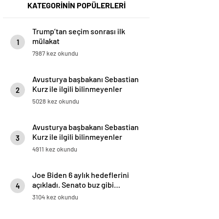
KATEGORİNİN POPÜLERLERİ
Trump’tan seçim sonrası ilk
mülakat
1
7987 kez okundu
Avusturya başbakanı Sebastian
Kurz ile ilgili bilinmeyenler
2
5028 kez okundu
Avusturya başbakanı Sebastian
Kurz ile ilgili bilinmeyenler
3
4911 kez okundu
Joe Biden 6 aylık hedeflerini
açıkladı. Senato buz gibi…
4
3104 kez okundu