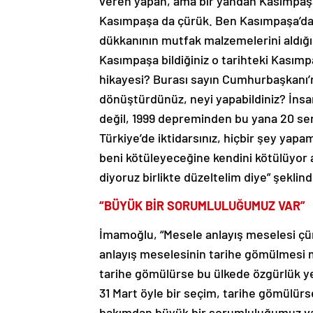
veren yapan, ama bir yandan Kasımpaş
Kasımpaşa da çürük. Ben Kasımpaşa’da i
dükkanının mutfak malzemelerini aldığım
Kasımpaşa bildiğiniz o tarihteki Kasımp
hikayesi? Burası sayın Cumhurbaşkanı’n
dönüştürdünüz, neyi yapabildiniz? İnsa
değil, 1999 depreminden bu yana 20 se
Türkiye’de iktidarsınız, hiçbir şey yapa
beni kötüleyeceğine kendini kötülüyor 
diyoruz birlikte düzeltelim diye” şeklin
“BÜYÜK BİR SORUMLULUĞUMUZ VAR”
İmamoğlu, “Mesele anlayış meselesi çünk
anlayış meselesinin tarihe gömülmesi 
tarihe gömülürse bu ülkede özgürlük ye
31 Mart öyle bir seçim, tarihe gömülür
bakımdan büyük bir sorumluluğumuz var