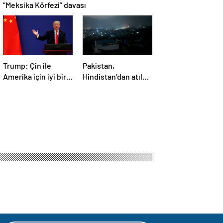
“Meksika Körfezi” davası
Trump: Çin ile
Pakistan,
Amerika için iyi bir
Hindistan’dan atılan
anlaşma yapmalıyız
5 füzenin Pencap’ı
hedef aldığını
açıkladı