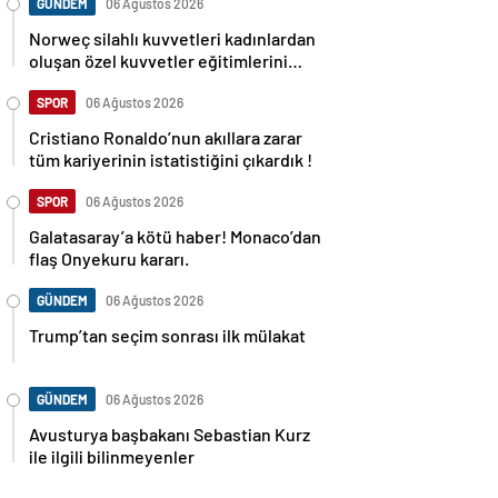
GÜNDEM
06 Ağustos 2026
Norweç silahlı kuvvetleri kadınlardan
oluşan özel kuvvetler eğitimlerini
başlattı.
SPOR
06 Ağustos 2026
Cristiano Ronaldo’nun akıllara zarar
tüm kariyerinin istatistiğini çıkardık !
SPOR
06 Ağustos 2026
Galatasaray’a kötü haber! Monaco’dan
flaş Onyekuru kararı.
GÜNDEM
06 Ağustos 2026
Trump’tan seçim sonrası ilk mülakat
GÜNDEM
06 Ağustos 2026
Avusturya başbakanı Sebastian Kurz
ile ilgili bilinmeyenler