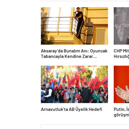
Aksaray’da Bunalım Anı: Oyuncak
CHP Mit
Tabancayla Kendine Zarar
Hırsızlı
Vermeye Çalıştı
Arnavutluk’ta AB Üyelik Hedefi
Putin, 
görüşm