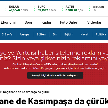
DOLAR
EURO
ALTIN
BITCOIN
47,6040
55,1092
6.518,20
%
0.05%
0.14%
0,34
Ekonomi
Spor
Kadın
Foto Galeri
Videolar
3.Sayfa
Avrupa
Bülten
Din
Eğitim
Hayat
Politika
: ‘Kağıthane de Kasımpaşa da çürük’
ane de Kasımpaşa da çürük