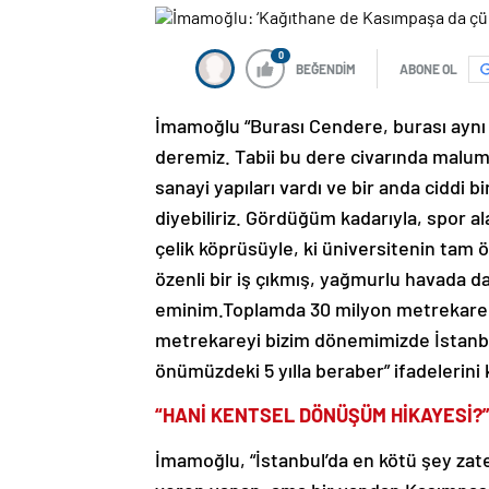
0
BEĞENDİM
ABONE OL
İmamoğlu “Burası Cendere, burası aynı
deremiz. Tabii bu dere civarında malu
sanayi yapıları vardı ve bir anda ciddi 
diyebiliriz. Gördüğüm kadarıyla, spor ala
çelik köprüsüyle, ki üniversitenin tam ö
özenli bir iş çıkmış, yağmurlu havada d
eminim.Toplamda 30 milyon metrekare ye
metrekareyi bizim dönemimizde İstanbu
önümüzdeki 5 yılla beraber” ifadelerini 
“HANİ KENTSEL DÖNÜŞÜM HİKAYESİ?
İmamoğlu, “İstanbul’da en kötü şey zaten