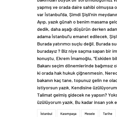
yapmış ve orada daire sahibi olmuşsa o
var İstanbul’da. Şimdi Şişli’nin meydanı
Ayıp, yazık günah o benim masama geldi.
dedik, daha aşağı düşürün derken adam 
adama İstanbul’u emanet edilecek. Şişli’
Burada yatırımcı suçlu değil. Burada su
buradayız ? Biz niye saçma sapan bir im
konuştu. Ekrem İmamoğlu, “Eskiden bili
Bakanı seçim dönemlerinde bağımsız olsu
ki orada hak hukuk çiğnenmesin. Nered
bakanın kaç tane, topunuz gelin ne ola
istiyorsun yazık. Kendisine üzülüyorum 
Talimat gelmiş gidecek ne yapsın? Yoks
üzülüyorum yazık. Bu kadar insan yok e
İstanbul
Kasımpaşa
Mesele
Tarihe