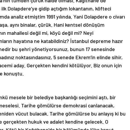
a’nın tümden çürük halde olması. Kağıthane de
lk Dolapdere’ye gidip açtığım lokantanın, köfteci
da analiz etmiştim 1991 yılında. Yani Dolapdere o civarı
aşa, aynı binalar, çürük. Hani kentsel dönüşüm
ın mahallesi değil mi, köyü değil mi? Neyi
nların hayatına ne katabildiniz? İstanbul depreme hazır
nedir bu şehri yönetiyorsunuz, bunun 17 senesinde
madınız noktasındasınız, 5 senede Ekrem’in elinde sihir,
acemi aday. Gerçekten kendini kötülüyor. Biz onun için
de konuştu.
ü mesele bir belediye başkanlığı seçimini aştı, bir
meselesi. Tarihe gömülürse demokrasi canlanacak,
niden vücut bulacak. Tarihe gömülürse bu anlayış ki bu
se gerçekten hukuk ve adalet kendine gelecek. O
. Kötü bir Kağıthane’de bir bölümünde lüks konut