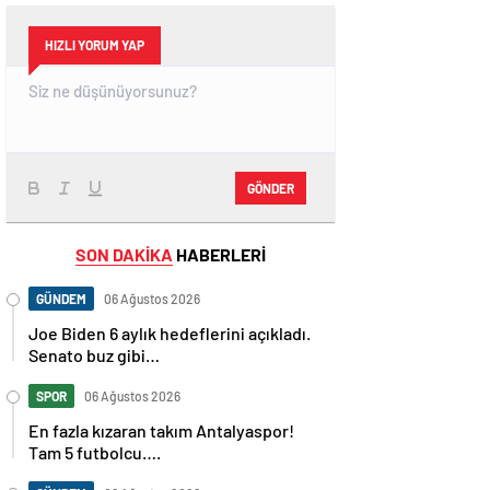
HIZLI YORUM YAP
GÖNDER
SON DAKİKA
HABERLERİ
GÜNDEM
06 Ağustos 2026
Joe Biden 6 aylık hedeflerini açıkladı.
Senato buz gibi…
SPOR
06 Ağustos 2026
En fazla kızaran takım Antalyaspor!
Tam 5 futbolcu….