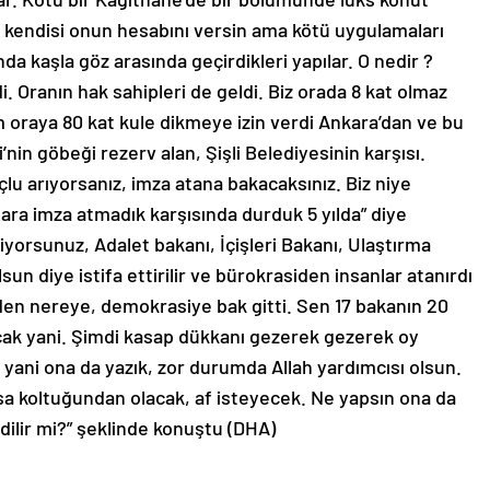
 kendisi onun hesabını versin ama kötü uygulamaları
nda kaşla göz arasında geçirdikleri yapılar. O nedir ?
 Oranın hak sahipleri de geldi. Biz orada 8 kat olmaz
oraya 80 kat kule dikmeye izin verdi Ankara’dan ve bu
nin göbeği rezerv alan, Şişli Belediyesinin karşısı.
çlu arıyorsanız, imza atana bakacaksınız. Biz niye
ara imza atmadık karşısında durduk 5 yılda” diye
yorsunuz, Adalet bakanı, İçişleri Bakanı, Ulaştırma
n diye istifa ettirilir ve bürokrasiden insanlar atanırdı
en nereye, demokrasiye bak gitti. Sen 17 bakanın 20
cak yani. Şimdi kasap dükkanı gezerek gezerek oy
yani ona da yazık, zor durumda Allah yardımcısı olsun.
a koltuğundan olacak, af isteyecek. Ne yapsın ona da
dilir mi?” şeklinde konuştu (DHA)