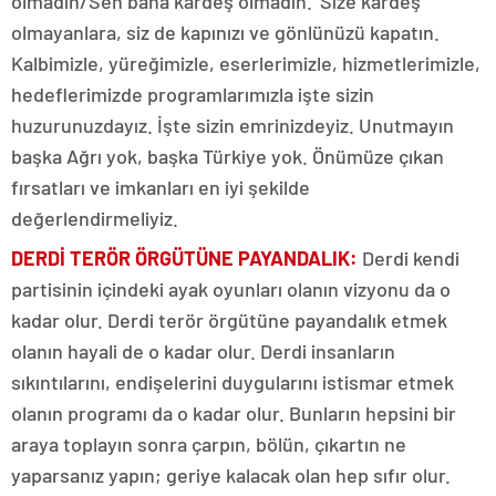
olmadın/Sen bana kardeş olmadın.’ Size kardeş
olmayanlara, siz de kapınızı ve gönlünüzü kapatın.
Kalbimizle, yüreğimizle, eserlerimizle, hizmetlerimizle,
hedeflerimizde programlarımızla işte sizin
huzurunuzdayız. İşte sizin emrinizdeyiz. Unutmayın
başka Ağrı yok, başka Türkiye yok. Önümüze çıkan
fırsatları ve imkanları en iyi şekilde
değerlendirmeliyiz.
DERDİ TERÖR ÖRGÜTÜNE PAYANDALIK:
Derdi kendi
partisinin içindeki ayak oyunları olanın vizyonu da o
kadar olur. Derdi terör örgütüne payandalık etmek
olanın hayali de o kadar olur. Derdi insanların
sıkıntılarını, endişelerini duygularını istismar etmek
olanın programı da o kadar olur. Bunların hepsini bir
araya toplayın sonra çarpın, bölün, çıkartın ne
yaparsanız yapın; geriye kalacak olan hep sıfır olur.