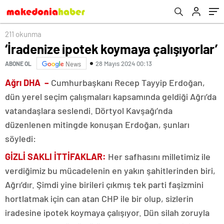
211 okunma
‘İradenize ipotek koymaya çalışıyorlar’
28 Mayıs 2024 00:13
ABONE OL
News
Ağrı DHA –
Cumhurbaşkanı Recep Tayyip Erdoğan,
dün yerel seçim çalışmaları kapsamında geldiği Ağrı’da
vatandaşlara seslendi. Dörtyol Kavşağı’nda
düzenlenen mitingde konuşan Erdoğan, şunları
söyledi:
GİZLİ SAKLI İTTİFAKLAR:
Her safhasını milletimiz ile
verdiğimiz bu mücadelenin en yakın şahitlerinden biri,
Ağrı’dır. Şimdi yine birileri çıkmış tek parti faşizmini
hortlatmak için can atan CHP ile bir olup, sizlerin
iradesine ipotek koymaya çalışıyor. Dün silah zoruyla