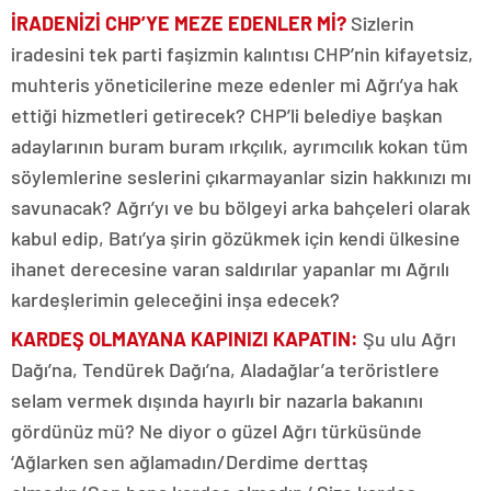
İRADENİZİ CHP’YE MEZE EDENLER Mİ?
Sizlerin
iradesini tek parti faşizmin kalıntısı CHP’nin kifayetsiz,
muhteris yöneticilerine meze edenler mi Ağrı’ya hak
ettiği hizmetleri getirecek? CHP’li belediye başkan
adaylarının buram buram ırkçılık, ayrımcılık kokan tüm
söylemlerine seslerini çıkarmayanlar sizin hakkınızı mı
savunacak? Ağrı’yı ve bu bölgeyi arka bahçeleri olarak
kabul edip, Batı’ya şirin gözükmek için kendi ülkesine
ihanet derecesine varan saldırılar yapanlar mı Ağrılı
kardeşlerimin geleceğini inşa edecek?
KARDEŞ OLMAYANA KAPINIZI KAPATIN:
Şu ulu Ağrı
Dağı’na, Tendürek Dağı’na, Aladağlar’a teröristlere
selam vermek dışında hayırlı bir nazarla bakanını
gördünüz mü? Ne diyor o güzel Ağrı türküsünde
‘Ağlarken sen ağlamadın/Derdime derttaş