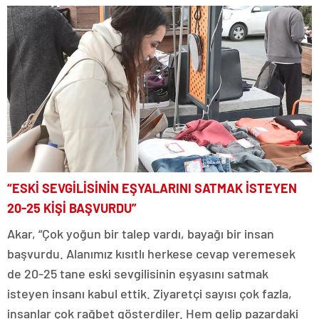
“ESKİ SEVGİLİSİNİN EŞYALARINI SATMAK İSTEYEN
20-25 KİŞİ BAŞVURDU”
Akar, “Çok yoğun bir talep vardı, bayağı bir insan
başvurdu. Alanımız kısıtlı herkese cevap veremesek
de 20-25 tane eski sevgilisinin eşyasını satmak
isteyen insanı kabul ettik. Ziyaretçi sayısı çok fazla,
insanlar çok rağbet gösterdiler. Hem gelip pazardaki