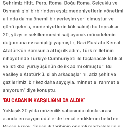
Şehrimiz Hitit, Pers, Roma, Doğu Roma, Selçuklu ve
Osmanlı gibi birbirinden eşsiz medeniyetlerin yönetimi
altında daima önemli bir yerleşim yeri olmuştur ve
günü gelmiş, medeniyetlerin kök saldığı bu topraklar
20. yüzyılın şekillenmesini sağlayacak mücadelenin
doğumuna ev sahipliği yapmıştır. Gazi Mustafa Kemal
Atatürk’ün Samsun’a attığı ilk adım, Türk milletinin
nihayetinde Türkiye Cumhuriyeti ile taçlanacak İstiklal
ve İstikbal yürüyüşünün de ilk adımı olmuştur. Bu
vesileyle Atatürk’ü, silah arkadaşlarını, aziz şehit ve
gazilerimizi bir kez daha saygıyla, minnetle, rahmetle
anıyorum” diye konuştu.
‘BU ÇABANIN KARŞILIĞINI DA ALDIK’
Yaklaşık 20 yılda müzecilik sahasında uluslararası
alanda en saygın ödüllerde tescillendiklerini belirten
Bakan Ersoy, “İnsanlık tarihinin önemli merhalelerinin,