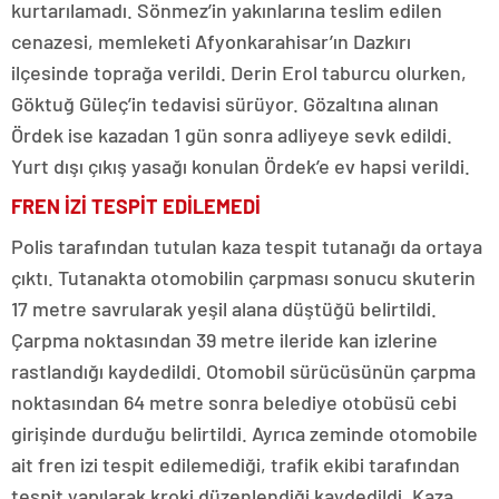
kurtarılamadı. Sönmez’in yakınlarına teslim edilen
cenazesi, memleketi Afyonkarahisar’ın Dazkırı
ilçesinde toprağa verildi. Derin Erol taburcu olurken,
Göktuğ Güleç’in tedavisi sürüyor. Gözaltına alınan
Ördek ise kazadan 1 gün sonra adliyeye sevk edildi.
Yurt dışı çıkış yasağı konulan Ördek’e ev hapsi verildi.
FREN İZİ TESPİT EDİLEMEDİ
Polis tarafından tutulan kaza tespit tutanağı da ortaya
çıktı. Tutanakta otomobilin çarpması sonucu skuterin
17 metre savrularak yeşil alana düştüğü belirtildi.
Çarpma noktasından 39 metre ileride kan izlerine
rastlandığı kaydedildi. Otomobil sürücüsünün çarpma
noktasından 64 metre sonra belediye otobüsü cebi
girişinde durduğu belirtildi. Ayrıca zeminde otomobile
ait fren izi tespit edilemediği, trafik ekibi tarafından
tespit yapılarak kroki düzenlendiği kaydedildi. Kaza