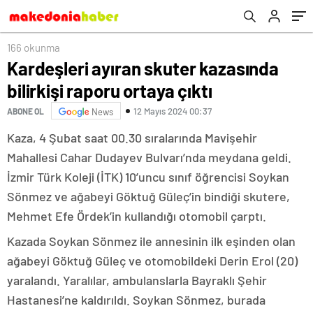
166 okunma
Kardeşleri ayıran skuter kazasında
bilirkişi raporu ortaya çıktı
12 Mayıs 2024 00:37
ABONE OL
News
Kaza, 4 Şubat saat 00.30 sıralarında Mavişehir
Mahallesi Cahar Dudayev Bulvarı’nda meydana geldi.
İzmir Türk Koleji (İTK) 10’uncu sınıf öğrencisi Soykan
Sönmez ve ağabeyi Göktuğ Güleç’in bindiği skutere,
Mehmet Efe Ördek’in kullandığı otomobil çarptı.
Kazada Soykan Sönmez ile annesinin ilk eşinden olan
ağabeyi Göktuğ Güleç ve otomobildeki Derin Erol (20)
yaralandı. Yaralılar, ambulanslarla Bayraklı Şehir
Hastanesi’ne kaldırıldı. Soykan Sönmez, burada