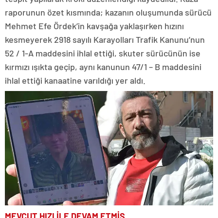
raporunun özet kısmında; kazanın oluşumunda sürücü
Mehmet Efe Ördek’in kavşağa yaklaşırken hızını
kesmeyerek 2918 sayılı Karayolları Trafik Kanunu’nun
52 / 1-A maddesini ihlal ettiği, skuter sürücünün ise
kırmızı ışıkta geçip, aynı kanunun 47/1 – B maddesini
ihlal ettiği kanaatine varıldığı yer aldı.
MEVCUT HIZI İLE DEVAM ETMİŞ