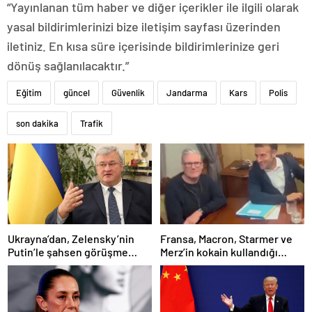
“Yayınlanan tüm haber ve diğer içerikler ile ilgili olarak
yasal bildirimlerinizi bize iletişim sayfası üzerinden
iletiniz. En kısa süre içerisinde bildirimlerinize geri
dönüş sağlanılacaktır.”
Eğitim
güncel
Güvenlik
Jandarma
Kars
Polis
son dakika
Trafik
Ukrayna’dan, Zelensky’nin
Fransa, Macron, Starmer ve
Putin’le şahsen görüşme
Merz’in kokain kullandığı
talebine ilişkin açıklama
iddiasını yalanladı