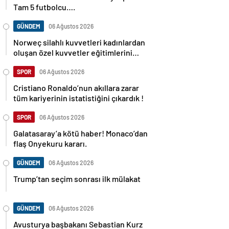
Tam 5 futbolcu….
GÜNDEM
06 Ağustos 2026
Norweç silahlı kuvvetleri kadınlardan
oluşan özel kuvvetler eğitimlerini
başlattı.
SPOR
06 Ağustos 2026
Cristiano Ronaldo’nun akıllara zarar
tüm kariyerinin istatistiğini çıkardık !
SPOR
06 Ağustos 2026
Galatasaray’a kötü haber! Monaco’dan
flaş Onyekuru kararı.
GÜNDEM
06 Ağustos 2026
Trump’tan seçim sonrası ilk mülakat
GÜNDEM
06 Ağustos 2026
Avusturya başbakanı Sebastian Kurz