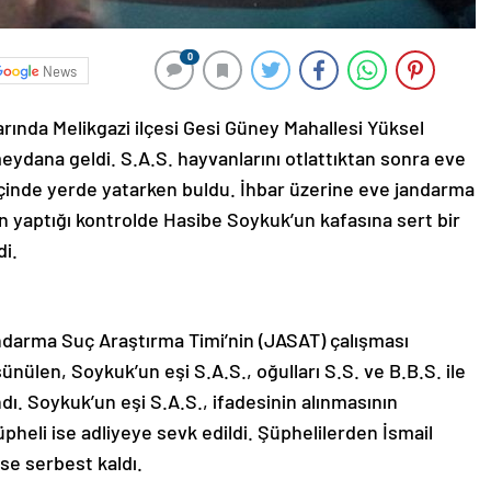
0
News
larında Melikgazi ilçesi Gesi Güney Mahallesi Yüksel
eydana geldi. S.A.S. hayvanlarını otlattıktan sonra eve
içinde yerde yatarken buldu. İhbar üzerine eve jandarma
inin yaptığı kontrolde Hasibe Soykuk’un kafasına sert bir
di.
ndarma Suç Araştırma Timi’nin (JASAT) çalışması
ünülen, Soykuk’un eşi S.A.S., oğulları S.S. ve B.B.S. ile
dı. Soykuk’un eşi S.A.S., ifadesinin alınmasının
üpheli ise adliyeye sevk edildi. Şüphelilerden İsmail
se serbest kaldı.