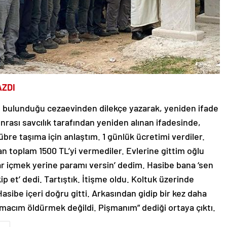
AZDI
u bulunduğu cezaevinden dilekçe yazarak, yeniden ifade
nrası savcılık tarafından yeniden alınan ifadesinde,
gübre taşıma için anlaştım. 1 günlük ücretimi verdiler.
an toplam 1500 TL’yi vermediler. Evlerine gittim oğlu
ar içmek yerine paramı versin’ dedim. Hasibe bana ‘sen
p et’ dedi. Tartıştık. İtişme oldu. Koltuk üzerinde
sibe içeri doğru gitti. Arkasından gidip bir kez daha
acım öldürmek değildi. Pişmanım” dediği ortaya çıktı.