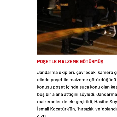
POŞETLE MALZEME GÖTÜRMÜŞ
Jandarma ekipleri, çevredeki kamera g
elinde poşet ile malzeme götürdüğünü b
konusu poşet içinde suça konu olan kese
boş bir alana attığını söyledi. Jandarm
malzemeler de ele geçirildi. Hasibe Soy
İsmail Kocatürk’ün, ‘hırsızlık’ ve ‘doland
çıktı.