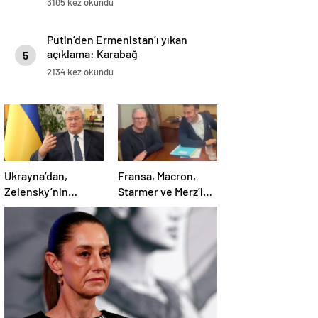
3105 kez okundu
Putin’den Ermenistan’ı yıkan
açıklama: Karabağ
5
Azerbaycan’ın ayrılmaz bir
2134 kez okundu
parçasıdır!
Ukrayna’dan,
Fransa, Macron,
Zelensky’nin
Starmer ve Merz’in
Putin’le şahsen
kokain kullandığı
görüşme talebine
iddiasını yalanladı
ilişkin açıklama