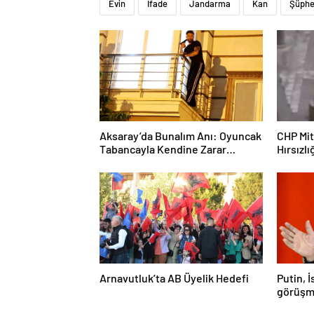
Evin
İfade
Jandarma
Kan
Şüphe
Aksaray’da Bunalım Anı: Oyuncak
CHP Mit
Tabancayla Kendine Zarar
Hırsızlı
Vermeye Çalıştı
Arnavutluk’ta AB Üyelik Hedefi
Putin, 
görüşm