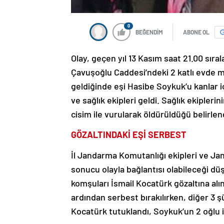
0
BEĞENDİM
ABONE OL
Olay, geçen yıl 13 Kasım saat 21.00 sıra
Çavuşoğlu Caddesi’ndeki 2 katlı evde m
geldiğinde eşi Hasibe Soykuk’u kanlar 
ve sağlık ekipleri geldi. Sağlık ekipler
cisim ile vurularak öldürüldüğü belirlen
GÖZALTINDAKİ EŞİ SERBEST
İl Jandarma Komutanlığı ekipleri ve Ja
sonucu olayla bağlantısı olabileceği düş
komşuları İsmail Kocatürk gözaltına alın
ardından serbest bırakılırken, diğer 3 ş
Kocatürk tutuklandı, Soykuk’un 2 oğlu i