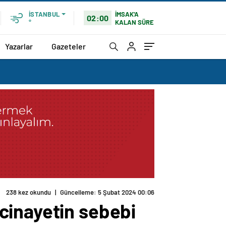
İMSAK'A
İSTANBUL
02:00
KALAN SÜRE
°
Yazarlar
Gazeteler
238 kez okundu
|
Güncelleme: 5 Şubat 2024 00:06
cinayetin sebebi