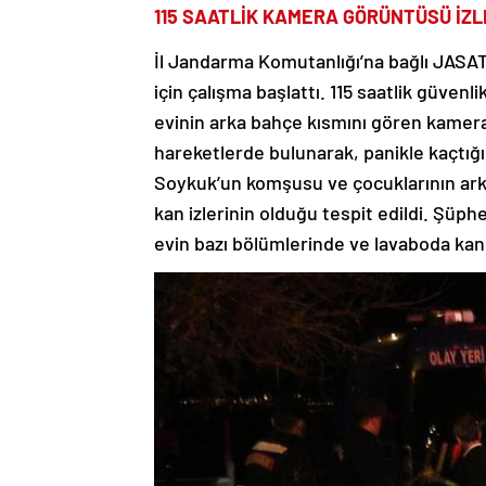
115 SAATLİK KAMERA GÖRÜNTÜSÜ İZL
İl Jandarma Komutanlığı’na bağlı JASAT
için çalışma başlattı. 115 saatlik güve
evinin arka bahçe kısmını gören kamera
hareketlerde bulunarak, panikle kaçtığı
Soykuk’un komşusu ve çocuklarının ark
kan izlerinin olduğu tespit edildi. Şüp
evin bazı bölümlerinde ve lavaboda kan 