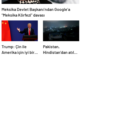
Meksika Devlet Başkanı’ndan Google’a
“Meksika Körfezi” davası
Trump: Çin ile
Pakistan,
Amerika için iyi bir
Hindistan’dan atılan
anlaşma yapmalıyız
5 füzenin Pencap’ı
hedef aldığını
açıkladı