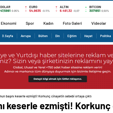
DOLAR
EURO
ALTIN
BITCOIN
47,5991
54,9635
6.491,32
3071651
0.05%
-0.11%
-0,07
0,50%
Ekonomi
Spor
Kadın
Foto Galeri
Videolar
3.Sayfa
Avrupa
Bülten
Din
Eğitim
Hayat
Politika
n başını keserle ezmişti! Korkunç cinayetin sebebi ortaya çıktı
 keserle ezmişti! Korkunç 