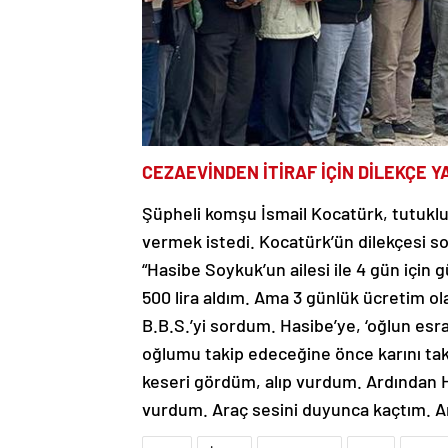
CEZAEVİNDEN İTİRAF İÇİN DİLEKÇE Y
Şüpheli komşu İsmail Kocatürk, tutukl
vermek istedi. Kocatürk’ün dilekçesi so
“Hasibe Soykuk’un ailesi ile 4 gün için 
500 lira aldım. Ama 3 günlük ücretim ol
B.B.S.’yi sordum. Hasibe’ye, ‘oğlun esr
oğlumu takip edeceğine önce karını taki
keseri gördüm, alıp vurdum. Ardından Ha
vurdum. Araç sesini duyunca kaçtım. Am