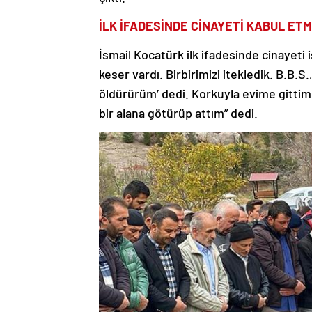
İLK İFADESİNDE CİNAYETİ KABUL ETM
İsmail Kocatürk ilk ifadesinde cinayeti 
keser vardı. Birbirimizi itekledik. B.B.S
öldürürüm’ dedi. Korkuyla evime gittim
bir alana götürüp attım” dedi.