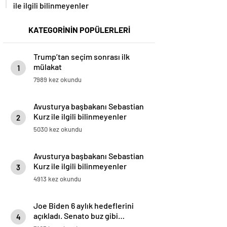
ile ilgili bilinmeyenler
KATEGORİNİN POPÜLERLERİ
Trump’tan seçim sonrası ilk
mülakat
1
7989 kez okundu
Avusturya başbakanı Sebastian
Kurz ile ilgili bilinmeyenler
2
5030 kez okundu
Avusturya başbakanı Sebastian
Kurz ile ilgili bilinmeyenler
3
4913 kez okundu
Joe Biden 6 aylık hedeflerini
açıkladı. Senato buz gibi…
4