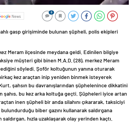
0
News
lahlı gasp girişiminde bulunan şüpheli, polis ekipleri
ez Meram ilçesinde meydana geldi. Edinilen bilgiye
 taksiye müşteri gibi binen M.A.D. (28), merkez Meram
stediğini söyledi. Şoför koltuğunun yanına oturarak
birkaç kez araçtan inip yeniden binmek isteyerek
i Kurt, şahsın bu davranışlarından şüphelenince dikkatini
en şahıs, bu kez arka koltuğa geçti. Şüpheleri iyice artan
açtan inen şüpheli bir anda silahını çıkararak, taksiciyi
da bulundurduğu biber gazını kullanarak saldırgana
 saldırgan, hızla uzaklaşarak olay yerinden kaçtı.