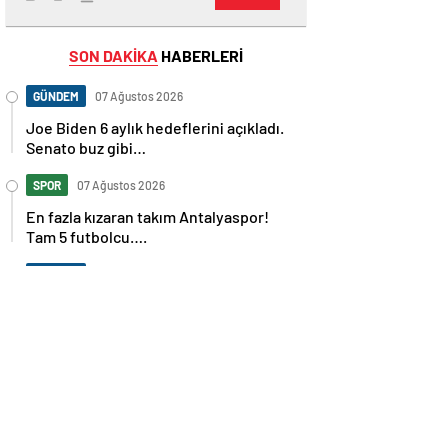
SON DAKİKA
HABERLERİ
GÜNDEM
07 Ağustos 2026
Joe Biden 6 aylık hedeflerini açıkladı.
Senato buz gibi…
SPOR
07 Ağustos 2026
En fazla kızaran takım Antalyaspor!
Tam 5 futbolcu….
GÜNDEM
07 Ağustos 2026
Norweç silahlı kuvvetleri kadınlardan
oluşan özel kuvvetler eğitimlerini
başlattı.
SPOR
07 Ağustos 2026
Cristiano Ronaldo’nun akıllara zarar
tüm kariyerinin istatistiğini çıkardık !