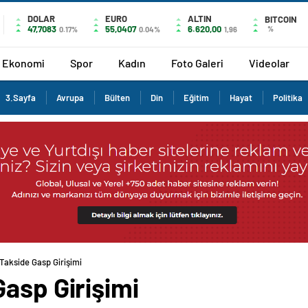
DOLAR
EURO
ALTIN
BITCOIN
47,7083
55,0407
6.620,00
%
0.17%
0.04%
1,96
Ekonomi
Spor
Kadın
Foto Galeri
Videolar
3.Sayfa
Avrupa
Bülten
Din
Eğitim
Hayat
Politika
Takside Gasp Girişimi
asp Girişimi