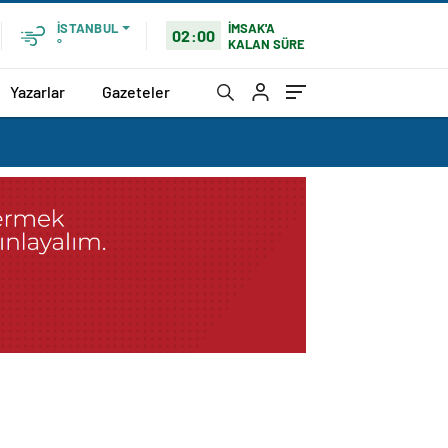
İMSAK'A
İSTANBUL
02:00
KALAN SÜRE
°
Yazarlar
Gazeteler