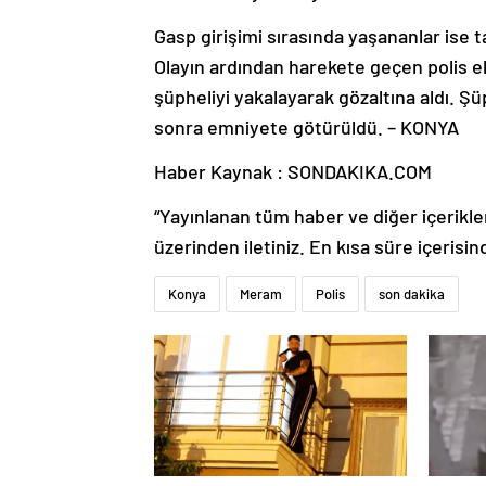
Gasp girişimi sırasında yaşananlar ise 
Olayın ardından harekete geçen polis ek
şüpheliyi yakalayarak gözaltına aldı. Ş
sonra emniyete götürüldü. – KONYA
Haber Kaynak : SONDAKIKA.COM
“Yayınlanan tüm haber ve diğer içerikler i
üzerinden iletiniz. En kısa süre içerisin
Konya
Meram
Polis
son dakika