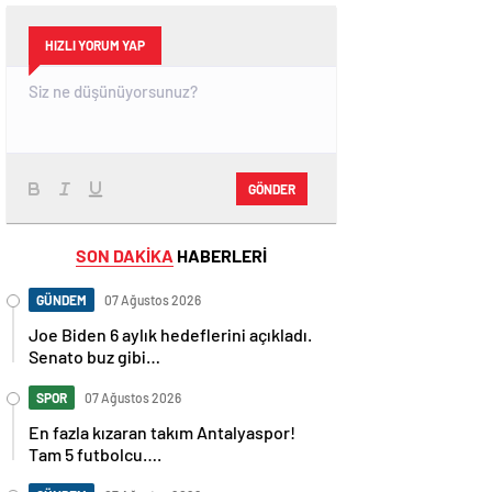
HIZLI YORUM YAP
GÖNDER
SON DAKİKA
HABERLERİ
GÜNDEM
07 Ağustos 2026
Joe Biden 6 aylık hedeflerini açıkladı.
Senato buz gibi…
SPOR
07 Ağustos 2026
En fazla kızaran takım Antalyaspor!
Tam 5 futbolcu….