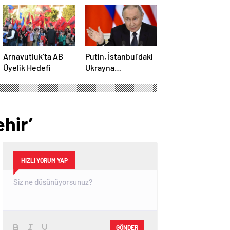
Arnavutluk’ta AB
Putin, İstanbul’daki
Üyelik Hedefi
Ukrayna
görüşmesine
katılmayacak
ehir’
HIZLI YORUM YAP
GÖNDER