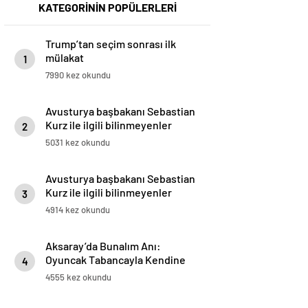
KATEGORİNİN POPÜLERLERİ
Trump’tan seçim sonrası ilk
mülakat
1
7990 kez okundu
Avusturya başbakanı Sebastian
Kurz ile ilgili bilinmeyenler
2
5031 kez okundu
Avusturya başbakanı Sebastian
Kurz ile ilgili bilinmeyenler
3
4914 kez okundu
Aksaray’da Bunalım Anı:
Oyuncak Tabancayla Kendine
4
Zarar Vermeye Çalıştı
4555 kez okundu