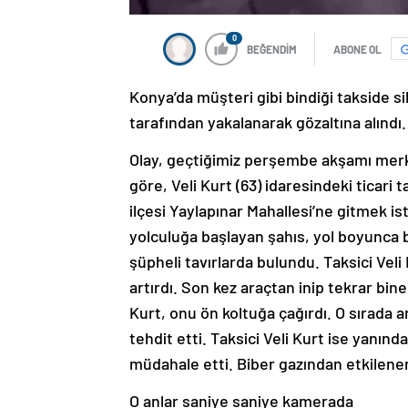
0
BEĞENDİM
ABONE OL
Konya’da müşteri gibi bindiği takside si
tarafından yakalanarak gözaltına alındı.
Olay, geçtiğimiz perşembe akşamı merk
göre, Veli Kurt (63) idaresindeki ticari
ilçesi Yaylapınar Mahallesi’ne gitmek i
yolculuğa başlayan şahıs, yol boyunca 
şüpheli tavırlarda bulundu. Taksici Vel
artırdı. Son kez araçtan inip tekrar bin
Kurt, onu ön koltuğa çağırdı. O sırada ar
tehdit etti. Taksici Veli Kurt ise yanın
müdahale etti. Biber gazından etkilenen
O anlar saniye saniye kamerada