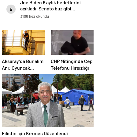
Joe Biden 6 aylık hedeflerini
açıkladı. Senato buz gibi…
5
3106 kez okundu
Aksaray’da Bunalım
CHP Mitinginde Cep
Anı: Oyuncak
Telefonu Hırsızlığı
Tabancayla
Kendine Zarar
Vermeye Çalıştı
Filistin İçin Kermes Düzenlendi