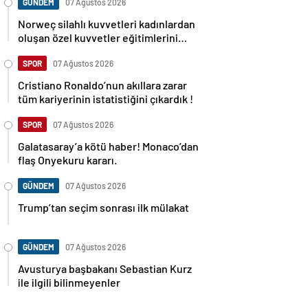
GÜNDEM
07 Ağustos 2026
Norweç silahlı kuvvetleri kadınlardan
oluşan özel kuvvetler eğitimlerini
başlattı.
SPOR
07 Ağustos 2026
Cristiano Ronaldo’nun akıllara zarar
tüm kariyerinin istatistiğini çıkardık !
SPOR
07 Ağustos 2026
Galatasaray’a kötü haber! Monaco’dan
flaş Onyekuru kararı.
GÜNDEM
07 Ağustos 2026
Trump’tan seçim sonrası ilk mülakat
GÜNDEM
07 Ağustos 2026
Avusturya başbakanı Sebastian Kurz
ile ilgili bilinmeyenler