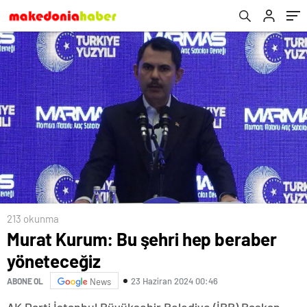
213 okunma
Murat Kurum: Bu şehri hep beraber
yöneteceğiz
23 Haziran 2024 00:46
ABONE OL
News