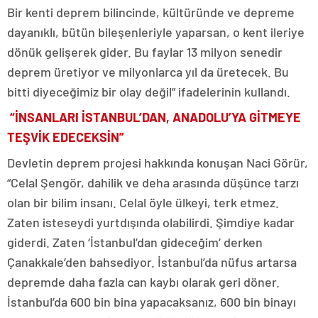
Bir kenti deprem bilincinde, kültüründe ve depreme
dayanıklı, bütün bileşenleriyle yaparsan, o kent ileriye
dönük gelişerek gider. Bu faylar 13 milyon senedir
deprem üretiyor ve milyonlarca yıl da üretecek. Bu
bitti diyeceğimiz bir olay değil” ifadelerinin kullandı.
“İNSANLARI İSTANBUL’DAN, ANADOLU’YA GİTMEYE
TEŞVİK EDECEKSİN”
Devletin deprem projesi hakkında konuşan Naci Görür,
“Celal Şengör, dahilik ve deha arasında düşünce tarzı
olan bir bilim insanı. Celal öyle ülkeyi, terk etmez.
Zaten isteseydi yurtdışında olabilirdi. Şimdiye kadar
giderdi. Zaten ‘İstanbul’dan gideceğim’ derken
Çanakkale’den bahsediyor. İstanbul’da nüfus artarsa
depremde daha fazla can kaybı olarak geri döner.
İstanbul’da 600 bin bina yapacaksanız, 600 bin binayı