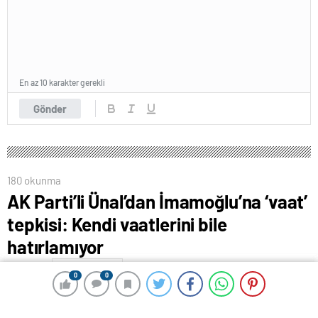
En az 10 karakter gerekli
Gönder
180 okunma
AK Parti’li Ünal’dan İmamoğlu’na ‘vaat’
tepkisi: Kendi vaatlerini bile
hatırlamıyor
25 Mayıs 2024 00:58
ABONE OL
News
0
0
0
0
AK Parti MKYK Üyesi Mahir Ünal’ın açıklamalarından
satır başları şöyle; Türkiye bir seçim aşamasında ve