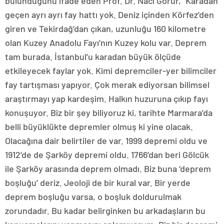
bulunduğunu ifade eden Prof. Dr. Naci Görür, “Karadan
geçen ayrı ayrı fay hattı yok. Deniz içinden Körfez’den
giren ve Tekirdağ’dan çıkan, uzunluğu 160 kilometre
olan Kuzey Anadolu Fayı’nın Kuzey kolu var. Deprem
tam burada. İstanbul’u karadan büyük ölçüde
etkileyecek faylar yok. Kimi depremciler-yer bilimciler
fay tartışması yapıyor. Çok merak ediyorsan bilimsel
araştırmayı yap kardeşim. Halkın huzuruna çıkıp fayı
konuşuyor. Biz bir şey biliyoruz ki, tarihte Marmara’da
belli büyüklükte depremler olmuş ki yine olacak.
Olacağına dair belirtiler de var. 1999 depremi oldu ve
1912’de de Şarköy depremi oldu. 1766’dan beri Gölcük
ile Şarköy arasında deprem olmadı. Biz buna ‘deprem
boşluğu’ deriz. Jeoloji de bir kural var. Bir yerde
deprem boşluğu varsa, o boşluk doldurulmak
zorundadır. Bu kadar belirginken bu arkadaşların bu