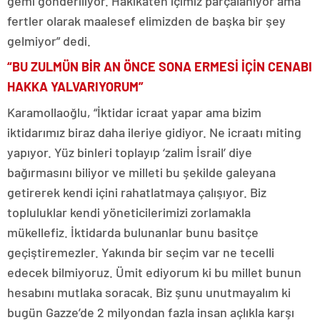
gemi gönderiliyor. Hakikaten içimiz parçalanıyor ama
fertler olarak maalesef elimizden de başka bir şey
gelmiyor” dedi.
“BU ZULMÜN BİR AN ÖNCE SONA ERMESİ İÇİN CENABI
HAKKA YALVARIYORUM”
Karamollaoğlu, “İktidar icraat yapar ama bizim
iktidarımız biraz daha ileriye gidiyor. Ne icraatı miting
yapıyor. Yüz binleri toplayıp ‘zalim İsrail’ diye
bağırmasını biliyor ve milleti bu şekilde galeyana
getirerek kendi içini rahatlatmaya çalışıyor. Biz
topluluklar kendi yöneticilerimizi zorlamakla
mükellefiz. İktidarda bulunanlar bunu basitçe
geçiştiremezler. Yakında bir seçim var ne tecelli
edecek bilmiyoruz. Ümit ediyorum ki bu millet bunun
hesabını mutlaka soracak. Biz şunu unutmayalım ki
bugün Gazze’de 2 milyondan fazla insan açlıkla karşı