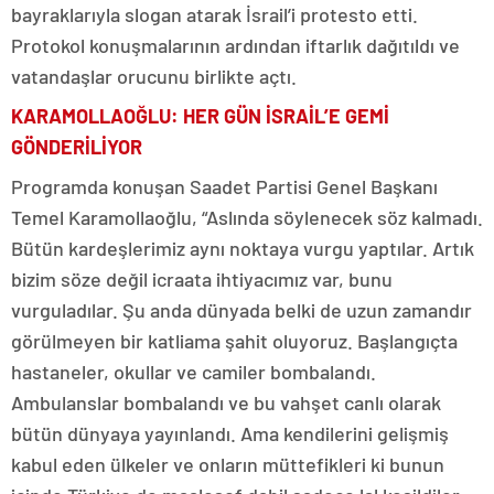
bayraklarıyla slogan atarak İsrail’i protesto etti.
Protokol konuşmalarının ardından iftarlık dağıtıldı ve
vatandaşlar orucunu birlikte açtı.
KARAMOLLAOĞLU: HER GÜN İSRAİL’E GEMİ
GÖNDERİLİYOR
Programda konuşan Saadet Partisi Genel Başkanı
Temel Karamollaoğlu, “Aslında söylenecek söz kalmadı.
Bütün kardeşlerimiz aynı noktaya vurgu yaptılar. Artık
bizim söze değil icraata ihtiyacımız var, bunu
vurguladılar. Şu anda dünyada belki de uzun zamandır
görülmeyen bir katliama şahit oluyoruz. Başlangıçta
hastaneler, okullar ve camiler bombalandı.
Ambulanslar bombalandı ve bu vahşet canlı olarak
bütün dünyaya yayınlandı. Ama kendilerini gelişmiş
kabul eden ülkeler ve onların müttefikleri ki bunun