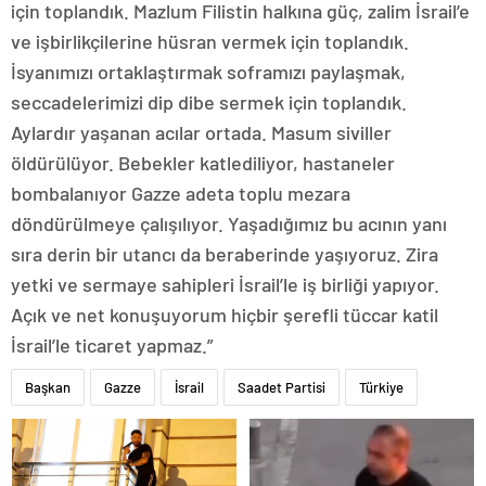
için toplandık. Mazlum Filistin halkına güç, zalim İsrail’e
ve işbirlikçilerine hüsran vermek için toplandık.
İsyanımızı ortaklaştırmak soframızı paylaşmak,
seccadelerimizi dip dibe sermek için toplandık.
Aylardır yaşanan acılar ortada. Masum siviller
öldürülüyor. Bebekler katlediliyor, hastaneler
bombalanıyor Gazze adeta toplu mezara
döndürülmeye çalışılıyor. Yaşadığımız bu acının yanı
sıra derin bir utancı da beraberinde yaşıyoruz. Zira
yetki ve sermaye sahipleri İsrail’le iş birliği yapıyor.
Açık ve net konuşuyorum hiçbir şerefli tüccar katil
İsrail’le ticaret yapmaz.”
Başkan
Gazze
İsrail
Saadet Partisi
Türkiye