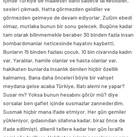
içinde Türkiye de maalesef dahil sadece lal kesildiler,
sesleri çıkmadı. Hatta görmezden geldiler ve
görmezden gelmeye de devam ediyorlar. Zulüm ebedi
olmaz, mutlaka bunun bir sonu gelecek. Bugüne kadar
tam olarak bilinmemekle beraber 30 binden fazla insan
bombardımanlar neticesinde hayatını kaybetti.
Bunların 15 binden fazlası çocuk. 10 bin civarında kadın
var. Yaralılar, hamile olanlar ve hasta olanlar var,
hakikaten bunlarda insanlık denilen hiçbir özellik
kalmamış. Bana daha önceleri böyle bir vahşet
meydana gelse acaba Türkiye, Batı alemi ne yapar?
Susar mı? Yoksa bunun hesabını görür mü? diye
sorsalar ben gaflet içinde susmazlar zannederdim.
Susmak hiçbir mana ifade etmiyor. Her gün gemiler
yükleniyor, gıdasından silahına kadar, biraz önce de
ifade edilmişti, dikenli tellere kadar her gün İsrail’e