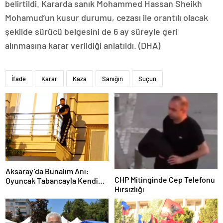
belirtildi. Kararda sanık Mohammed Hassan Sheikh
Mohamud’un kusur durumu, cezası ile orantılı olacak
şekilde sürücü belgesini de 6 ay süreyle geri
alınmasına karar verildiği anlatıldı. (DHA)
İfade
Karar
Kaza
Sanığın
Suçun
Aksaray’da Bunalım Anı:
CHP Mitinginde Cep Telefonu
Oyuncak Tabancayla Kendine
Hırsızlığı
Zarar Vermeye Çalıştı