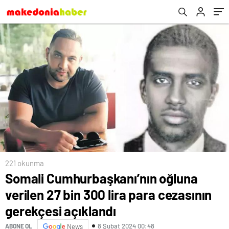
açıklandı
‘çelişkili ifade’
221 okunma
Somali Cumhurbaşkanı’nın oğluna
verilen 27 bin 300 lira para cezasının
gerekçesi açıklandı
8 Şubat 2024 00:48
ABONE OL
News