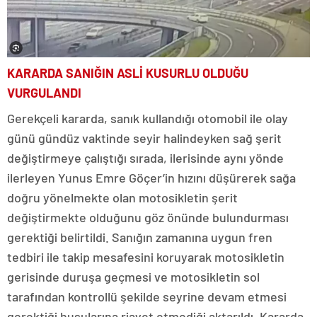
KARARDA SANIĞIN ASLİ KUSURLU OLDUĞU
VURGULANDI
Gerekçeli kararda, sanık kullandığı otomobil ile olay
günü gündüz vaktinde seyir halindeyken sağ şerit
değiştirmeye çalıştığı sırada, ilerisinde aynı yönde
ilerleyen Yunus Emre Göçer’in hızını düşürerek sağa
doğru yönelmekte olan motosikletin şerit
değiştirmekte olduğunu göz önünde bulundurması
gerektiği belirtildi. Sanığın zamanına uygun fren
tedbiri ile takip mesafesini koruyarak motosikletin
gerisinde duruşa geçmesi ve motosikletin sol
tarafından kontrollü şekilde seyrine devam etmesi
gerektiği huşularına riayet etmediği aktarıldı. Kararda