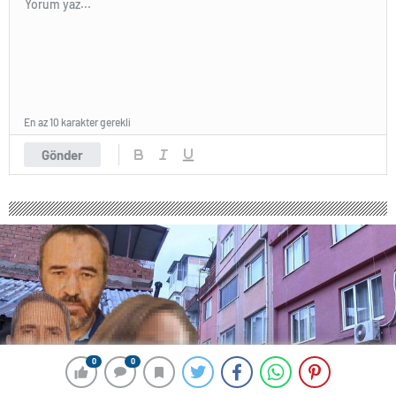
En az 10 karakter gerekli
Gönder
0
0
0
0