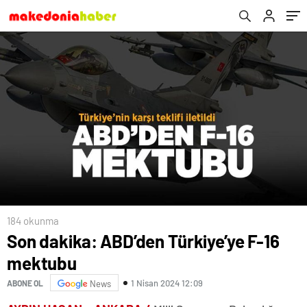
184 okunma
Son dakika: ABD’den Türkiye’ye F-16
mektubu
1 Nisan 2024 12:09
ABONE OL
News