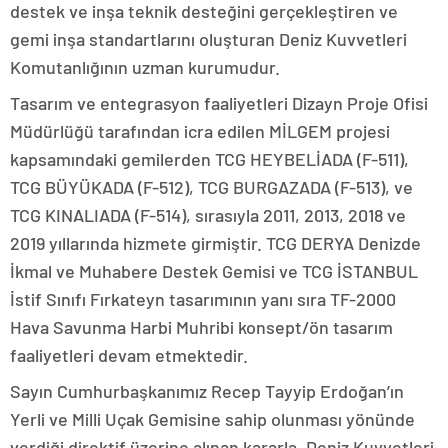
destek ve inşa teknik desteğini gerçekleştiren ve
gemi inşa standartlarını oluşturan Deniz Kuvvetleri
Komutanlığının uzman kurumudur.
Tasarım ve entegrasyon faaliyetleri Dizayn Proje Ofisi
Müdürlüğü tarafından icra edilen MİLGEM projesi
kapsamındaki gemilerden TCG HEYBELİADA (F-511),
TCG BÜYÜKADA (F-512), TCG BURGAZADA (F-513), ve
TCG KINALIADA (F-514), sırasıyla 2011, 2013, 2018 ve
2019 yıllarında hizmete girmiştir. TCG DERYA Denizde
İkmal ve Muhabere Destek Gemisi ve TCG İSTANBUL
İstif Sınıfı Fırkateyn tasarımının yanı sıra TF-2000
Hava Savunma Harbi Muhribi konsept/ön tasarım
faaliyetleri devam etmektedir.
Sayın Cumhurbaşkanımız Recep Tayyip Erdoğan’ın
Yerli ve Milli Uçak Gemisine sahip olunması yönünde
verdiği direktif üzerine alınan kararla, Deniz Kuvvetleri