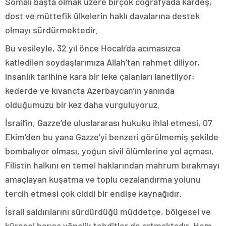
Somali başta olmak üzere birçok coğrafyada kardeş,
dost ve müttefik ülkelerin haklı davalarına destek
olmayı sürdürmektedir.
Bu vesileyle, 32 yıl önce Hocalı’da acımasızca
katledilen soydaşlarımıza Allah’tan rahmet diliyor,
insanlık tarihine kara bir leke çalanları lanetliyor;
kederde ve kıvançta Azerbaycan’ın yanında
olduğumuzu bir kez daha vurguluyoruz.
İsrail’in, Gazze’de uluslararası hukuku ihlal etmesi, 07
Ekim’den bu yana Gazze’yi benzeri görülmemiş şekilde
bombalıyor olması, yoğun sivil ölümlerine yol açması,
Filistin halkını en temel haklarından mahrum bırakmayı
amaçlayan kuşatma ve toplu cezalandırma yolunu
tercih etmesi çok ciddi bir endişe kaynağıdır.
İsrail saldırılarını sürdürdüğü müddetçe, bölgesel ve
küresel barışa yönelik tehditler de artmaktadır. Hem