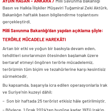
AYDIN HASAN – ANKARA /
Milli Savunma Bakanlığı
Basın ve Halkla İlişkiler Müşaviri Tuğamiral Zeki Aktürk,
Bakanlığın haftalık basın bilgilendirme toplantısını
gerçekleştirdi.
Milli Savunma Bakanlığı’dan yapılan açıklama şöyle:
TERÖRLE MÜCADELE HAREKÂTI
Artan bir etki ve yoğun bir baskıyla devam eden,
tehditleri sınırlarımızın ötesinden başlamak üzere
bertaraf etmeyi öngören terörle mücadelemiz,
terörizmin tüm biçim ve tezahürlerine karşı kesintisiz
sürmektedir.
Bu kapsamda, başarıyla icra edilen operasyonlarla Irak
ve Suriye’nin kuzeyi dâhil;
– Son bir haftada 25 terörist etkisiz hâle getirilmiştir.
– Böylece, 1 Ocak 2024’ten bugüne kadar 193’ü Irak’ın,