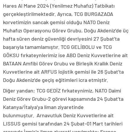
Hares Al Mane 2024 (Yenilmez Muhafız) Tatbikatı
gerçekleştirilmektedir. Ayrıca, TCG BURGAZADA
korvetimizin sancak gemisi olduğu NATO Deniz
Muhafızı Operasyonu Görev Grubu, Doğu Akdeniz’de üç
hafta süren deniz güvenliği devriyesini 27 Şubat’ta
başarıyla tamamlamıştır. TCG GELİBOLU ve TCG
GÖKSU fırkateynlerimiz ise ABD Deniz Kuvvetlerine ait
BATAAN Amfibi Görev Grubu ve Birleşik Krallık Deniz
Kuvvetlerine ait ARFUS lojistik gemisi ile 26 Şubat’ta
Doğu Akdeniz’de geçiş eğitimleri icra etmiştir.
Diğer yandan; TCG GEDİZ fırkateynimiz, NATO Daimi
Deniz Görev Grubu-2 görevi kapsamında 24 Şubat’ta
Katanya/İtalya’ya liman ziyaretinde
bulunmuştur. Arnavutluk Deniz Kuvvetlerine ait
LISSUS gemisi tarafından 24 Şubat-01 Mart tarihleri
arasında İzmir’e liman ziyareti yapılmakta; Fransa