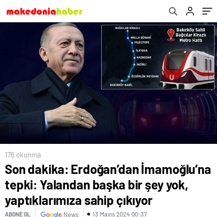
sahip çıkıyor
176 okunma
Son dakika: Erdoğan’dan İmamoğlu’na
tepki: Yalandan başka bir şey yok,
yaptıklarımıza sahip çıkıyor
13 Mayıs 2024 00:37
ABONE OL
News