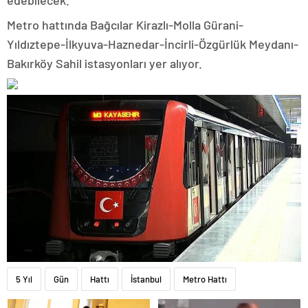
edebilecek.
Metro hattında Bağcılar Kirazlı-Molla Gürani-
Yıldıztepe-İlkyuva-Haznedar-İncirli-Özgürlük Meydanı-
Bakırköy Sahil istasyonları yer alıyor.
5 Yıl
Gün
Hattı
İstanbul
Metro Hattı